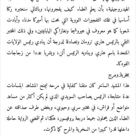
الهيدروجينية، بأن يعلم العلماء كيف يفجرونها، وبالتالي سنعتبره ركنا
أساسيا في تلك التفجيرات النووية التي محت بها أميركا مدنا، وأبادت
شعوبا كما هو معروف في هيروشيما ونغازاكي اليابانيتين، وفي ذلك المختبر
التقي بالرئيس هاري ترومان وتصادقا لدرجة أن ينادي رئيس الولايات
المتحدة باسم هاري ويناديه الرئيس ألن، ويشربا عددا من زجاجات
الفودكا.
سخرية ومرح
هذا المشهد الساخر كان متقنا كفاية في مرحه ليمنح المشاهد ابتسامات
عدة متتابعة، الرئيس يصاحب السويدي الذي لم يكن أكثر من مساعد
متواضع أو فراش، في مختبر سري وحيوي، وبغض طرف صداقته عن
العلماء الذين يحملون جميعا درجة بروفيسور، هكذا، ثم لتمضي الرواية حاملة
داخلها قدرا كبيرا من السخرية والمرح كما ذكرت.