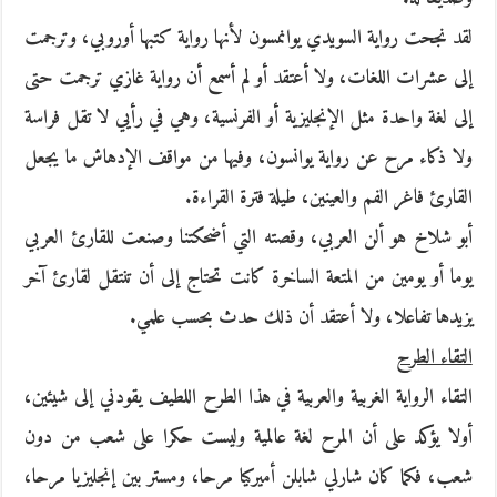
لقد نجحت رواية السويدي يوانمسون لأنها رواية كتبها أوروبي، وترجمت
إلى عشرات اللغات، ولا أعتقد أو لم أسمع أن رواية غازي ترجمت حتى
إلى لغة واحدة مثل الإنجليزية أو الفرنسية، وهي في رأيي لا تقل فراسة
ولا ذكاء مرح عن رواية يوانسون، وفيها من مواقف الإدهاش ما يجعل
القارئ فاغر الفم والعينين، طيلة فترة القراءة.
أبو شلاخ هو ألن العربي، وقصته التي أضحكتنا وصنعت للقارئ العربي
يوما أو يومين من المتعة الساخرة كانت تحتاج إلى أن تنتقل لقارئ آخر
يزيدها تفاعلا، ولا أعتقد أن ذلك حدث بحسب علمي.
التقاء الطرح
التقاء الرواية الغربية والعربية في هذا الطرح اللطيف يقودني إلى شيئين،
أولا يؤكد على أن المرح لغة عالمية وليست حكرا على شعب من دون
شعب، فكما كان شارلي شابلن أميركيا مرحا، ومستر بين إنجليزيا مرحا،