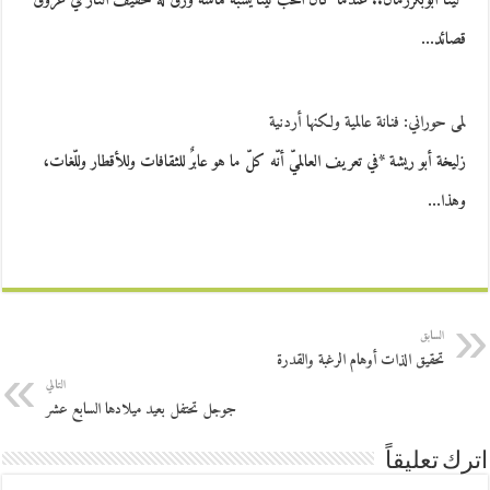
*لينا أبوبكرزمان.. عندما كان الحب نيئا يشبه قماشة ورق له حفيف النار في عروق
قصائد…
لمى حوراني: فنانة عالمية ولكنها أردنية
زليخة أبو ريشة *في تعريف العالميّ أنّه كلّ ما هو عابرٌ للثقافات وللأقطار وللّغات،
وهذا…
السابق
تحقيق الذات أوهام الرغبة والقدرة
التالي
جوجل تحتفل بعيد ميلادها السابع عشر
اترك تعليقاً