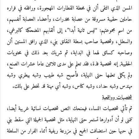
المسن الذي التقى ألن في محطة القطارات المهجورة، ورافقه في فراره
حاملين حقيبة مسروقة من عصابة مخدرات، وأعضاء العصابة أنفسهم،
من اسم مجموعتهم: “ليس ثانية أبدا”، إلى ألقابهم المضحكة كالبرغي،
والسطل، وشخصية صاحب بسطة النقانق بني، الذي رافق المسنين ألن
وصاحبه كسائق لهما في البداية، ثم شريك بعد ذلك في محتويات
الحقيبة, إنه شخصية فذة، فقد تعلم على مدى ثلاثين عاما عشرات الصنع،
ولم يكمل تعلمها حتى النهاية، فأصبح شبه طبيب وشبه بيطري وشبه
مهندس وشبه حداد، وشبه كناس، وشبه أي مهنة قد تخطر على بالك.
شخصيات وواقعية
ثم تأتي شخصيات النساء، فيمنحك النص شخصيات نسائية غريبة أيضا،
تتمنى لو أن أدوارها تستمر حتى النهاية، مثل شخصية الجميلة التي سقط بني
في حبها حين استضافت الجميع في مزرعة ريفية أثناء الفرار من السلطة