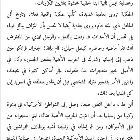
وعصابة: ليس ثانية أبدا بحقيبة محشوة بملايين الكرونات.
الحكاية تروى بعادية شديدة، كأنها حكاية واقعية فعلا، وتاريخ ألن
الحافل ذي المئة عام، يروى بعادية أيضا لا تحس بأن المؤلف يبالغ فيها،
بل تحس أن الأحداث قد وقعت بالفعل، والرجل الذي من المفترض
أنك تقرأ ماضيه وحاضره كبطل خيالي، قام بإنقاذ الجنرال فرانكو حين
ذهب إلى إسبانيا وشارك في الحرب الأهلية بتفجير الجسور، وكان في
الأصل خبير متفجرات منذ طفولته، فجر أماكن كثيرة في محيطه،
وانتهى الأمر بتفجير منزله الشخصي قبل أن يغادر منطقته في السويد إلى
كل الدنيا بعد ذلك.
ألن هذا، داخل النص طبعا، وصل إلى الشواطئ الأميركية، في باخرة
ركبها من إسبانيا بعد أن انتهت الحرب الأهلية هناك، ليتم استجوابه من
قبل الأميركان، ومن ثم إلحاقه في وظيفة أشبه بوظائف الفراشين في
مختبر نووي في إحدى المدن الأميركية البعيدة، ليتدخل في صناعة القنبلة