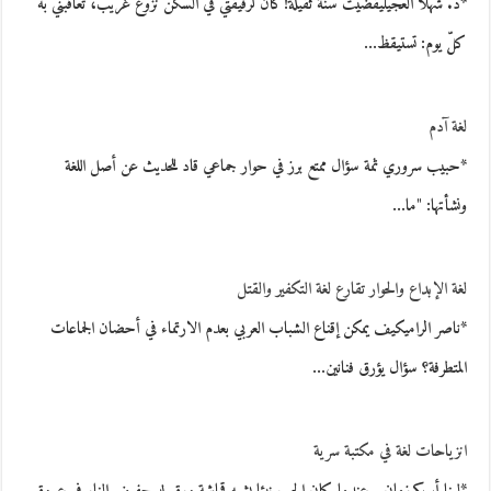
*د. شهلا العجيليقضيت سنة ثقيلة!كان لرفيقتي في السكن نزوع غريب، تعاقبني به
كلّ يوم: تستيقظ…
لغة آدم
*حبيب سروري ثمة سؤال ممتع برز في حوار جماعي قاد للحديث عن أصل اللغة
ونشأتها: "ما…
لغة الإبداع والحوار تقارع لغة التكفير والقتل
*ناصر الراميكيف يمكن إقناع الشباب العربي بعدم الارتماء في أحضان الجماعات
المتطرفة؟ سؤال يؤرق فنانين…
انزياحات لغة في مكتبة سرية