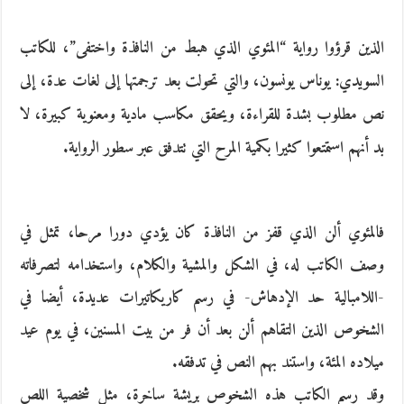
الذين قرؤوا رواية “المئوي الذي هبط من النافذة واختفى”، للكاتب
السويدي: يوناس يونسون، والتي تحولت بعد ترجمتها إلى لغات عدة، إلى
نص مطلوب بشدة للقراءة، ويحقق مكاسب مادية ومعنوية كبيرة، لا
بد أنهم استمتعوا كثيرا بكمية المرح التي تتدفق عبر سطور الرواية.
فالمئوي ألن الذي قفز من النافذة كان يؤدي دورا مرحا، تمثل في
وصف الكاتب له، في الشكل والمشية والكلام، واستخدامه لتصرفاته
-اللامبالية حد الإدهاش- في رسم كاريكاتيرات عديدة، أيضا في
الشخوص الذين التقاهم ألن بعد أن فر من بيت المسنين، في يوم عيد
ميلاده المئة، واستند بهم النص في تدفقه.
وقد رسم الكاتب هذه الشخوص بريشة ساخرة، مثل شخصية اللص