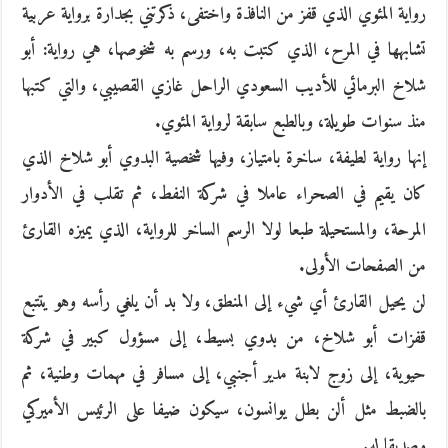
رواية المئوي الذي قفز من النافذة واختفى، ذكرتني بجدارة برواية عربية
تشابهها في المرح، الذي كتبت به، ورسم به شخوصها، هي رواية: أبو
شلاخ البرمائي للأديب السعودي الراحل غازي القصيبي، والتي كتبها
منذ سنوات طويلة، وبالطبع سابقة لرواية المئوي.
إنها رواية لطيفة، ساخرة بامتياز، وفيها شخصية البدوي أبو شلاخ الذي
كان يقيم في الصحراء عاملا في شركة النفط، ثم تقلب في الأدوار
المرحة، والمستحيلة طبعا لولا الرسم الساخر للرواية، الذي يميزه القارئ
من الصفحات الأولى.
لن يحيل القارئ أي شيء إلى المنطق، ولا بد أن يلغي رأسه وهو يتتبع
قفزات أبو شلاخ، من بدوي بسيط، إلى مسؤول كبير في شركة
حيوية، إلى زوج لابنة مدير أجنبي، إلى مسافر في مهمات وطنية، ثم
بالضبط مثل ألن بطل يوانسون، سيكون ضيفا على الرئيس الأميركي
وصديقا له.