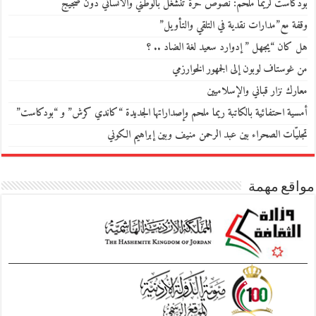
بودكاست لريما ملحم: نصوص حرّة تنشغل بالوطني والانساني دون ضجيج
وقفة مع”مدارات نقدية في التلقي والتأويل”
هل كان “يجهل ” إدوارد سعيد لغة الضاد .. ؟
من غوستاف لوبون إلى الجمهور الخوارزمي
معارك نزار قباني والإسلاميين
أمسية احتفائية بالكاتبة ريما ملحم وإصداراتها الجديدة “كاندي كرش” و “بودكاست”
تجليّات الصحراء بين عبد الرحمن منيف وبين إبراهيم الكوني
مواقع مهمة