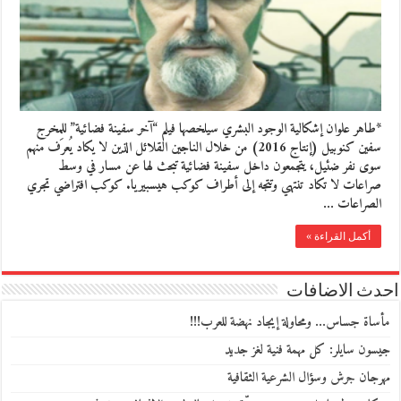
*طاهر علوان إشكالية الوجود البشري سيلخصها فيلم “آخر سفينة فضائية” للمخرج
سفين كنوبيل (إنتاج 2016) من خلال الناجين القلائل الذين لا يكاد يُعرَف منهم
سوى نفر ضئيل، يتجمعون داخل سفينة فضائية تبحث لها عن مسار في وسط
صراعات لا تكاد تنتهي وتتجه إلى أطراف كوكب هيسبيريا. كوكب افتراضي تجري
الصراعات …
أكمل القراءة »
احدث الاضافات
مأساة جساس… ومحاولة إيجاد نهضة للعرب!!!
جيسون سايلر: كل مهمة فنية لغز جديد
مهرجان جرش وسؤال الشرعية الثقافية