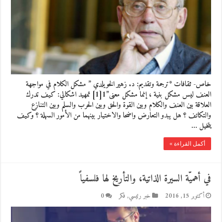
خاص- ثقافات *ترجمة وتقديم: د. زهير الخويلدي ” مشكل الكلام في مواجهة
العنف ليس مشكل بنية ، إنما مشكل معنى”1[1] تمهيد اشكالي: كيف تدرك
العلاقة بين العنف والكلام وبين القوة والحق وبين الحرب والسلم وبين التنازع
والتكاتف ؟ هل يبدو التعارض واضحا والاختيار بينهما من الأمور السهلة ؟ وكيف
يتخيل …
أكمل القراءة »
في أهميّة السيرة الذاتية، والتأريخ لها فلسفياً
أكتوبر 15, 2016
خبر رئيسي
,
فكر
0