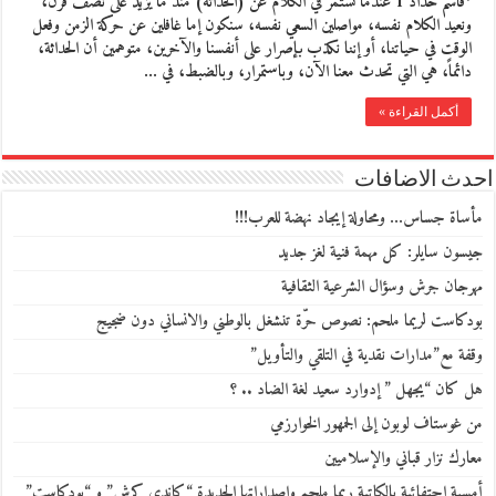
*قاسم حداد 1 عندما نستمر في الكلام عن (الحداثة) منذ ما يزيد على نصف قرن،
ونعيد الكلام نفسه، مواصلين السعي نفسه، سنكون إما غافلين عن حركة الزمن وفعل
الوقت في حياتنا، أو إننا نكذب بإصرار على أنفسنا والآخرين، متوهمين أن الحداثة،
دائماً، هي التي تحدث معنا الآن، وباستمرار، وبالضبط، في …
أكمل القراءة »
احدث الاضافات
مأساة جساس… ومحاولة إيجاد نهضة للعرب!!!
جيسون سايلر: كل مهمة فنية لغز جديد
مهرجان جرش وسؤال الشرعية الثقافية
بودكاست لريما ملحم: نصوص حرّة تنشغل بالوطني والانساني دون ضجيج
وقفة مع”مدارات نقدية في التلقي والتأويل”
هل كان “يجهل ” إدوارد سعيد لغة الضاد .. ؟
من غوستاف لوبون إلى الجمهور الخوارزمي
معارك نزار قباني والإسلاميين
أمسية احتفائية بالكاتبة ريما ملحم وإصداراتها الجديدة “كاندي كرش” و “بودكاست”