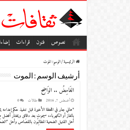
نصوص
فنون
قراءات
إضاء
الرئيسية
/
الوسم:
الموت
أرشيف الوسم :
الموت
الغَامِضُ .. الوَاضِح
أغسطس 7, 2016
مقالات
0
*هاني جابر في اللحظة الأخيرة قبل تنفيذ حكم إعدامه
بالغاز أو الكهرباء، سيموت بعد دقائق ويختار أفضل طري
أهل القتيل الضحية المطالِبُون بالقصَاص وأهل “الضح