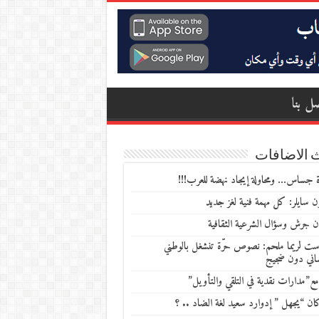
ل بنا
 الاضافات
 جساس… ومحاولة إيجاد نهضة للعرب!!!
 سايلر: كل مهمة فنية لغز جديد
ن جرش وسؤال الشرعية الثقافية
ست لريما ملحم: نصوص حرّة تنشغل بالوطني
ساني دون ضجيج
مع”مدارات نقدية في التلقي والتأويل”
ن “يجهل ” إدوارد سعيد لغة الضاد .. ؟