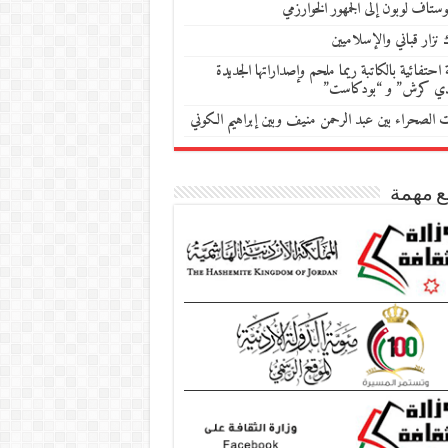
ستاف لوبون إلى الجمهور الخوارزمي
 نزار قباني والإسلاميين
احتفائية بالكاتبة ريما ملحم وإصداراتها الجديدة
دي كرش” و “بودكاست”
ات الصحراء بين عبد الرحمن منيف وبين إبراهيم الكوني
ع مهمة