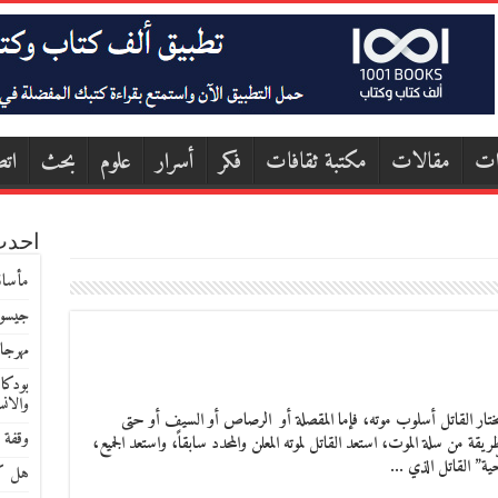
ات
مقالات
مكتبة ثقافات
فكر
أسرار
علوم
بحث
اتص
احدث
مأساة
جيسون
مهرجا
بودكا
والان
 يختار القاتل أسلوب موته، فإما المقصلة أو الرصاص أو السيف أو حتى
وقفة 
قة من سلة الموت، استعد القاتل لموته المعلن والمحدد سابقاً، واستعد الجميع،
ّية” القاتل الذي …
هل كا