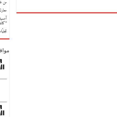
من غو
معارك
أمسية 
“كان
تجليّ
مواق