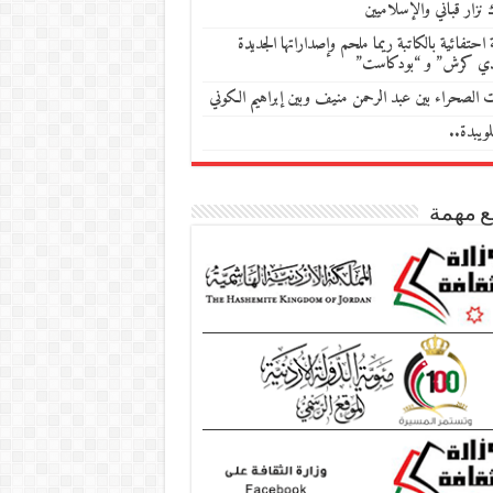
 نزار قباني والإسلاميين
احتفائية بالكاتبة ريما ملحم وإصداراتها الجديدة
دي كرش” و “بودكاست”
ات الصحراء بين عبد الرحمن منيف وبين إبراهيم الكوني
ويبدة..
ع مهمة