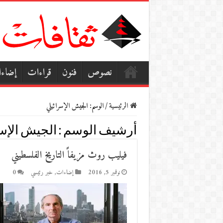
نصوص
فنون
قراءات
إضاء
الرئيسية
/
الوسم:
الجيش الإسرائيلي
أرشيف الوسم :
الجيش الإس
فيليب روث مزيفاً التاريخ الفلسطيني
نوفمبر 5, 2016
إضاءات
,
خبر رئيسي
0