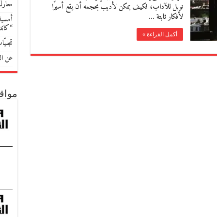
معارك
نوبل للآداب، فكيف يمكن لأديب بحجمه أن يقع أسيرًا
لأفكار ثابتة …
أمسية 
“كان
أكمل القراءة »
تجليّ
عن الل
مواق