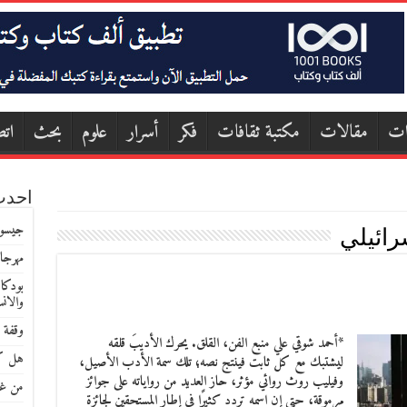
ات
مقالات
مكتبة ثقافات
فكر
أسرار
علوم
بحث
اتص
احدث
جيسون
رائيلي
مهرجا
بودكا
والان
وقفة 
*أحمد شوقي علي منبع الفن، القلق. يحرك الأديبَ قلقه
هل كا
ليشتبك مع كل ثابت فينتج نصه؛ تلك سمة الأدب الأصيل،
وفيليب روث روائي مؤثر، حاز العديد من رواياته على جوائز
من غو
مرموقة، حتى إن اسمه تردد كثيرًا في إطار المستحقين لجائزة