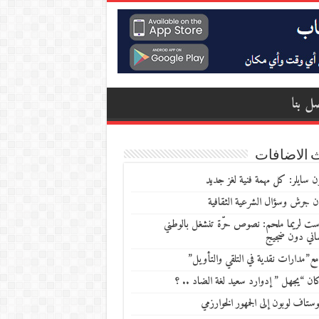
ل بنا
 الاضافات
 سايلر: كل مهمة فنية لغز جديد
ن جرش وسؤال الشرعية الثقافية
ست لريما ملحم: نصوص حرّة تنشغل بالوطني
ساني دون ضجيج
مع”مدارات نقدية في التلقي والتأويل”
ن “يجهل ” إدوارد سعيد لغة الضاد .. ؟
ستاف لوبون إلى الجمهور الخوارزمي