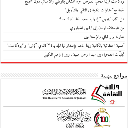
بودكاست لريما ملحم: نصوص حرّة تنشغل بالوطني والانساني دون ضجيج
وقفة مع”مدارات نقدية في التلقي والتأويل”
هل كان “يجهل ” إدوارد سعيد لغة الضاد .. ؟
من غوستاف لوبون إلى الجمهور الخوارزمي
معارك نزار قباني والإسلاميين
أمسية احتفائية بالكاتبة ريما ملحم وإصداراتها الجديدة “كاندي كرش” و “بودكاست”
تجليّات الصحراء بين عبد الرحمن منيف وبين إبراهيم الكوني
مواقع مهمة