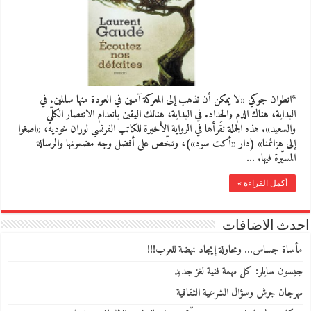
*انطوان جوكي «لا يمكن أن نذهب إلى المعركة آملين في العودة منها سالمين. في
البداية، هناك الدم والحِداد. في البداية، هنالك اليقين بانعدام الانتصار الكلّي
والسعيد». هذه الجملة نقرأها في الرواية الأخيرة للكاتب الفرنسي لوران غوديه، «اصغوا
إلى هزائمنا» (دار «أكت سود»)، وتلخّص على أفضل وجه مضمونها والرسالة
المسيّرة فيها. …
أكمل القراءة »
احدث الاضافات
مأساة جساس… ومحاولة إيجاد نهضة للعرب!!!
جيسون سايلر: كل مهمة فنية لغز جديد
مهرجان جرش وسؤال الشرعية الثقافية