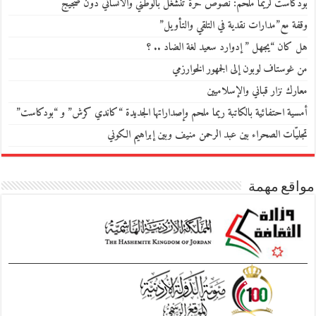
بودكاست لريما ملحم: نصوص حرّة تنشغل بالوطني والانساني دون ضجيج
وقفة مع”مدارات نقدية في التلقي والتأويل”
هل كان “يجهل ” إدوارد سعيد لغة الضاد .. ؟
من غوستاف لوبون إلى الجمهور الخوارزمي
معارك نزار قباني والإسلاميين
أمسية احتفائية بالكاتبة ريما ملحم وإصداراتها الجديدة “كاندي كرش” و “بودكاست”
تجليّات الصحراء بين عبد الرحمن منيف وبين إبراهيم الكوني
مواقع مهمة