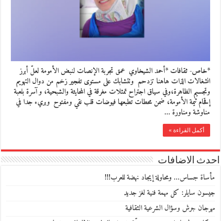
*خاص- ثقافات *أحمد الشيخاوي عمق تجربة الإنصات لنبض الأمومة لعلّ أبرز
انشغالات الذات هاهنا تزدحم وتتشابك على مستوى تفجير زخم من دوال التهويم
وتجسيم الظاهرة،وفي سياق اجتراح تمثلات مغرقة في المحايثة والشبحية، و آسرة بلعبة
إقحام ثيمة الأمومة، ضمن محطات تطبعها فيوضات قلب نقي ومفتوح وبريء جدا في
مناوشة ومناورة …
أكمل القراءة »
احدث الاضافات
مأساة جساس… ومحاولة إيجاد نهضة للعرب!!!
جيسون سايلر: كل مهمة فنية لغز جديد
مهرجان جرش وسؤال الشرعية الثقافية