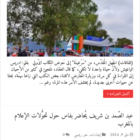
(ثقافات) الجَهل المُقدّس، من “سَرْغِينَة” إلى مَعرض الكِتاب الدّولي بقلم: ادريس
الواغيش ولأنّ حياة واحدة لا تكفي، كما قال العقاد، نلتجئ في كثير من الأحيان
إلى القراءة في كل مرة، وزيارة المعارض لاقتناء بعض الكتب التي نراها مهمّة، بحثا
عن حيوات أخرى جديدة. لم يختلف الأمر هذه المرة، رغم …
أكمل القراءة »
عبد الصّمد بن شريف يُحاضر بفاس حول تحوُّلات الإعلام
بالمغرب
مايو 9, 2024
إضاءات
,
خبر رئيسي
0