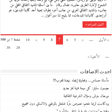
الشموع لإنارة الطريق حاوره: نضال برقان ما بين أسئلة المشهد الثقافي المحلي من
جانب، والمشهد الثقافي العربي من جانب آخر، نطوف بمعية أحد كتابنا المبدعين، هو
أو إحدى كاتباتنا المبدعات، مما يتيح لنا سبر أغوار …
أكمل القراءة »
7
« الأولى
...
«
5
6
8
9
»
10
صفحة 7 من 588
30
20
...
الأخيرة »
احدث الاضافات
مأساة جساس… ومحاولة إيجاد نهضة للعرب!!!
جيسون سايلر: كل مهمة فنية لغز جديد
مهرجان جرش وسؤال الشرعية الثقافية
بودكاست لريما ملحم: نصوص حرّة تنشغل بالوطني والانساني دون ضجيج
وقفة مع”مدارات نقدية في التلقي والتأويل”