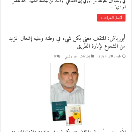
في رحلة ابن بطوطة من الورقي إلى التفاعلي” وذلك من جامعة الشهيد “حمة لخضر-
الوادي” …
أكمل القراءة »
أبورياش: المثقف معني بكل شيء في وطنه وعليه إشعال المزيد
من الشموع لإنارة الطريق
مارس 20, 2024
إضاءات
,
خبر رئيسي
0
الأديب موسى أبو رياش: المثقف معني بكل شيء في وطنه وعليه إشعال المزيد من