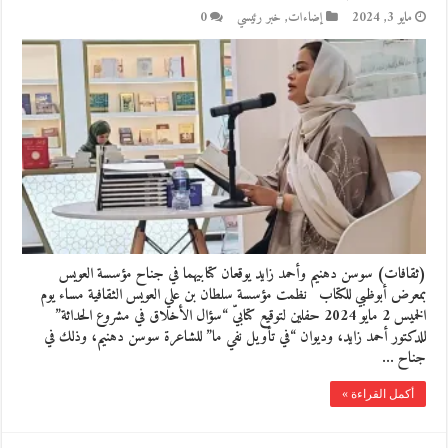
مايو 3, 2024
إضاءات
,
خبر رئيسي
0
(ثقافات) سوسن دهنيم وأحمد زايد يوقعان كتابيهما في جناح مؤسسة العويس
بمعرض أبوظبي للكتاب نظمت مؤسسة سلطان بن علي العويس الثقافية مساء يوم
الخميس 2 مايو 2024 حفلين لتوقيع كتابيّ “سؤال الأخلاق في مشروع الحداثة”
للدكتور أحمد زايد، وديوان “في تأويل نفي ما” للشاعرة سوسن دهنيم، وذلك في
جناح …
أكمل القراءة »