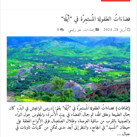
فضاءَاتُ الطفولة المُستمِرّة في “أيْلَة“
أبريل 28, 2024
إضاءات
,
خبر رئيسي
0
(ثقافات) فضاءَاتُ الطفولة المُستمِرّة في “أيْلَة“ بقلم: إدريس الواغيش في البَدْءِ كان
جمال الطبيعة وخلق الله، ثم جمال الفضاء في بيت الأسرة، والجلوس حول البرّاد
والصّينية بالقرب من ساقية العرصة، وظلال الصّلصال فوق الألواح المُعلقة على
حيطان “المْسِيد“ في الجامع، والنظر إلى أبعد مدى مُمكنٍ من كديات تاونات في
جبال …