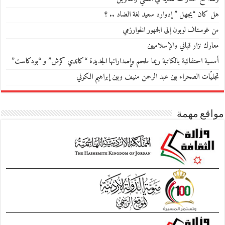
هل كان “يجهل ” إدوارد سعيد لغة الضاد .. ؟
من غوستاف لوبون إلى الجمهور الخوارزمي
معارك نزار قباني والإسلاميين
أمسية احتفائية بالكاتبة ريما ملحم وإصداراتها الجديدة “كاندي كرش” و “بودكاست”
تجليّات الصحراء بين عبد الرحمن منيف وبين إبراهيم الكوني
مواقع مهمة