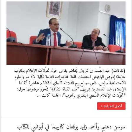
(ثقافات) عبد الصّمد بن شريف يُحاضر بفاس حول تحوُّلات الإعلام بالمغرب
متابعة: إدريس الواغيش احتضنت قاعة المحاضرات التابعة لكلية الآداب والعلوم
الاجتماعية سايس- فاس صباح يوم الثلاثاء 7 ماي 2024م محاضرة ألقاها
الإعلامي عبد الصمد بن شريف “مدير القناة الثقافية” تمَحور موضوعها حول:
“تحوّلات الإعلام السّمعي البَصري بالمغرب”. الجلسة كانت …
أكمل القراءة »
سوسن دهنيم وأحمد زايد يوقعان كتابيهما في أبوظبي للكتاب