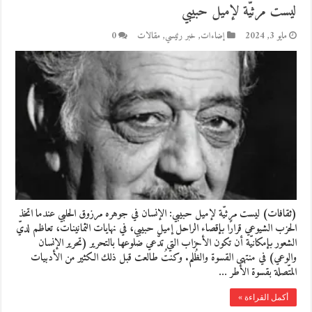
ليست مرثيّة لإميل حبيبي
مايو 3, 2024
إضاءات
,
خبر رئيسي
,
مقالات
0
(ثقافات) ليست مرثيّة لإميل حبيبي: الإنسان في جوهره مرزوق الحلبي عندما اتخذ
الحزب الشيوعي قرارًا بإقصاء الراحل إميل حبيبي، في نهايات الثمانينات، تعاظم لديّ
الشعور بإمكانيّة أن تكون الأحزاب التي تدّعي ضلوعها بالتحرير (تحرير الإنسان
والوعي) في منتهى القسوة والظُلم. وكنتُ طالعت قبل ذلك الكثير من الأدبيات
المتّصلة بقسوة الأطر …
أكمل القراءة »