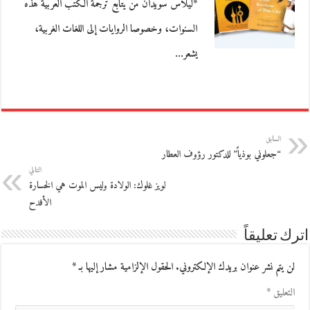
*ليلاس سويدان من يتابع ترجمة الكتب العربية هذه
السنوات، وخصوصا الروايات إلى اللغات الغربية،
يشعر…
السابق
“جعلوني بوذياً” للدكتور رؤوف العطار
التالي
لويز غلوك: الولادة وليس الموت هي الخسارة
الأفدح
اترك تعليقاً
لن يتم نشر عنوان بريدك الإلكتروني.
الحقول الإلزامية مشار إليها بـ
*
التعليق
*