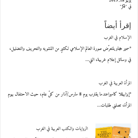
يونيو 18, 2015
في "فكر"
إقرأ أيضاً
الإسلام في الغرب
*سمير حجاويتتعرّض صورة العالم الإسلامي لكثيرٍ من التشويه والتحريف والتضليل،
في وسائل إعلام غربية، التي…
المرأة العربية في الغرب
*إيزابيللا كاميراعندما يقترب يوم 8 مارس/آذار من كلّ عام، حيث الاحتفال بيوم
المرأة، تصلني طلبات…
الروايات والكتب العربية في الغرب