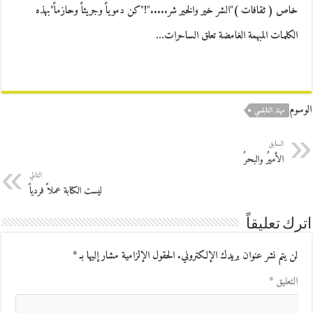
خاص ( ثقافات )"الشر خير والخير شر....."!"كن دموياً وجريئاً وحازماً"بهذه
الكلمات المبهمة الغامضة تعلق الساحرات…
الوسوم
مهند النابلسي
السابق
الأميرُ والبحرُ
التالي
ليست الكتابة عملاً فردياً
اترك تعليقاً
لن يتم نشر عنوان بريدك الإلكتروني.
الحقول الإلزامية مشار إليها بـ
*
التعليق
*