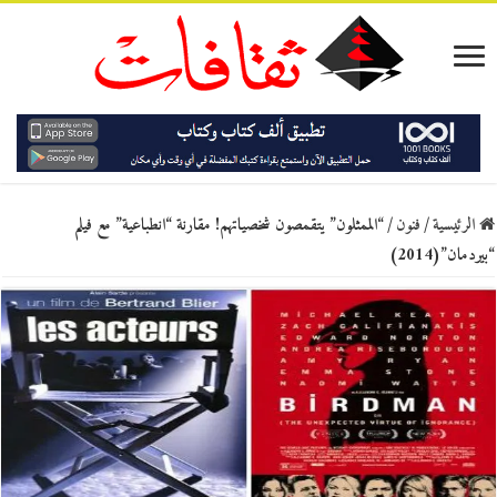
الرئيسية
/
فنون
/
“الممثلون” يتقمصون شخصياتهم! مقارنة “انطباعية” مع فيلم
“بيردمان”(2014)