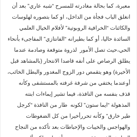
معبرة، كما بحالة مغادرته للمسرح “شبه عاري” بعد أن
انغلق الباب فجأة من الداخل، او كما بتصوره لهلوسات
والكائنات “الخرافية الروبوتية” لأفلام الخيال العلمي
السائدة حاليا، أو كما بطيرانه “الفانتازي” المفاجىء بأنحاء
الحي،حيث تصل الأمور لذروة متوقعة وصادمة عندما
يطلق الرصاص على أنفه قاصدا الانتحار (بالمشاهد قبل
الأخيرة) وهو يتقمص دور الزوج المغدور والبطل الخائب،
أوعندما يختفي من شرفة غرفته بالمستشفى وكأنه
قذف بنفسه من النافذة، فيما تشير إيماءات ابنته
المذهولة “ايما ستون” لكونه طار من النافذة “كرجل
طير خارق” وكأنه تحررأخيرا من كل الضغوطات
والهواجس والخيبات والإحباطات بعد تأكده من النجاح