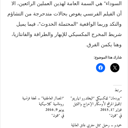
السوداء” هي السمة العامة لهذين العملين الرائعين، الا
أن الفيلم الفرنسي يغوص بحالات متدحرجة من التشاؤم
والنكد وربما الواقعية “المحتملة الحدوث”، فيما يميل
شريط المخرج المكسيكي للإبهار والطرافة والفانتازيا،
وهنا يكمن الفرق.
شارك هذا الموضوع:
مرتبط
“بيردمان” للمكسيكي “اليخاندرو انياريتو”
“المصائر العاطفية” .. تحفة فرنسية
/الفيلم المرشح لأوسكار الإخراج والتمثيل
رومانسية كلاسيكية
فبراير 17, 2015
يونيو 9, 2016
في "فنون"
في "فنون"
حميدو .. رحيل ممثل مغربي عانق العالمية