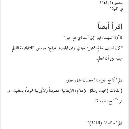
سبتمبر 21, 2013
في "فنون"
إقرأ أيضاً
ذاكرة السينما: فيلم "إلى أستاذي مع حبي"
*كمال لطيف سالم• تمثيل: سيدني بوتير, ليليان• اخراج: جيمس كلافيلثيمة الفيلم
مبنية على أن المعلم…
فيلم "أنا مع العروسة" عصيان مدني مصور
( ثقافات )ضجت وسائل الإعلام، الإيطالية خصوصاً والأوربية عموماً، بالحديث عن
فلم "أنا مع العروسة"…
فيلم "ماكبث" (2015)*