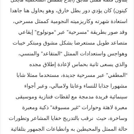
كيتون) كان يؤدي دور بطل خارق، وهو يحاول هنا جاهدا
استعادة شهرته وكاريزميته النجومية كممثل مسرحي،
وقد صور بطريقة “مسرحية” عبر “مونولوج” إيقاعي
متصاعد طويل مستعرضا بشكل مشوق ومبتكر خيبات
وهواجس واستعدادات الممثل “المتقاعد” والمنسي،
والذي يسعى ثانية بحماس لإعادة إطلاق مجده
“المطفي” عبر مسرحية جديدة، مستخدما ممثلا شابا
مشهورا جذابا للنساء وعابثا ولامبالي، وعبر أجواء
سينمائية فريدة مدمجة مع لقطات فنتازية وموسيقى
معبرة لاهثة وحوارات “غير مسبوقة” ذكية ومعبرة
وساخرة، حيث نرقب بالتدريج خفايا المشاعر وتطورات
حالة الممثل والمحيطين به وانطباعات الجمهور بتلقائية