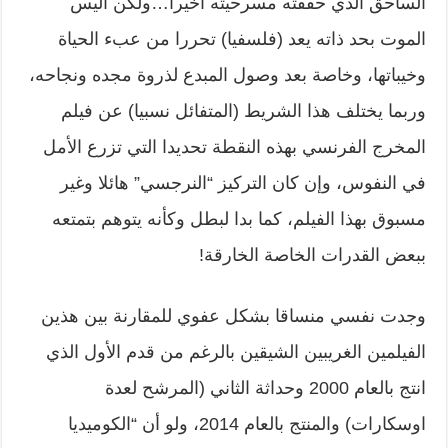
الساحق الذي حققته مسرحيته أخيرا…ولكن أليس
الموت بحد ذاته يعد (فلسفيا) تحررا من عبء الحياة
وخيباتها، وخاصة بعد وصول المبدع لذروة مجده ونجاحه،
وربما يختلف هذا الشريط (المتفائل نسبيا) عن فيلم
المخرج الفرنسي بهذه النقطة تحديدا التي تزرع الأمل
في النفوس، وإن كان التركيز “النرجسي” هائلا وغير
مسبوق بهذا الفيلم، كما بدا لبطل وكأنه يتوهم بتمتعه
ببعض القدرات الخاصة الخارقة!
وجدت نفسي منساقا بشكل عفوي للمقارنة بين هذين
الفيلمين الغريبين الشيقين بالرغم من قدم الأول الذي
انتج بالعام 2000 وحداثة الثاني (المرشح لعدة
اوسكارات) والمنتج بالعام 2014، ولو أن “الكوميديا