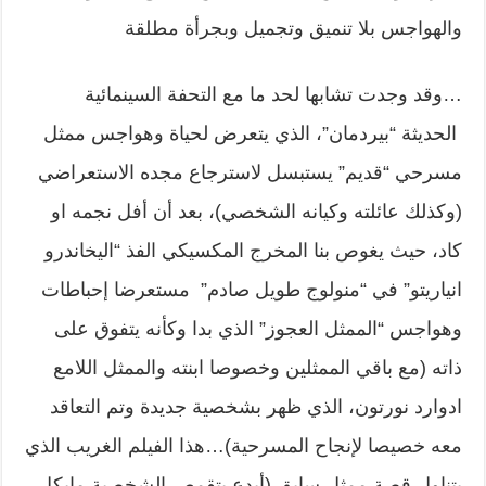
والهواجس بلا تنميق وتجميل وبجرأة مطلقة
…وقد وجدت تشابها لحد ما مع التحفة السينمائية
الحديثة “بيردمان”، الذي يتعرض لحياة وهواجس ممثل
مسرحي “قديم” يستبسل لاسترجاع مجده الاستعراضي
(وكذلك عائلته وكيانه الشخصي)، بعد أن أفل نجمه او
كاد، حيث يغوص بنا المخرج المكسيكي الفذ “اليخاندرو
انياريتو” في “منولوج طويل صادم” مستعرضا إحباطات
وهواجس “الممثل العجوز” الذي بدا وكأنه يتفوق على
ذاته (مع باقي الممثلين وخصوصا ابنته والممثل اللامع
ادوارد نورتون، الذي ظهر بشخصية جديدة وتم التعاقد
معه خصيصا لإنجاح المسرحية)…هذا الفيلم الغريب الذي
يتناول قصة ممثل سابق (أبدع بتقمص الشخصية مايكل