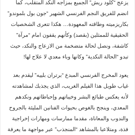
يزعج “كلود ريش” الجميع بمزاجه النكد المتقلب، كما
انضم للفريق النجم الفرنسي الشهير “جون بول بلموندو”
بكاريزميته وطاقته المعهودة… هكذا تتعرى الشخصيات
الحقيقية للممثلين (بقصد) وكأنهم يقفون امام “مرآة”
كاشفة، ونصل لحالة متضخمة من الازعاج والنكد، حيث
تبدو “الحالة النكدية” وكانها وباء معدي لا علاج لها!
يعود المخرج الفرنسي المبدع “برتران بلييه” ليقدم بعد
غياب طويل هذا الفيلم الغريب، الذي يجذبك لمشاهدته
لأنه يعكس طبائع البشر وخيباتهم وإحباطاتهم ونكدهم
المعدي، وينجح بالغوص بحيوات الفنانين المليئة بالجروح
والندوب والمعاناة، مقدما ممارسات ومهارات إخراجية
فذة، ومتلاعبا بالمشاهد “المنجذب” عبر مواجهة ما يعرفة