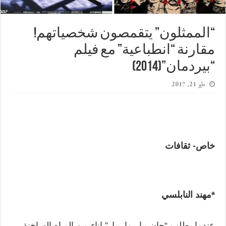
“الممثلون” يتقمصون شخصياتهم!
مقارنة “انطباعية” مع فيلم
“بيردمان”(2014)
مايو 21, 2017
خاص- ثقافات
*مهند النابلسي
عندما يطلب “جان-بيار مارييل” إناء من المياه الساخنة،