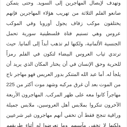
وتهدف لإيصال المهاجرين إلى السويد. وحتى يتمكن
صانعو الفلم الثلاثة من تهريب هؤلاء المهاجرين فإنهم
يختلقون موكب زفاف يجول أوروبا وفي الموكب
عروس وهي تسنيم فتاة فلسطينية سورية تحمل
الجنسية الألمانية، ولكنها لم تذهب أبداً إلى ألمانيا. حيث
ترتدي ثياب العروس البيضاء لتكون في الفلم رمزاً
للحرية وحق الإنسان في أن يختار المكان الذي يريد أن
يلجأ له. أما عبد الله المتنكر بدور العريس فهو مهاجر ناج
من الموت بعد أن غرق مركبه وشهد موت أكثر من 225
مهاجراً كانوا معه على ظهر المركب. المهاجرون الأربعة
الآخرون تنكروا بملابس أهل العروسين، ملابس جميلة
وراقية تنجح فقط أن تخفي أنهم مهاجرون غير شرعيين
ولكنها لا تخفي مآسيهم وما تعرضوا له أثناء طريقهم