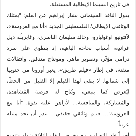
في تاريخ السينما الإيطالية المستقلة.
يقول الناقد السينمائي بشار إبراهيم عن الفلم: “يمتلك
الوثائقي الإيطالي/ الفلسطيني الجديد «أنا مع العروسة»،
لآنتونيو آوغوليارو، وخالد سليمان الناصري، وغابريلّه ديل
غراندِه، أسباب نجاحه الباهية، إذ ينطوي على سرد
درامي مؤثّر، وتصوير ماهر، ومونتاج متدفق، وانتقالات
متقنة، في إطار «فيلم طريق»، يعبر أوروبا من جنوبها
إلى شمالها. لا يبقى لهذا الفيلم إلا القليل من الحظّ،
ليُعرض كما ينبغي، وتُتاح له فرصة المُشاهدة،
والمُشاركة، والمنافسة… لأراهن عليه بقوة. “أنا مع
العروسة”… فيلم وثائقي حقيقي… يندر أن تجد مثيله
عربياً”.
أخيراً فإن التضامن مع مخرجي الفلم الثلاثة يزداد وتتسع