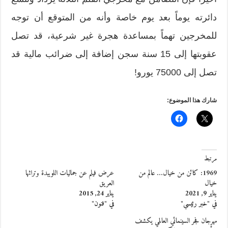
دائرته يوماً بعد يوم خاصة وأنه من المتوقع أن توجه
للمخرجين تهماً بمساعدة هجرة غير شرعية، قد تصل
عقوبتها إلى 15 سنة سجن إضافة إلى ضرائب مالية قد
تصل إلى 75000 يورو!
شارك هذا الموضوع:
مرتبط
1969: كائن من خيال… عالم من
عرض فيلم عن جماليات اللويبدة وتراثها
خيال
العريق
يناير 9, 2021
يناير 24, 2015
في "خبر رئيسي"
في "فنون"
مهرجان فجر السينمائي العالمي يكشف