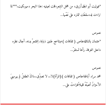
*فيوليت أبو الجلدأزرق، من مخمل الشِعر،قلت لعينيه :هذا البحر دميوبكيت.***لما
تراءَت له،سقطَت ثماره على نَصّها…
نصوص
*عثمان بالنائلةخاص ( ثقافات )عبثاسمع طنين ذبابة. اِقشعرّ بدنه. أجال نظره
داخل الغرفة. رآها تستقرّ…
نصوص
محمد مراد أباظةخاص ( ثقافات )(المرآة)لا.. لا تصدِّق..ذاكَ الطفلُ لم يهرمهيَ
الأحزانُ أتعبَتْهُ قليلاًفتراءَتْ على…