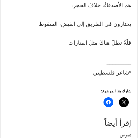
هم الأصدقاءُ، خلافَ الحجرِ،
يختارون في الطريق إلى الفيضِ، السقوطَ
قلّةٌ تظلّ هناكَ مثلَ المنارات
________
*شاعر فلسطيني
شارك هذا الموضوع:
إقرأ أيضاً
نصوص