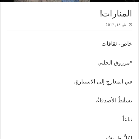
المنارات!
مايو 15, 2017
خاص- ثقافات
*
مرزوق الحلبي
في المعارجِ إلى الاستنارةِ،
يسقُطُ الأصدقاءُ،
تباعاً
لكلٍّ طريقتُه