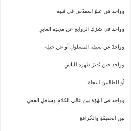
وواحد مَن علوّ المقدّس في قلبِه
وواحد في شرَكِ الروايةِ عن مجدِه الغابرِ
وواحدٌ عن سيفِه المسلولِ أو عن خيلِه
وواحد حين يُديرُ ظهرَه للناسِ
أو للطالبينَ النَجاةَ
وواحد في الهُوّة بينَ عالي الكلامِ وسافلِ الفعلِ
بين الحقيقَةِ والخُرافةِ