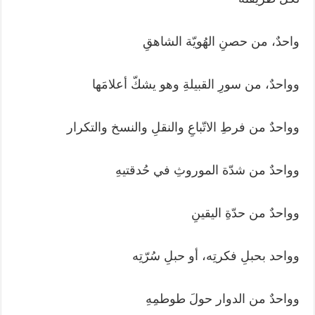
واحدٌ، من حصنِ الهُويّة الشاهقِ
وواحدٌ، من سورِ القبيلةِ وهو يشكّ أعلامَها
وواحدٌ من فرطِ الاتّباعِ والنقلِ والنسخ والتكرار
وواحدٌ من شدّة الموروثِ في حُدقتيهِ
وواحدٌ من حدّةِ اليقينِ
وواحد بحبلِ فكرتِه، أو حبلِ سُرّتِه
وواحدٌ من الدوار حولَ طوطمِهِ