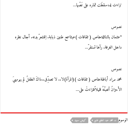
تراءَت له،سقطَت ثماره على نَصّها…
نصوص
*عثمان بالنائلةخاص ( ثقافات )عبثاسمع طنين ذبابة. اِقشعرّ بدنه. أجال نظره
داخل الغرفة. رآها تستقرّ…
نصوص
محمد مراد أباظةخاص ( ثقافات )(المرآة)لا.. لا تصدِّق..ذاكَ الطفلُ لم يهرمهيَ
الأحزانُ أتعبَتْهُ قليلاًفتراءَتْ على…
الوسوم
د. محمد عبد الحليم غنيم
كيفن سبيد