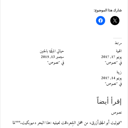
شارك هذا الموضوع:
مرتبط
اللحية
حياتي المبلّلة بالحنين
يونيو 17, 2017
سبتمبر 13, 2015
في "نصوص"
في "نصوص"
زينة
يونيو 14, 2017
في "نصوص"
إقرأ أيضاً
نصوص
*فيوليت أبو الجلدأزرق، من مخمل الشِعر،قلت لعينيه :هذا البحر دميوبكيت.***لما