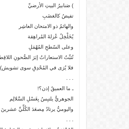
) صَنابيرُ البيتِ الأرضيِّ
تفيضُ كالغضَبِ
والهائمُ ذو الامتحان العاشِر
يُخَلْخِلُ عُزلةَ المُراهِقة
وعلى السّطحِ المُهْمَلِ
تُثبِّتُ الاستعاراتُ إبَرَ الصُّحونِ اللاقِ
فلا يُرَى في المُحْدِقِ سوى تشويش).
. . .
ـ ما العميقُ إذن؟!
الجوهريُّ يلتبِسُ بِغَسْلِ السَّلالِم
واليوميُّ يرتادُ مِصعَدَ الكُلِّيِّ عشرينَ 
. . .