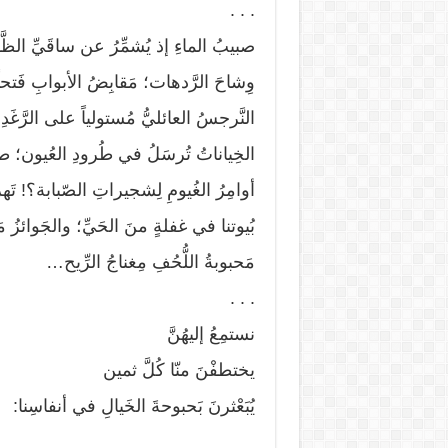
. . .
صبيبُ الماءِ إذ يُشمِّرُ عن ساقَيِّ الظَّه
وِشاحَ الرَّدهات؛ مَقابِضُ الأبوابِ فَتحاً
النَّرجسُ العائليُّ مُستولياً على الرَّغَد
الخِياناتُ تُرسَلُ في طُرودِ العُيون؛ طلَ
أوامِرُ الغُيومِ لِشجيراتِ الصّبابة؟! تَهر
بُيوتنا في غفلةٍ منَ الحَيِّ؛ والجَوائزُ م
مَحبوبةُ اللُّحُفِ مِغناجُ الرِّيح…
. . .
نستمِعُ إليهُنَّ
يختطفْنَ منّا كُلَّ ثمين
يُبَعْثرنَ بَحبوحةَ الخَيالِ في أنفاسِنا: