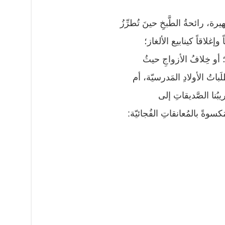
يرة، رائحةُ الطَّبخِ حينَ تُطرِّزُ
 وإغلاقاً كينابيع الألغاز؛
ِ؛ أو خِلافُ الأزواجِ حيثُ
باتُ الأولادِ المَدرسيّة، أم
يبُنا الصَّديقاتِ إلى
َكسوةً بالمُعانقاتِ الفُجائيّة: