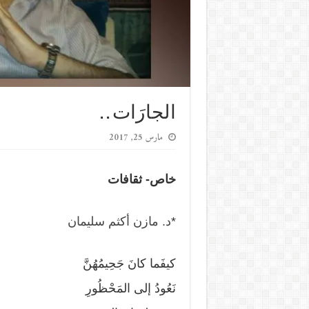
الجارَات . .
مارس 25, 2017
خاص- ثقافات
*
د. مازن أكثم سليمان
كيفَما كانَ جَحِيمُهُنَّ
نَعُودُ إلى المَحْظُورِ