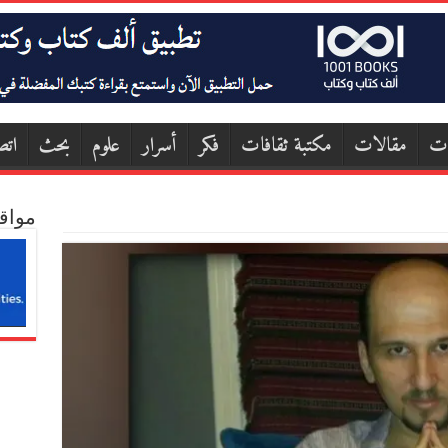
ات
مقالات
مكتبة ثقافات
فكر
أسرار
علوم
بحث
اتص
مواق