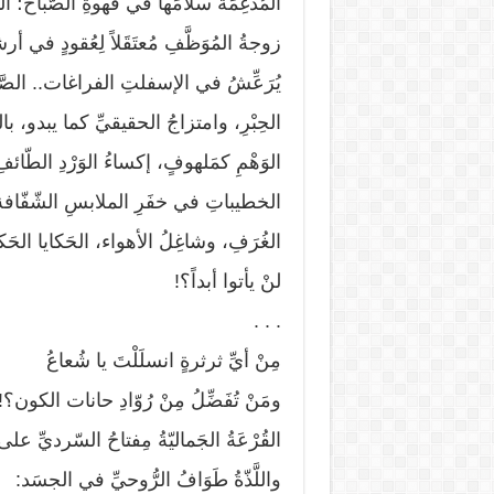
المُدْغِمَةُ سلامَها في قهوةِ الصّباح؛ الذّ
زوجةُ المُوَظَّفِ مُعتَقَلاً لِعُقودٍ في أ
يُرَعِّشُ في الإسفلتِ الفراغات.. الصَّمي
الحِبْرِ، وامتزاجُ الحقيقيِّ كما يبدو، بال
الوَهْمِ كمَلهوفٍ، إكساءُ الوَرْدِ الطّائ
الخطيباتِ في خفَرِ الملابسِ الشّفّافة.
الغُرَفِ، وشاغِلُ الأهواء، الحَكايا الحَ
لنْ يأتوا أبداً؟!
. . .
مِنْ أيِّ ثرثرةٍ انسلَلْتَ يا شُعاعُ
ومَنْ تُفَضِّلُ مِنْ رُوّادِ حانات الكون؟!
القُرْعَةُ الجَماليّةُ مِفتاحُ السّرديِّ على
واللَّذّةُ طَوَافُ الرُّوحيِّ في الجسَد: