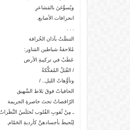
ويُسوِّغنَ بالمَشاعرِ
انحرافات الأصابع.
. . .
التنصُّتُ بآذان الخُرافة
مُلاحقةُ شياطين المَناوِر:
عَطَبٌ في تركيبةِ الأرض
/ القُبَلُ المُفكَّكةُ
وتأوُّهاتُ الليل.. /
الحافياتُ فوقَ بَلاط الشّهيق
الرّاقصاتُ تحتَ خاصرةِ الجريمة
ـ مِنْ ثُقوبِ القُلوب تُختَلَسُ النَّظَراتُ
لِتُحيطَ بأجسادهنَّ كأرديةِ الحَمّام.