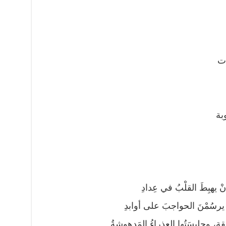
ات
وبة
 أنْ يهبِطَ القلْبُ في عِدادِ
 يرسُمْنَ الحواجبَ على أوابدِ
ّائقة، وجليسَتُها العذراءُ المَدهوشةُ