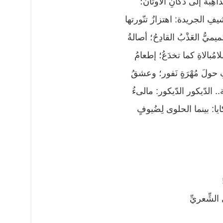
اهِبةُ إلى دُكّانِ الأوثان؛
رشيفِ الجريدة: اهتزازُ تنّورتها
ميُّ العَذْبُ القادِحُ؛ أصالةُ
لامُبالاةِ كما تخدَعُ؛ إطعامُ
فِ حولَ مُهْرَةٍ نَفور؛ وعشقُ
. الدّيكور الدّيكور: مالىءُ
كايا: بينما الحلوى لِضُيوفٍ
 الشِّعريِّ