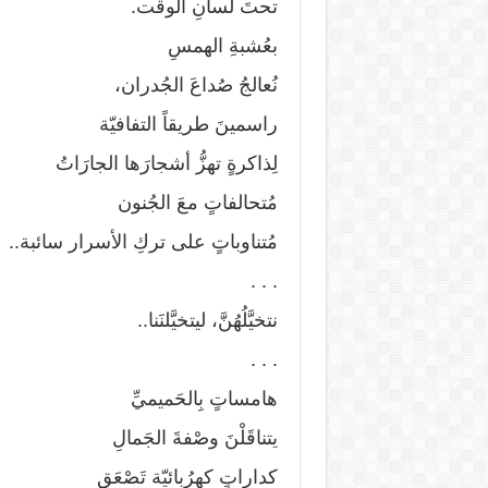
تحتَ لسانِ الوقت.
بعُشبةِ الهمسِ
نُعالجُ صُداعَ الجُدران،
راسمينَ طريقاً التفافيّة
لِذاكرةٍ تهزُّ أشجارَها الجارَاتُ
مُتحالفاتٍ معَ الجُنون
مُتناوباتٍ على تركِ الأسرار سائبة..
. . .
نتخيَّلُهُنَّ، ليتخيَّلنَنا..
. . .
هامساتٍ بِالحَميميِّ
يتناقَلْنَ وصْفةَ الجَمالِ
كداراتٍ كهرُبائيّة تَصْعَق