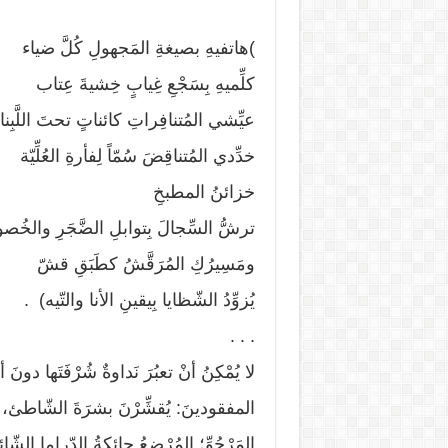
)هاتفيهِ بصيغةِ المَجهولِ كُلَّ ضياء
كلِّميهِ بِسَجْعِ غِيابٍ خِشيةَ عِتاب
عيِّشي المُتنافِراتِ كائناتٍ تحتَ اللَّبِن
خدِّدي المُتناقِضَ سُمّاً لِفأرةِ العُلِّيّة
خزائنُ المطبخِ
ترشُّ السِّجالَ بِتوابلِ الضَّجَرِ والخُص
ومَسِيرُكِ المُرَقَّشُ كطَبَقِ قشّ
يُزوِّدُ الشّظايا بِيقينِ الأنا والتّيه) .
. . .
لا يُمْكِنُ أنْ تعبُرَ نَداوةٌ شُرْفَتَها دونَ
المفقودينَ: يُقشِّرْنَ بشرَةَ الشّاطئ،
المَرْجُوِّ؛ المُرْضِعُ حائكةُ الدّراما الش