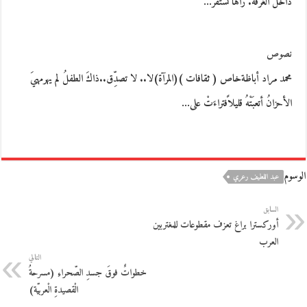
داخل الغرفة. رآها تستقرّ…
نصوص
محمد مراد أباظةخاص ( ثقافات )(المرآة)لا.. لا تصدِّق..ذاكَ الطفلُ لم يهرمهيَ
الأحزانُ أتعبَتْهُ قليلاًفتراءَتْ على…
الوسوم
عبد اللطيف رعري
السابق
أوركسترا براغ تعزف مقطوعات للمغتربين
العرب
التالي
خطواتٌ فوقَ جسدِ الصّحراءِ (مسرحةُ
الْقصيدةِ الْعربيّة)