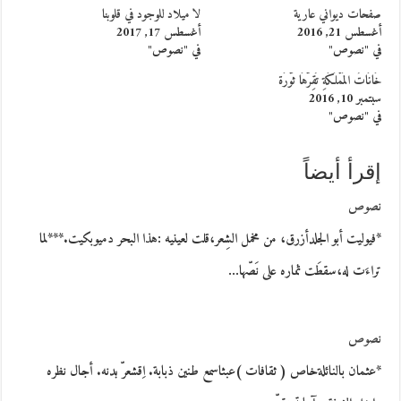
صفحات ديواني عارية
لا ميلاد للوجود في قلوبنا
أغسطس 21, 2016
أغسطس 17, 2017
في "نصوص"
في "نصوص"
خَانَاتُ المَمْلَكَةِ تُقِرُّهَا ثَوْرَة
سبتمبر 10, 2016
في "نصوص"
إقرأ أيضاً
نصوص
*فيوليت أبو الجلدأزرق، من مخمل الشِعر،قلت لعينيه :هذا البحر دميوبكيت.***لما
تراءَت له،سقطَت ثماره على نَصّها…
نصوص
*عثمان بالنائلةخاص ( ثقافات )عبثاسمع طنين ذبابة. اِقشعرّ بدنه. أجال نظره