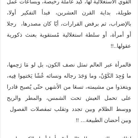
القوي الاستغلالية لها، كيد عاملة رخيصة، وبساعات عمل
طويلة، بداية القرن العشرين، فبدأ التفكير أولا،
بالإضراب، ثم برفض القرارات، أيًا كان مصدرها، رجلا
أو أمرأة، أو سلطة استغلالية مُستقوية بعنث ذكورية
عقولها..!!
فالمرأة عبر العالم تمثل نصف الكون، بل لو مَا رَحِمها،
ما وُجِدَ الكَوْنُ، وما وَجَدَ رجاله ونسائه عُشًا يَحَتمِوا فِيه،
ويتغذوا من مشيمته، تسعَا من الأشهر،ِ حتّى يُصبح قادرا
على تحمل العيش تحت الشمس، والمطر والريح
ووسط الظلام وبين تجدد وتقلب تمفصلات الفصول
وبين أحضان الطبيعة… !!