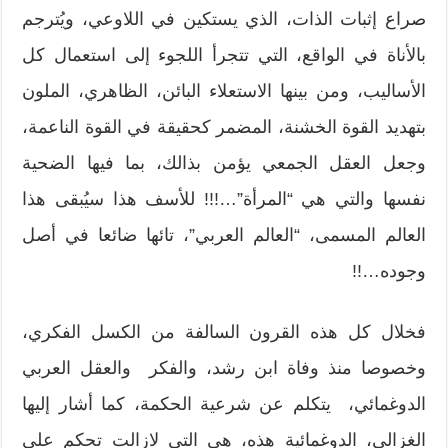
صراع إثبات الذات، الذي يستكين في اللاوعي، ويُترجم
بالأناة في الواقع، التي تتجرأ اللجوء إلى استعمال كل
الأساليب، ومن بينها الاستعلاء البائن، الظاهري، الملون
بتهديد القوة الخشنة، المضمر كحقيقة في القوة الناعمة،
وجعل العقل الجمعي يؤمن بذالك، بما فيها الضحية
نفسها والتي هي “المرأة”…!!! للأسف هذا سيُبقى هذا
العالم المسمى، “العالم العربي”، تائها ضائعا في أصل
وجوده…!!
فخلال كل هذه القرون السالفة من الكسل الفكري،
وخصوصا منذ وفاة ابن رشد، والفكر والعقل العربي
الدوغمائي، يتكلم عن شرعية الحكمة، كما أشار إليها
الغزالي، الدوغمائية هذه، هي التي لازالت تحكم على