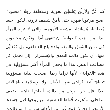
كم كُنَّ ولاَزِلْنَ يَحْتَجْنَ لغواية وملاطفة رجلا “محبوبا”،
أصبح مرغوبا فيهن، حتى بأمنَّ شظف نزوته، ليكون حبيبا
مُصاحبا، مُساندا، لمشقة الأمومة، والتي لا تريد المرأة
أبدا من هذه “الغواية” أن تنتهي أبدا، وتكون محصورة
في زمن الشوق واللهفة والاحتياج العاطفي، بل تَـتَغَـيَّى
منها، أن تكون دائمة الّتعدى والإستمرار، إلى تحمل كل
مصاعب الدهر، هذا ما يجعل المرأة أكثر مسؤولية في
هذه “الغواية”، لأنها تراها ربما أصبحت بداية مسؤولية
“حياة” آتية، تُراعي فيها الأمان أولا، وسلامة حياة الآتي
بعدًا. فإن خر الرجل من ذالك، أصابتها عاهة الضعف
الداخلي، ونُخرت قُواها العاطفية من روحها قيل جسدها
الأنثوي، الذي لا يقوى غُبن تيه الأحاسيس، وما استطاعت