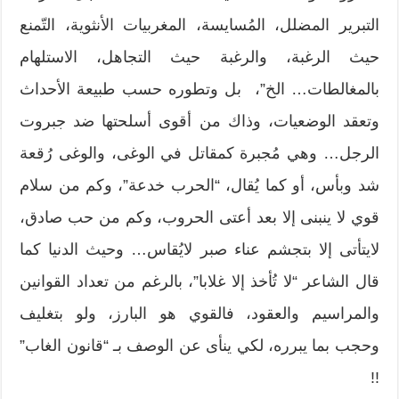
التبرير المضلل، المُسايسة، المغربيات الأنثوية، التّمنع
حيث الرغبة، والرغبة حيث التجاهل، الاستلهام
بالمغالطات… الخ”، بل وتطوره حسب طبيعة الأحداث
وتعقد الوضعيات، وذاك من أقوى أسلحتها ضد جبروت
الرجل… وهي مُجبرة كمقاتل في الوغى، والوغى رُقعة
شد وبأس، أو كما يُقال، “الحرب خدعة”، وكم من سلام
قوي لا ينبنى إلا بعد أعتى الحروب، وكم من حب صادق،
لايتأتى إلا بتجشم عناء صبر لايُقاس… وحيث الدنيا كما
قال الشاعر “لا تُأخذ إلا غلابا”، بالرغم من تعداد القوانين
والمراسيم والعقود، فالقوي هو البارز، ولو بتغليف
وحجب بما يبرره، لكي ينأى عن الوصف بـ “قانون الغاب”
!!