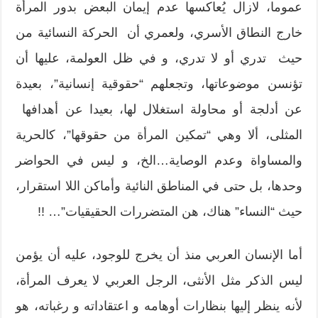
عموما، لازال يُعاكسها عدم إيمان البعض بدور المرأة
خارج النطاق الأسري، ولعمري أن الحركة النسائية من
حيث تدري أو لا تدري، و في ظل العولمة، عليها أن
تؤنسن موضوعاتها، وتجعلهم “حقوقية إنسانية”، بعيدة
عن أدلجة أو محاولة استغلال لها، بعيدا عن أهدافها
المثلى، ألا وهي “تمكين المرأة من حقوقها”، كالحرية
والمساواة وعدم الوصاية…الخ، و ليس في الحواضر
وحدها، بل حتى في المناطق النائية وأماكن اللا استقرار،
حيث “النساء” هناك، هن المتضررات الحقيقيات”… !!
أما الإنسان العربي منذ أن يخرج للوجود، عليه أن يؤمن
ليس الذكر مثل الأنثى، الرجل العربي لا يعرف المرأة،
لأنه ينظر إليها بنظارات أوهامه و اعتقاداته و رغباته، هو