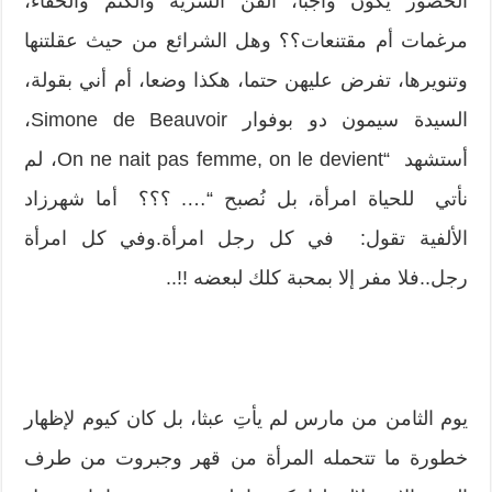
الحضور يكون واجبا، ألفن السرية والكتم والخفاء،
مرغمات أم مقتنعات؟؟ وهل الشرائع من حيث عقلتنها
وتنويرها، تفرض عليهن حتما، هكذا وضعا، أم أني بقولة،
السيدة سيمون دو بوفوار Simone de Beauvoir،
أستشهد “On ne nait pas femme, on le devient، لم
نأتي للحياة امرأة، بل نُصبح “…. ؟؟؟ أما شهرزاد
الألفية تقول: في كل رجل امرأة.وفي كل امرأة
رجل..فلا مفر إلا بمحبة كلك لبعضه !!..
يوم الثامن من مارس لم يأتِ عبثا، بل كان كيوم لإظهار
خطورة ما تتحمله المرأة من قهر وجبروت من طرف