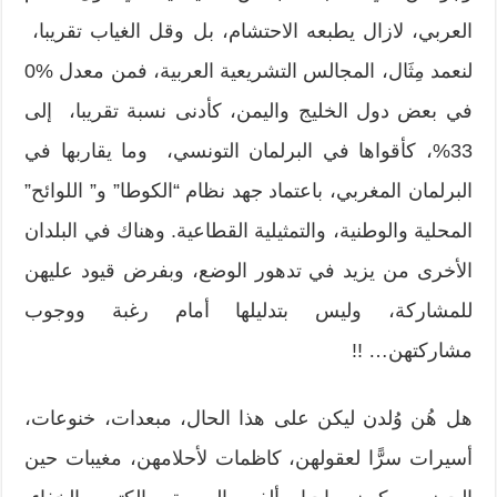
العربي، لازال يطبعه الاحتشام، بل وقل الغياب تقريبا،
لنعمد مِثَال، المجالس التشريعية العربية، فمن معدل %0
في بعض دول الخليج واليمن، كأدنى نسبة تقريبا، إلى
33%، كأقواها في البرلمان التونسي، وما يقاربها في
البرلمان المغربي، باعتماد جهد نظام “الكوطا” و” اللوائح”
المحلية والوطنية، والتمثيلية القطاعية. وهناك في البلدان
الأخرى من يزيد في تدهور الوضع، وبفرض قيود عليهن
للمشاركة، وليس بتدليلها أمام رغبة ووجوب
مشاركتهن… !!
هل هُن وُلدن ليكن على هذا الحال، مبعدات، خنوعات،
أسيرات سرًّا لعقولهن، كاظمات لأحلامهن، مغيبات حين