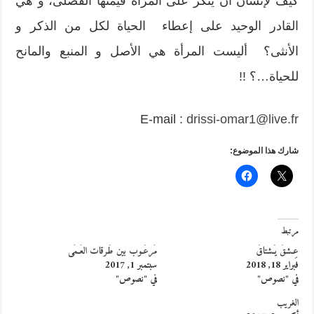
كيف لإنسان أن ينكر على المرأة قيمتها الفُضْلَى، و هي
القادر الوحيد على إعطاء الحياة لكل من الذكر و
الأنثى؟ أليست المرأة هي الأصل و المنبع والمانح
للحياة…؟ !!
E-mail :
drissi-omar1@live.fr
شارك هذا الموضوع:
مرتبط
عِـشقٌ يُـشتاقُ
مَرعُـوب بين طُرقات العَـمَى
فبراير 18, 2018
سبتمبر 1, 2017
في "نصوص"
في "نصوص"
الغريب