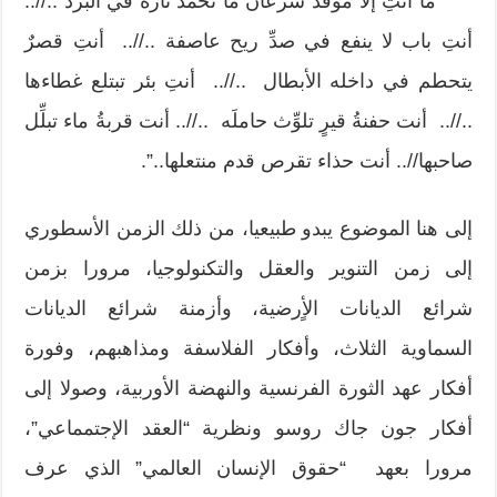
“ما أنتِ إلا مَوقد سرعان ما تخمد ناره في البرد ..//..
أنتِ باب لا ينفع في صدِّ ريح عاصفة ..//.. أنتِ قصرٌ
يتحطم في داخله الأبطال ..//.. أنتِ بئر تبتلع غطاءها
..//.. أنت حفنةُ قيرٍ تلوِّث حاملَه ..//.. أنت قربةُ ماء تبلِّل
صاحبها//.. أنت حذاء تقرص قدم منتعلها..”.
إلى هنا الموضوع يبدو طبيعيا، من ذلك الزمن الأسطوري
إلى زمن التنوير والعقل والتكنولوجيا، مرورا بزمن
شرائع الديانات الأٍرضية، وأزمنة شرائع الديانات
السماوية الثلاث، وأفكار الفلاسفة ومذاهبهم، وفورة
أفكار عهد الثورة الفرنسية والنهضة الأوربية، وصولا إلى
أفكار جون جاك روسو ونظرية “العقد الإجتمماعي”،
مرورا بعهد “حقوق الإنسان العالمي” الذي عرف