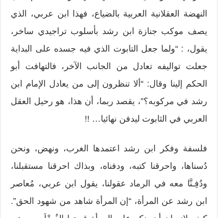
النهضة العقلانية العربية بالضياع، فهذا ابن عربي، الذي
يصف موكب جنازة ابن رشد بأسلوب تراجيدي ساخر،
يقول، : “ولما جعل التابوت الذي فيه جسده على البداية
جعلت تواليفه تعادل من الجانب الآخر، فالتهافت أبو
الحكم إلينا وقال: “ألا تنظرون إلى من يعادل الإمام ابن
رشد في مركوبه؟”، يقصد ربما، أن هذا، هو رحيل العقل
العربي في الثابوت ليدفن نهائيا… !!
فلسفة وفكر ابن رشد اعتمدها الغرب، ونهض، ونحن
دُسناها، واحرقنا كتبه، ودفناه، وبذاك احرقنا مستقبلنا،
ودُفِـنَّا معه في الرماد عقولنا، يقول ابن عربي، مُعاصر
ابن رشد عن المرأة، “إن المرأة شاهد من شهود الحق”.