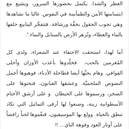
العطر والشذا. يكتمل بحضورها السرور، ويشيع مع
ابتسامتها الأمن والطمأنينة في النفوس. غالبا ما نشاهدها
وهي تجوب الحقول بخفَّة ورشاقة، فتتفجَّر الينابيع خلفها
بالماء والعطاء، وتُزهر الأرض بالسنابل والنماء.”.
أما لهذا، استحقت الاحتفاء عند الشعراء، ولدى كل
المُغرمين بالحب، فخلّدوها بأعذب الأوزان وأحلى
القوافي. وهام بحبِّها أيضا فطاحلة الأدباء، فوهبوها أجمل
النصوص الملحميَّة. وعشقها الفنانون، فنحتوها على
الصخر، ورسموها على الحيطان و على أرشق الأختام
الأسطوانية زينة، وصنعوا لها أرقى التماثيل التي تكاد
تنطق بالحياة. وولع بها الموسيقيون، فنغّموها لحناً راقصاً
على أوتار العود وفوهة الناي… !!