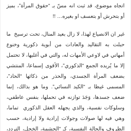
اتجاه موضوع، قد ثبت انه مسّ بـ “حقوق المرأة”، بميز
أو بتحرش أو بتعسف او بغيره… !!
غير ان الانصياع لهذا، لا زال بعيد المنال، تحت ترسيخ ما
حبلت به التقاليد والعادات من أبوية ذكورية وخنوع
أمهاتي في لاوعي الأمهات له، والتي في أغلبها، لا تحتمل
إلا ما يُريده الجمع “الذكوري”، الأقوى إسماعا، المنتشي
بضعف المرأة الجسدي، والحذر من ذكائها “الحاد”،
المسمى غيظا بـ “الكيد النسائي”. وما هو بذالك، إنما
ضعف جسدها، وَجَدَ توازنه في تحملها، بنفس عاطفي،
وسلوكات نفسية، والذي يجهله العقل الذكوري تماما،
وهي فيه لها صولات وجولات إرادية ولا إرادية، حسب
الظروف والحالة النفسية، كـ “الحشمة، الخجل، التردد،