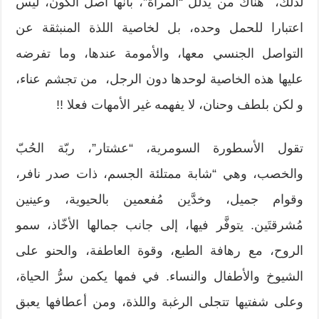
لذلك، هناك من يدلل “المرأة”، بأنها أصل الكون، ليس
اعتبارا للحمل وحده، بل لخاصية اللذة المنبثقة عن
التواصل الجنسي معها، والأمومة عندها، وما تفرضه
عليها هذه الخاصية لوحدها دون الرجل، من تجشم عناء،
و لكن بلطف وحنان، لا يفهمه غير الأمهات فعلا !!
تقول الأسطورة السومرية، “عشتار”، ربّة الحُبّ
والخصب، وهي “شابة ممتلئة الجسم، ذات صدر نافر،
وقوام جميل، وخدَّين مُفعمين بالحيوية، وعينين
مُشرقتَين. يتوفَّر فيها، إلى جانب جمالها الأخّاذ، سمو
الروح، مع رهافة الطبع، وقوة العاطفة، والحنو على
الشيوخ والأطفال والنساء. في فمها يكمن سرُّ الحياة،
وعلى شفتيها تتجلى الرغبة واللذة، ومن أعطافها يعبق