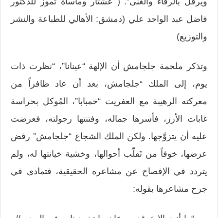
ويرفل بالرفاء والغنى”. ( عشتار ومأساة تموز للدكتور
فاضل عبد الواحد علي (دمشق: الأهالي للطباعة والنشر
والتوزيع)
وتذكر ملحمة جلجامش أن الإلهة “عينانا”، “نظرت ذات
يوم، إلى الملك “جلجامش، بعد أن عاد ظافراً من
معركته الرهيبة مع العفريت “خمبابا”، المُوكل بحراسة
غابات الأرز، فأسرها جماله، وفتنتها رجولته، فعرضت
عليه أن يتزوَّجها. ولكن الملك الشجاع “جلجامش” رفض
عرضها، خوفاً من تَقلّب أحوالها، وخشية خيانتها له، ولم
يتردد في الإفصاح عن مشاعره الحقيقية، فتمادى في
جرح مشاعرها بقوله: