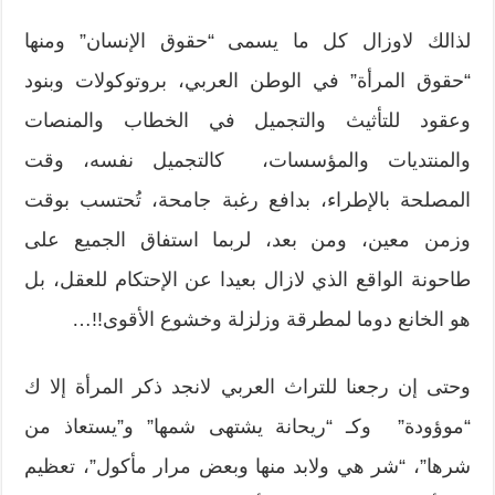
لذالك لاوزال كل ما يسمى “حقوق الإنسان” ومنها
“حقوق المرأة” في الوطن العربي، بروتوكولات وبنود
وعقود للتأثيث والتجميل في الخطاب والمنصات
والمنتديات والمؤسسات، كالتجميل نفسه، وقت
المصلحة بالإطراء، بدافع رغبة جامحة، تُحتسب بوقت
وزمن معين، ومن بعد، لربما استفاق الجميع على
طاحونة الواقع الذي لازال بعيدا عن الإحتكام للعقل، بل
هو الخانع دوما لمطرقة وزلزلة وخشوع الأقوى!!…
وحتى إن رجعنا للتراث العربي لانجد ذكر المرأة إلا ك
“موؤودة” وكـ “ريحانة يشتهى شمها” و”يستعاذ من
شرها”، “شر هي ولابد منها وبعض مرار مأكول”، تعظيم