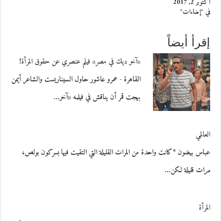
أكتوبر 2, 2017
في "إضاءات"
إقرأ أيضاً
«آخر ديك في مصر» فيلم عنصري عن حقوق المرأة!
القاهرة - عمرو عاشور حاول السيناريست والشاعر أيمن
بهجت قمر أن يناقش في فيلمه «آخر…
العالمي
عباس بيضون *كانت واحدة من المرات القليلة التي التقيت فيها بسركون بولص،
مرات قليلة لكن…
المرأة