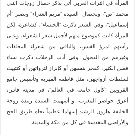
المرأة في التراث العربي أتى بذكر خصال زوجات النبي
محمد “ص”، وبخصال السيدة “مريم العذراء” وبصبر “أم
إسماعيل”، وفي الشعر ذكرت “الخنساء”، كشاعرة، لكن
المرأة كانت كموضوع ملهم لأجمل شعر الشعراء، وعلى
رأسهم امرؤ القيس، والباقي من شعراء المعلقات
وغيرهم من الفحول، وفي أدب الرحلات ذكرت نساء
فعلن الكثير، كفخر بنسبهن أو كإبراز لثرواتهن أو كتثبيت
لسلطات أزواجهن، مثل فاطمة الفهرية وتأسيس جامع
القرويين “كأول جامعة في العالم”، في مدينة فاس،
أعرق حواضر المغرب، و أسهمت السيدة زبيدة زوجة
الخليفة هارون الرشيد إسهاما عظيماً تجاه طريق الحج
والأراضي المقدسة في كل من مكة والمدينة.