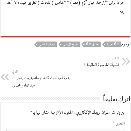
خوان بوش */ترجمة: ميار كرم (مصر) * *خاص ( ثقافات )الطريق ميت، لا أحد
ولا…
الوسوم
المرأة العربية
حقوق المرأة
عمر ح الدريسي
يوم المرأة العالمي
السابق
المـــرأة الحاضـرة الـغائبـــة !
التالي
جمعية أصدقاء المكتبة الوسائطية يستضيفون د.
عبد القادر محمدي
اترك تعليقاً
لن يتم نشر عنوان بريدك الإلكتروني.
الحقول الإلزامية مشار إليها بـ
*
التعليق
*