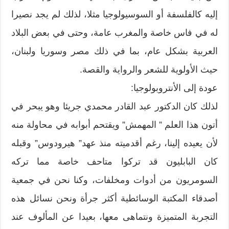
إليه كالفلسفة أو السوسيولوجيا مثلا، لذلك لم يجد نصيرا
له في فاس خاصة والمغرب عامة، وحتى في بعض البلاد
العربية بشكل عام، بما في ذلك مصر وسوريا ولبنان،
حيث الأولوية للشعر والرواية والقصة.
عودة إلى الأنتروبولوجيا:
لذلك كان الدكتور عبد القادر محمدي جريئا وهو يبحر في
أتون هذا العلم ” المهمش” ويقتحم أبوابه في محاولة منه
لأن يعيده إلينا، رغم أقدميته منذ عهد” هيرودوس” وقبله
كان البابليون قد تركوا متاحف خاصة مما تركه
السومريون من أدوات ومخلفات، وكنا نحن في جمعية
أصدقاء المكتبة الوسائطية أكثر جرأة ونحن نسائل هذه
التجربة المتميزة ونتماهى معها، بعيدا عن المألوف عند