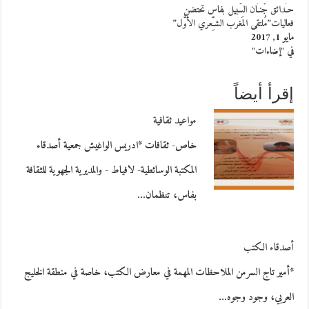
حـَدائق جْنـَان السّْبيل بفاس تحتضن
فعاليات”مُلتقى المَغرب الشـِّعري الأوَّل”
مايو 1, 2017
في "إضاءات"
إقرأ أيضاً
مواعيد ثقافية
خاص- ثقافات *ادريس الواغيش جمعية أصدقاء
المكتبة الوسائطية- لافياط - والمديرية الجهوية للثقافة
بفاس، تنظمان…
أصدقاء الكتب
*أمير تاج السرمن الملاحظات المهمة في معارض الكتب، خاصة في منطقة الخليج
العربي، وجود وجوه…