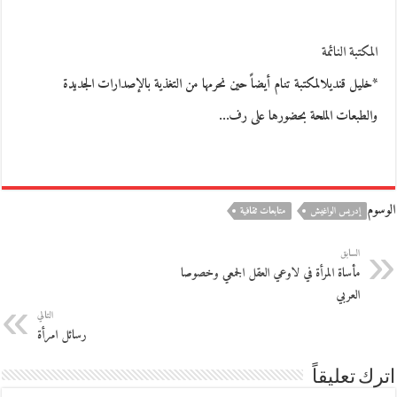
المكتبة النائمة
*خليل قنديلالمكتبة تنام أيضاً حين نحرمها من التغذية بالإصدارات الجديدة
والطبعات الملحة بحضورها على رف…
الوسوم
إدريس الواغيش
متابعات ثقافية
السابق
مأساة المرأة في لاوعي العقل الجمعي وخصوصا
العربي
التالي
رسائل امرأة
اترك تعليقاً