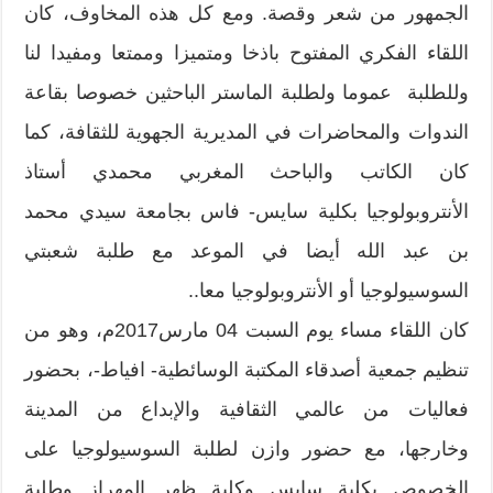
الجمهور من شعر وقصة. ومع كل هذه المخاوف، كان
اللقاء الفكري المفتوح باذخا ومتميزا وممتعا ومفيدا لنا
وللطلبة عموما ولطلبة الماستر الباحثين خصوصا بقاعة
الندوات والمحاضرات في المديرية الجهوية للثقافة، كما
كان الكاتب والباحث المغربي محمدي أستاذ
الأنتروبولوجيا بكلية سايس- فاس بجامعة سيدي محمد
بن عبد الله أيضا في الموعد مع طلبة شعبتي
السوسيولوجيا أو الأنتروبولوجيا معا..
كان اللقاء مساء يوم السبت 04 مارس2017م، وهو من
تنظيم جمعية أصدقاء المكتبة الوسائطية- افياط-، بحضور
فعاليات من عالمي الثقافية والإبداع من المدينة
وخارجها، مع حضور وازن لطلبة السوسيولوجيا على
الخصوص بكلية سايس وكلية ظهر المهراز وطلبة