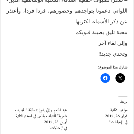
– شكرا لضيوف جمعية أصدقاء المكتبة الوسائطية الذين-
اللواتي دعمونا بتواجدهم وحضورهم، فردا فردا، وأعتذر
عن ذكر الأسماء، لكثرتها
محبة تليق بطيبة قلوبكم
وإلى لقاء آخر
وتحدي جديد‼
شارك هذا الموضوع:
مرتبط
مواعيد ثقافية
عبد المنعم رزقي يفوز بمسابقة ” تجارب
فبراير 25, 2017
شعرية” للشباب بفاس في نسختها الثانية
في "إضاءات"
أبريل 23, 2017
في "إضاءات"