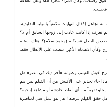
فوق رأسك». وكأن المرأة مجرد أداة وكأن العلاقة
ة فحسب.
ه تجاهل إقفال النهايات مكتفياً بالنهاية التقليدية:
لم نعرف إذا كانت عادت إلى زوجها السابق أم لا؟
صديق البطل «سيكا» (محمد سلام)؟ هناك أسئلة
ج وكأن الاهتمام الأكبر منصب على الأبطال فقط
تفرج أفيش الفيلم، وعنوانه «آخر ديك في مصر» هل
ماذا جاء تحذير على الأفيش من أن الفيلم لمن هم
لى رغم أنه يخلو تقريباً من أي ألفاظ خادشة أو مشاهد إباحية؟
ا: هل حقق الفيلم غرضه؟ هل هو عمل فني لمناصرة