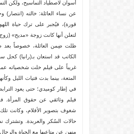
أسوان لاصطياد التماسيح، ولكن التم
عن نساء العائلة: خالته (انتصار) و
قورة)، فيُجبر على ترك حياة اللهو
لتعلن أنها كانت زوجة «مديح» (زوج
ظلت ضِمن العائلة، خصوصاً بعد ض
الكاتب قد استعان بـ(رانيا) كحل 
غريباً على فيلم خلت شخصياته عمو
المتعة، بينما بدت فتيات الليل وكأ
في إطار كوميدي؛ حتى يعود الترابط
فيلم وثائقي عن حقوق المرأة. فعل
شغوف بتصوير الأفلام، وكانت تلك
حالات السُكر والعربدة. وتشترك نس
منهن عن متاعبها مع الحياة والرجال