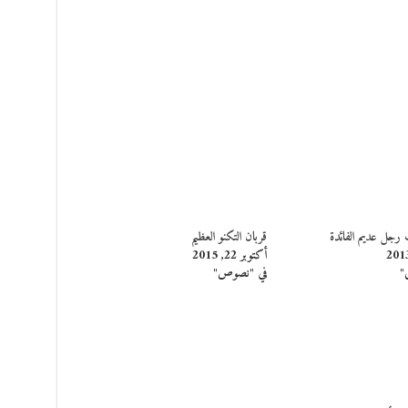
 رجل عديم الفائدة
قربان التكنو العظيم
أكتوبر 22, 2015
"
في "نصوص"