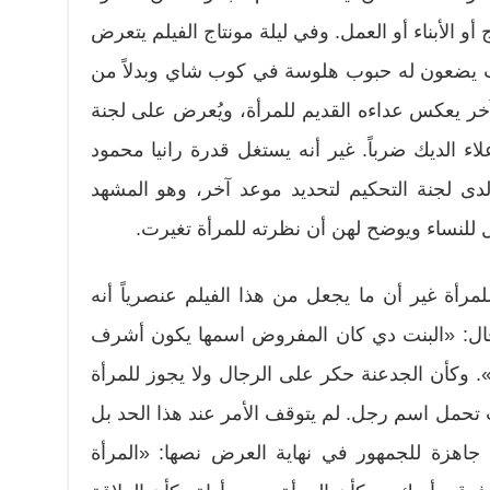
و الأبناء أو العمل. وفي ليلة مونتاج الفيلم يتعرض
يث يضعون له حبوب هلوسة في كوب شاي وبدلاً من
خر يعكس عداءه القديم للمرأة، ويُعرض على لجنة
اء الديك ضرباً. غير أنه يستغل قدرة رانيا محمود
دى لجنة التحكيم لتحديد موعد آخر، وهو المشهد
طل للنساء ويوضح لهن أن نظرته للمرأة تغيرت.
رأة غير أن ما يجعل من هذا الفيلم عنصرياً أنه
ا قال: «البنت دي كان المفروض اسمها يكون أشرف
. وكأن الجدعنة حكر على الرجال ولا يجوز للمرأة
ت تحمل اسم رجل. لم يتوقف الأمر عند هذا الحد بل
اهزة للجمهور في نهاية العرض نصها: «المرأة