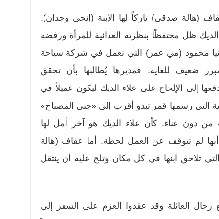
 (هالة صدقي) تاركاً لها الإبنة (إنجي وجدان).
لديك ظل محتفظًا بنظرته العدائية للمرأة ورفضه
انيا محمود (مي عمر) التي تعمل في شركة سياحة
رر ضعيف للغاية. فمديرها يُطالبها بأن تحقق
فعها إلى الإلحاح على علاء الديك ليكون عميلاً في
 التي رسمها قمر تبدو أقرب إلى «جني المصباح»
من دون عناء. كأن علاء الديك هو آخر أمل لها
أنها لم تتوقف عن العمل لحظة. أما عفاف (هالة
تي تلاحق ابنها في كل مكان وتلح عليه أن ينتقل
ع رجال العائلة وقد عقدوا العزم على السفر إلى