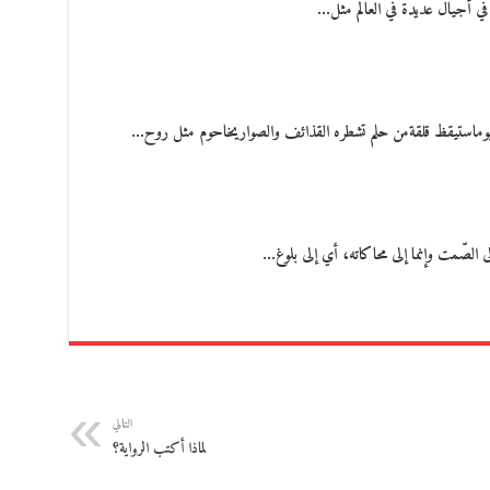
ر في أجيال عديدة في العالم مثل…
يوماستيقظ قلقةمن حلم تشطره القذائف والصواريخاحوم مثل روح…
لى الصّمت وإنما إلى محاكاته، أي إلى بلوغ…
التالي
لماذا أكتب الرواية؟