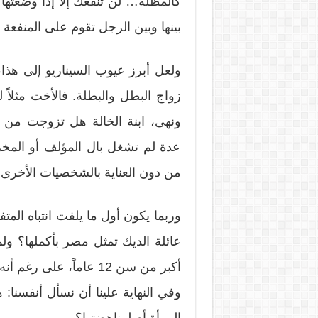
كالمظلة… لن تنفعك إلا إذا وضعتها 
بينها وبين الرجل تقوم على المنفع
ولعل أبرز عيوب السيناريو إلى هذا، أن
زواج البطل والبطلة. فالأخت مثلاً 
ونهى، ابنة الخالة هل تزوجت من 
عدة لم تشغل بال المؤلف أو المخر
من دون العناية بالشخصيات الأخرى.
وربما يكون أول ما يلفت انتباه الم
عائلة الديك تمثل مصر بأكملها؟ ول
أكبر من سن 12 عاماً، ع
وفي النهاية علينا أن نسأل أنفسن