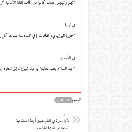
*نجم واليليس هناك كاتباً من كتّاب اللغة الألمانية أث
في ليبيا
*سميرة البوزيدي( ثقافات )في السادسة صباحا كل 
في الصّمت
*عبد السلام بنعبدالعاليلا يدعونا شيوران إلى الخلود إ
الوسوم
عمرو عاشور
السابق
لأول مرة في العالم تخليق أجنة اصطناعية
باستخدام الخلايا الجذعية