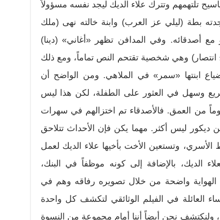
اسيح تلتهمهم وتترك علاء الديك ليجد نفسه مسؤولاً
جدته بطة (ليلي عز العرب) وابنة خالته نهى (ملك
 مع أصدقائه. وفي المدافن تظهر «أغاني» (دينا)
 انتصار) وهي شخصية تقتحم النص تماماً، ومع ذلك
ياع ابنتها «سمر» في الملاهي. ومن الواضح أن
سريع وسهل في العثور على الطفلة، لكن هذا ليس
ماً من العمق. فالأصدقاء تم اختزالهم في سهرات
نهن ديكور ليس أكثر. مهما يكن فإن الأحداث تتلاحق
 الأسري، وتستعين الأخت بأخيها علاء الديك لعمل
اء الديك، بالإضافة إلى كونه موظفاً في البنك،
 الهواية واضحة من خلال تصويره رفاقه وهم في
اء العائلة في الفيلم الوثائقي لتكشف كل واحدة
، ولنكتشف نحن أيضاً أننا أمام مجموعة من النسوة