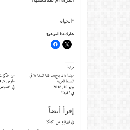
المرأة أم لمناهضتها؟
___
*الحياة
شارك هذا الموضوع:
مرتبط
سينما «الدجاج».. غلبة السذاجة في
من مذكّرات
السينما العربية
مارس 9, 2013
يونيو 30, 2016
في "نصوص
في "فنون"
إقرأ أيضاً
في الدفاع عن كافكا