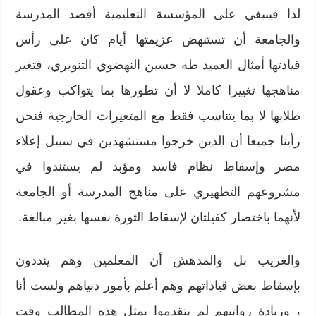
لذا فينبغي على المؤسسة التعليمية أقصد المدرسة
والجامعة أن تستنهض عزيمتها أيام كان على رأس
قيادتها أمثال العميد طه حسين النهضوي التنويري، فتغير
مناهجها تغييرا كاملا لا أن تطورها بما يتواكب وعقول
طلابها لا بما يتناسب فقط مع المتغيرات الخارجية فنحن
رأينا جميعا أن الذين خرجوا مستشهدين في سبيل إعلاء
مصر وإسقاط نظام فاسد ومؤبد لم يستندوا في
مشروعهم التطهيري على مناهج المدرسة أو الجامعة
لأنهما باختصار كفيلتان لإسقاط الثورة نفسها بغير مبالغة.
والغريب بل والمدهش أن المعلمين وهم ينددون
بإسقاط بعض قياداتهم وهم أعلم بأمور دنياهم ولست أنا
، وزيادة رواتبهم لم يتقدموا بمثل هذه المطالب وقت