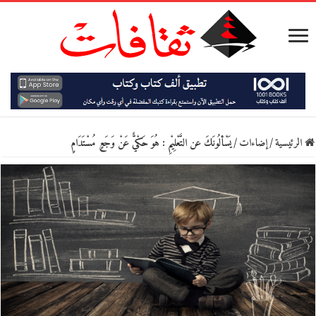
الرئيسية
/
إضاءات
/
يَسْألُونَكَ عن التَّعْلِيْمِ : هُوَ حَكْيٌّ عَنْ وَجَعٍ مُسْتَدَامٍ