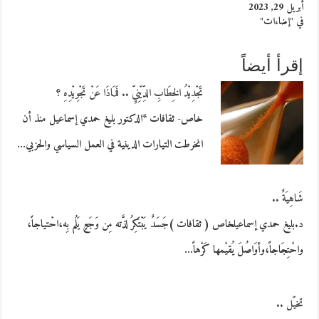
أبريل 29, 2023
في "إضاءات"
إقرأ أيضاً
تَجْدِيْدُ الخِطَابِ الدِّيْنِيِّ .. فَمَاذَا عَنْ تَجْوِيْدِهِ ؟
خاص- ثقافات *الدكتور بليغ حمدي إسماعيل منذ أن
انخرطت التيارات الدينية في العمل السياسي والحزبي…
شَاهِيَةٌ ..
د.بليغ حمدي إسماعيلخاص ( ثقافات )جَسَدٌ يَبْتَكِرُ لذَّته مِن وَجَعٍ يَلُم بِه،احْتياجاً،
واحْتِجَاجاً،وأوَاصُلَ يُقيْمها كَرْهاً…
تخيّل ..