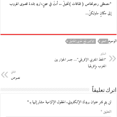
*مصطفى رجونخاص ( ثقافات )تخيلْ .. أنتَ في سجنٍ،تريد بشدة قصوى الهروب
إلى مكانٍ ماولكنْ…
الوسوم
التعليم
الدكتور بَلِيْغ حَمْدِي إسْمَاعِيْل
السابق
“الخط المغربي الإفريقي”… جسر الحوار بين
المغرب وإفريقيا
التالي
نصوص
اترك تعليقاً
لن يتم نشر عنوان بريدك الإلكتروني.
الحقول الإلزامية مشار إليها بـ
*
التعليق
*