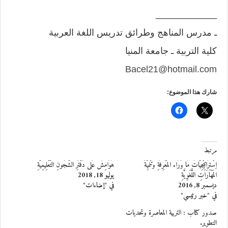
____________
ـ مدرس المناهج وطرائق تدريس اللغة العربية
كلية التربية ـ جامعة المنيا
Bacel21@hotmail.com
شارك هذا الموضوع:
مرتبط
اِسْتِرَاتِيْجِيَّاتُ مَا وَرَاء المَعْرِفَةِ وتَنْمِيَّةُ
هَوَامِشٌ عَلى دَفْتَرِ الشُّجُونِ التَّعْلِيمِيَّةِ
المَهَارَاتِ اللُّغَوِيَّةِ
يوليو 18, 2018
ديسمبر 8, 2016
في "إضاءات"
في "خبر رئيسي"
صدور كتاب : التربية المعاصرة وتحديات
التطوير.