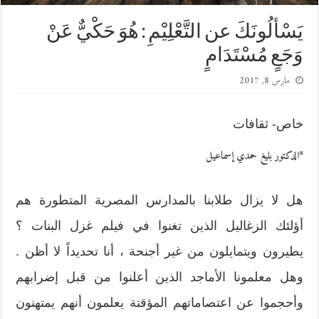
يَسْألُونَكَ عن التَّعْلِيْمِ : هُوَ حَكْيٌّ عَنْ
وَجَعٍ مُسْتَدَامٍ
مارس 8, 2017
خاص- ثقافات
*
الدكتور بليغ حمدي إسماعيل
هل لا يزال طلابنا بالمدارس المصرية المتطورة هم
أؤلئك الزغاليل الذين تغنوا في فيلم غزل البنات ؟
يطيرون ويتمايلون من غير أجنحة ، أنا تحديداً لا أظن .
وهل معلمونا الأماجد الذين أعلنوا من قبل إضرابهم
وأحجموا عن اعتصاماتهم المؤقتة يعلمون أنهم يمتهنون