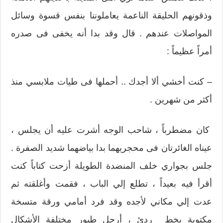
وذقونهم الحليقة الناعمة يعاملوننا بنفس قسوة وسائل
المواصلات عندهم . قال وقد بدا أنه يخفى فى صدره
أمراً عظيماً :
– كنت أخشي ألا أجدك .. أحملها فى طيات ملابسي منذ
أكثر من شهرين .
كان مضطرباً ، شاحب الوجه أشرت عليه أن يجلس ،
عيناه الغائرتان فى محجريهما بدا بياضهما شديد الصفرة .
جلس بجواري خلف المنضدة الطويلة أزحت كتاباً كنت
أقرأ فيه بعيداً ، تطلع إلي الباب ، فقمت وأغلقته ثم
عدت إلي مكاني لأجده وقد فرد أمامي ورقة متسخة
مكتوبة بخط ردئ ، أرجل طيور مختلفة الأشكال