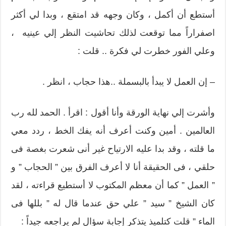
أستطع أن أكمل ، وكان وجهه قد امتقع ، وبدا لي أكثر
اصفراراً مما توقعت لذلك تحاشيت النظر إلي عينيه ،
وعلي الفور خطرت لي فكرة .. قلت :
– إن العمل لا يبدأ بالبسملة ..هذا حجاب ، انظر .
وأشرت إلي نهاية الورقة وأنا أقول : اقرأ . الحمد لله رب
العالمين . أمين وكنت أعرف أنه يفك الخط ، ردد معي
ما قلته ، وقد بدا عليه الارتياح غير أنى شعرت بغصة فى
حلقي ، فى الحقيقة أنا لا أعرف الفرق بين ” الحجاب ” و
” العمل ” كما أن معظم المكتوب لا أستطيع قراءته ، لقد
كان الشيخ ” سيد ” علي حق عندما قال له ” بللها فى
الماء ” قلت كتلميذ يتذكر إجابة سؤال لم يراجعه جيداً :