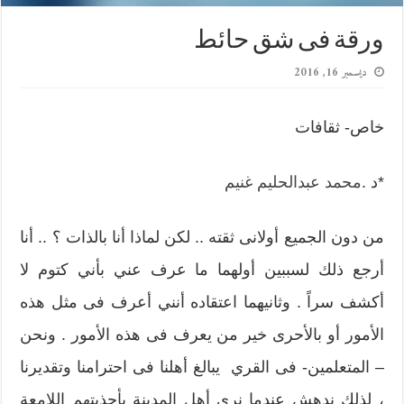
ورقة فى شق حائط
ديسمبر 16, 2016
خاص- ثقافات
*د .
محمد عبدالحليم غنيم
من دون الجميع أولانى ثقته .. لكن لماذا أنا بالذات ؟ .. أنا
أرجع ذلك لسببين أولهما ما عرف عني بأني كتوم لا
أكشف سراً . وثانيهما اعتقاده أنني أعرف فى مثل هذه
الأمور أو بالأحرى خير من يعرف فى هذه الأمور . ونحن
– المتعلمين- فى القري يبالغ أهلنا فى احترامنا وتقديرنا
، لذلك ندهش عندما نري أهل المدينة بأحذيتهم اللامعة