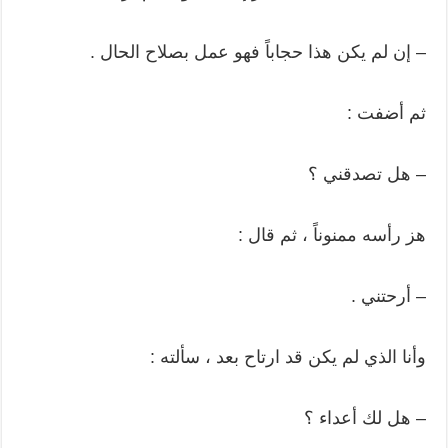
– إن لم يكن هذا حجاباً فهو عمل بصلاح الحال .
ثم أضفت :
– هل تصدقني ؟
هز رأسه ممنوناً ، ثم قال :
– أرحتني .
وأنا الذي لم يكن قد ارتاح بعد ، سألته :
– هل لك أعداء ؟