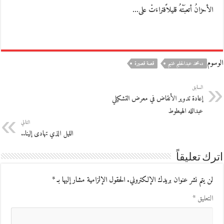
الأحزانُ أتعبَتْهُ قليلاًفتراءَتْ على…
الوسوم
د.محمد عبدالحليم غنيم
قصة قصيرة
السابق
إعادة تدوير الأنقاض في معرض التشكيلي
عبدالله الهيطوط
التالي
الليل الذي تهادى إلينا..
اترك تعليقاً
لن يتم نشر عنوان بريدك الإلكتروني.
الحقول الإلزامية مشار إليها بـ
*
التعليق
*