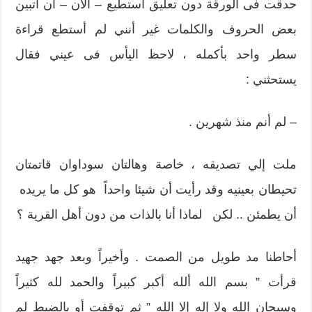
حدقت فى الورقة دون تعليق أستطيع – الآن – أن أتبين
بعض الحروف والكلمات غير أنني لم أستطع قراءة
سطر واحد بأكمله ، لاحظ اليأس فى عيني فقال
يستحثني :
– لم أنم منذ شهرين .
ملت إلي تصديقه ، خاصة وهالتان سوداوان قاتمتان
تحيطان بعينيه وقد رأيت أن شيئا واحداً هو كل ما يريده
أن يطمئن .. لكن لماذا أنا بالذات من دون أهل القرية ؟
أحاطنا مد طويل من الصمت . وأخيراً وبعد جهد جهيد
قرأت ” بسم الله ألله أكبر كبيراً والحمد لله كثيراً
وسبحان الله ولا إله إلا الله ” ثم توقفت أو بالضبط لم