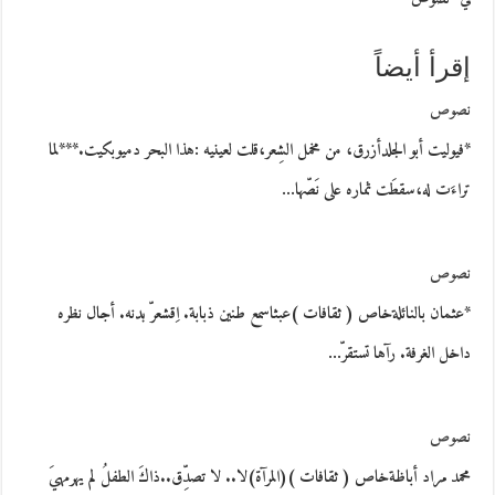
إقرأ أيضاً
نصوص
*فيوليت أبو الجلدأزرق، من مخمل الشِعر،قلت لعينيه :هذا البحر دميوبكيت.***لما
تراءَت له،سقطَت ثماره على نَصّها…
نصوص
*عثمان بالنائلةخاص ( ثقافات )عبثاسمع طنين ذبابة. اِقشعرّ بدنه. أجال نظره
داخل الغرفة. رآها تستقرّ…
نصوص
محمد مراد أباظةخاص ( ثقافات )(المرآة)لا.. لا تصدِّق..ذاكَ الطفلُ لم يهرمهيَ