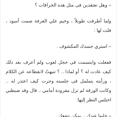
– وهل تعتقدين فى مثل هذه الخرافات ؟
ولما أطرقت طويلاً ، وخيم علي الغرفة صمت أسود ،
قلت لها :
– استري جسدك المكشوف .
ففعلت وابتسمت فى خجل لعوب ولم أعرف بعد ذلك
كيف عادت له ؟ أو لماذا .. ؟ تنبهتُ لانقطاعه عن الكلام
، ورأيته يتململ فى جلسته وحرت كيف اعتذر له ..
وكانت الورقة لم تزل مفرودة أمامي .. قال وقد ضبطني
اختلس النظر إليها:
– خليها عندك .. يمكن تنفعك .