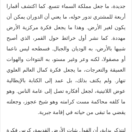
جديدة، ما جعل مملكة السماء تتسع. كما اكتشف أقمارا
أربعة للمشتري تدور حوله، ما يعني أن الدوران يمكن أن
يكون لغير الأرض. وهذا ما يجعل فكرة مركزية الأرض
مهددة. كما نشر أول خرائط حول القمر، الذي أصبح
شبيها بالأرض، به الوديان والجبال. فسطحه ليس ناعما
أو مصقولا، لكنه وعر وغير مستو، به النتوءات والهوات
العميقة والتعرجات، ما يجعل فكرة كمال العالم العلوي
تنهار. ولم يكتف بذلك، بل عمد إلى الكتابة بالإيطالية
عوض اللاتينية، لجعل أفكاره تصل إلى عامة الناس. وهو
ما كلفه محاكمة مست كرامته وهو شيخ عجوز، وجعلته
يقضي ما تبقى من حياته في إقامة جبرية.
لنتذكر بداية، أن القول بثبات الأرض القديمة، كرس فكرة