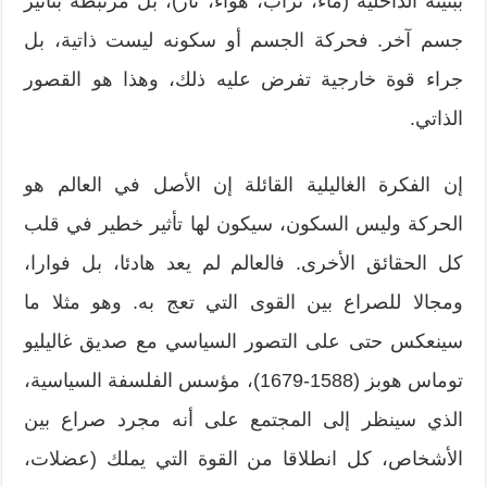
ببنيته الداخلية (ماء، تراب، هواء، نار)، بل مرتبطة بتأثير
جسم آخر. فحركة الجسم أو سكونه ليست ذاتية، بل
جراء قوة خارجية تفرض عليه ذلك، وهذا هو القصور
الذاتي.
إن الفكرة الغاليلية القائلة إن الأصل في العالم هو
الحركة وليس السكون، سيكون لها تأثير خطير في قلب
كل الحقائق الأخرى. فالعالم لم يعد هادئا، بل فوارا،
ومجالا للصراع بين القوى التي تعج به. وهو مثلا ما
سينعكس حتى على التصور السياسي مع صديق غاليليو
توماس هوبز (1588-1679)، مؤسس الفلسفة السياسية،
الذي سينظر إلى المجتمع على أنه مجرد صراع بين
الأشخاص، كل انطلاقا من القوة التي يملك (عضلات،