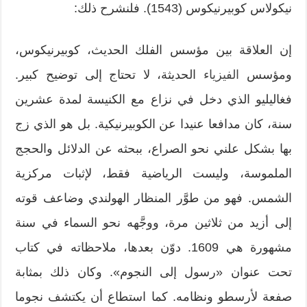
نيكولاس كوبيرنيكوس (1543). فلنشرح ذلك:
إن العلاقة بين مؤسس الفلك الحديث، كوبيرنيكوس،
ومؤسس
الفيزياء
الحديثة، لا تحتاج إلى توضيح كبير.
فغاليليو الذي دخل في نزاع مع الكنيسة لمدة عشرين
سنة، كان مدافعا عنيدا عن الكوبيرنيكية. بل هو الذي زج
بها بشكل علني نحو الصراع، ببحثه عن الدلائل والحجج
الملموسة، وليست الرياضية فقط، لإثبات مركزية
الشمس. فهو من طوَّر المنظار الهولندي وضاعف قوته
إلى أزيد من ثلاثين مرة، ووجَّهه نحو السماء في سنة
مشهورة هي 1609. دوّن بعدها، ملاحظاته في كتاب
تحت عنوان «رسول إلى النجوم». وكان ذلك بمثابة
صفعة لأرسطو ونظامه. كما استطاع أن يكتشف نجوما