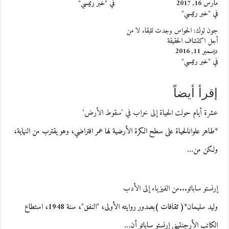
مارس 16, 2017
في "خبر رئيسي"
في "خبر رئيسي"
جون لوك: الحواس وجدت للبقاء لا من
أجل اكتشاف الحقيقة
ديسمبر 11, 2016
في "خبر رئيسي"
إقرأ أيضاً
عشرة أيام حولت الحياة إلى خراب في 'سقوط الأرض'
*طاهر علوانالحياة على سطح الكرة الأرضية لها عمر افتراضي، وهو يقترب من النهاية،
ولكن من…
إرنستو ساباتو...من الفيزياء إلى الأدب
وليد سليمان*( ثقافات )بصدور روايته الأولى، "النفق"، سنة 1948، استطاع
الكاتب الأرجنتيني إرنستو ساباتو أن…