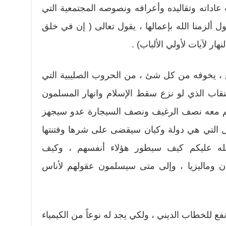
داته وتقاليده وأعرافه ونصوصه المجتمعية التي
ول ألزمنا الله بإعمالها ، يقول تعالى ( إن في خلق
ار لآيات لأولي الألباب) .
ع ، يخوفه من كل شئ ، من الحروب الصليبية التي
نقاب الذي لو نزع سقط الإسلام وانهار المسلمون
سم معه نصف الرغيف ونصف السيجارة عدو سيجهز
 التي هي دولة وكيان سيقضى على شرها وفتنتها
 فبالله عليكم كيف سيطور هؤلاء أنفسهم ، وكيف
بان وماليزيا ، وإلى متى سيسلمون عقولهم لأناس
ع للخطاب الديني ، ولكي يجد له نوعاً من الكيمياء