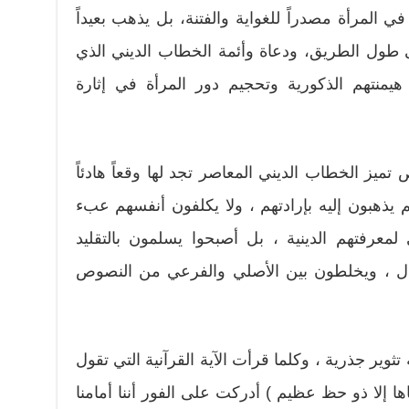
 المرأة مصدراً للغواية والفتنة، بل يذهب بعيداً
لى طول الطريق، ودعاة وأئمة الخطاب الديني الذي
يمنتهم الذكورية وتحجيم دور المرأة في إثارة
ز الخطاب الديني المعاصر تجد لها وقعاً هادئاً
 يذهبون إليه بإرادتهم ، ولا يكلفون أنفسهم عبء
معرفتهم الدينية ، بل أصبحوا يسلمون بالتقليد
دل ، ويخلطون بين الأصلي والفرعي من النصوص
ثوير جذرية ، وكلما قرأت الآية القرآنية التي تقول
قاها إلا ذو حظ عظيم ) أدركت على الفور أننا أمامنا