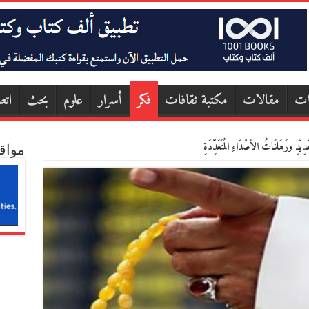
ات
مقالات
مكتبة ثقافات
فكر
أسرار
علوم
بحث
اتص
دِيْدِ ورَهَانَاتُ الأصْدَاءِ المُتَعَدِّدَةِ
مواق