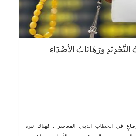
ُ التَّجْدِيْدِ ورَهَانَاتُ الأصْدَاءِ
طاغٍ في
الخطاب الديني
المعاصر ، فهناك نبرة