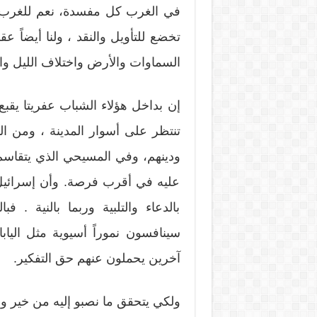
في الغرب كل مفسدة، نعم للغرب عا
تخضع للتأويل والنقد ، ولنا أيضاً عق
السماوات والأرض واختلاف الليل والنه
إن بداخل هؤلاء الشباب عفريتا يقب
تنتظر على أسوار المدينة ، ومن ال
ودينهم، وفي المسيحي الذي يتقا
عليه في أقرب فرصة. وأن إسرائيل
بالدعاء والتلبية وربما بالنية .
سينافسون نموراً أسيوية مثل اليا
آخرين يحملون عنهم حق التفكير.
ولكي يتحقق ما نصبو إليه من خير ونف