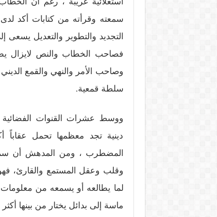
استعلائية غريبة ، رغم أن الخطا
سمعته وقرأته من كتابات أكد لدى ح
التجديد والتطوير والتعديل يسعى 
فصاحب الخطاب والنص لايزال يض
وصاحب الأمر والنهي والقمع الديني
سلطة قمعية.
ووسط عشرات القنوات الفضائية ا
دينية تجد معظمها تحمل عقاباً أ
المضطرب ، ومن المدهش أن سمة ا
وقلب وعقل المستمع والقارئ، فهو لا
لما يطالعه أو يسمعه من معلومات دي
ماسة إلى بدائل يختار من بينها أكثر