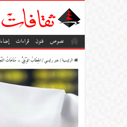
نصوص
فنون
قراءات
إضاء
الرئيسية
/
خبر رئيسي
/
الخِطَابُ الدِّيْنِيُّ .. مَتَاهَاتُ التَّجْ