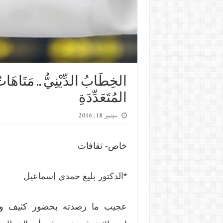
الخِطَابُ الدِّيْنِيُّ .. مَتَاهَات
المُتَعَدِّدَةِ
سبتمبر 18, 2016
خاص- ثقافات
*
الدكتور بليغ حمدي إسماعيل
عجيب ما رصدته بحضور كثيف و