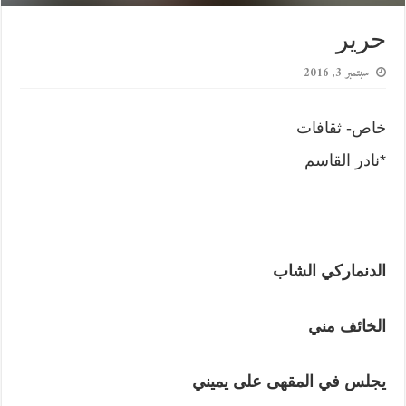
حرير
سبتمبر 3, 2016
خاص- ثقافات
*نادر القاسم
الدنماركي
الشاب
الخائف
مني
يجلس
في
المقهى
على
يميني