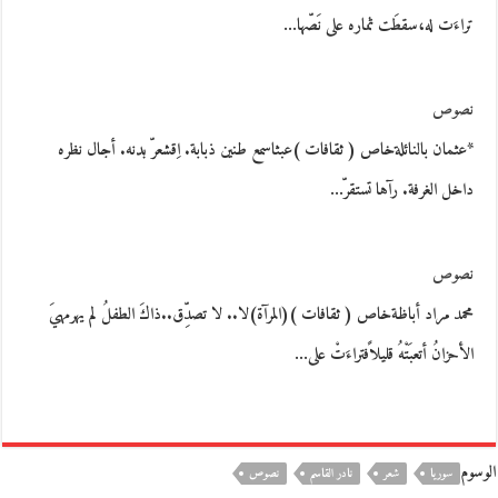
تراءَت له،سقطَت ثماره على نَصّها…
نصوص
*عثمان بالنائلةخاص ( ثقافات )عبثاسمع طنين ذبابة. اِقشعرّ بدنه. أجال نظره
داخل الغرفة. رآها تستقرّ…
نصوص
محمد مراد أباظةخاص ( ثقافات )(المرآة)لا.. لا تصدِّق..ذاكَ الطفلُ لم يهرمهيَ
الأحزانُ أتعبَتْهُ قليلاًفتراءَتْ على…
الوسوم
سوريا
شعر
نادر القاسم
نصوص