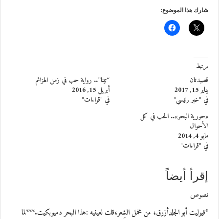
شارك هذا الموضوع:
مرتبط
قصيدتان
“تينا”.. رواية حب في زمن الهزائم
يناير 15, 2017
أبريل 15, 2016
في "خبر رئيسي"
في "قراءات"
«حورية البحر».. الحب في كل
الأحوال
مايو 4, 2014
في "قراءات"
إقرأ أيضاً
نصوص
*فيوليت أبو الجلدأزرق، من مخمل الشِعر،قلت لعينيه :هذا البحر دميوبكيت.***لما