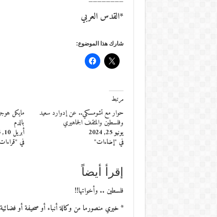
*القدس العربي
شارك هذا الموضوع:
مرتبط
حوار مع تشومسكي.. عن إدوارد سعيد
مايكل هوجز
وفلسطين والمثقف الجماهيري
بالدم
يونيو 25, 2024
أبريل 10, 2015
في "إضاءات"
في "قراءات
إقرأ أيضاً
فلسطين .. وأخواتها!!
* خيري منصورما من وكالة أنباء أو صحيفة أو فضائي