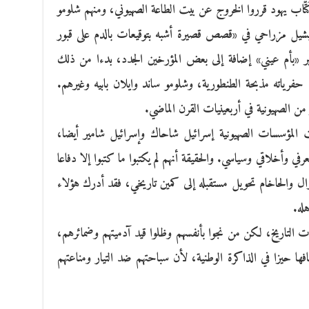
تّاب يهود قرروا الخروج عن بيت الطاعة الصهيوني، ومنهم شلومو
شيل مزراحي في «قصص قصيرة أشبه بتوقيعات بالدم على قبور
شهير «بأم عيني» إضافة إلى بعض المؤرخين الجدد، بدءا من ذلك
ياته مذبحة الطنطورية، وشلومو ساند وايلان بابيه وغيرهم.
ر من الصهيونية في أربعينيات القرن الماضي.
المؤسسات الصهيونية إسرائيل شاحاك وإسرائيل شامير أيضا،
ي وأخلاقي وسياسي. والحقيقة أنهم لم يكتبوا ما كتبوا إلا دفاعا
ل والحاخام تحويل مستقبله إلى كمين تاريخي، فقد أدرك هؤلاء
له.
تاريخ، لكن من نجوا بأنفسهم وظلوا قيد آدميتهم وضمائرهم،
فها حيزا في الذاكرة الوطنية، لأن سباحتهم ضد التيار ومناعتهم