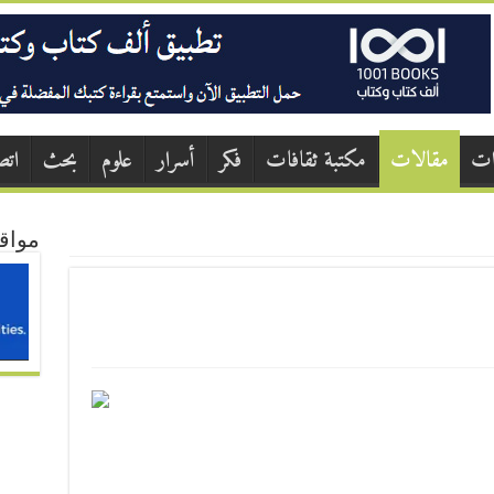
ات
مقالات
مكتبة ثقافات
فكر
أسرار
علوم
بحث
اتص
مواق