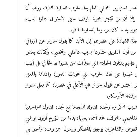
سر اختبارين لمثقفي العالم بعد الحرب العالمية الثانية، ورغم أن
إلا أن من تشبثوا بجمرة الموقف حتى الاحتراق حملوا العبء
عبروا به ما كان مرسوما بالخطوط الحمر.
صة الشهادة على عصرهم إلى الأبد كما يقول سارتر عن الروائي
ر من أول الطريق متذرعا بسبب عاطفي وشخصي، وكذلك بعض
م «إنهم يقتلون الجياد» التي صدّقت من نصبوا لها فخا في تل أبيب
 شهدوا على تلك الحرب التي عولمت الصورة والثقافة بالمعنى
 من اعتذر عن قبول جوائز هي الأعلى في عصرنا، كما فعل سارتر
 برفضه الأوسكار.
بسبب استمراره وتجدد فصوله انسجاما مع تجدد فصول التراجيديا
مفاهيمي سنتوقف عند أسماء بعينها، بدءا من المؤرخ أرنولد توينبي
 ريتسوس والشاعرين يوجين يفتشنكو ورسول حمزاتوف، وأخيرا بل