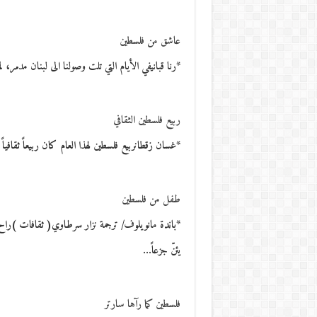
عاشق من فلسطين
*رنا قبانيفي الأيام التي تلت وصولنا الى لبنان مدمر،
ربيع فلسطين الثقافي
*غسان زقطانربيع فلسطين لهذا العام كان ربيعاً ثقافياً
طفل من فلسطين
*باندة مانويلوف/ ترجمة نزار سرطاوي( ثقافات )راح 
يئنّ جزعاً…
فلسطين كما رآها سارتر