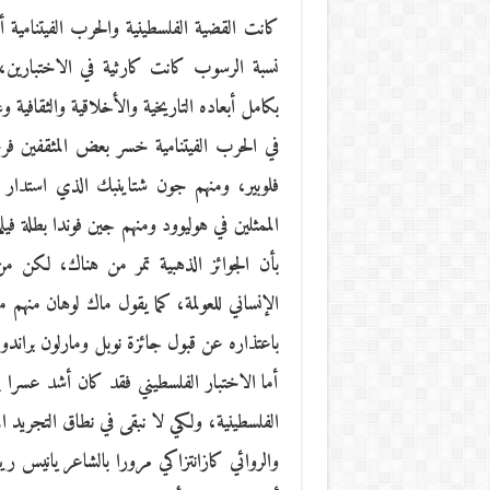
كانت القضية الفلسطينية والحرب الفيتنامية أع
نسبة الرسوب كانت كارثية في الاختبارين، 
بكامل أبعاده التاريخية والأخلاقية والثقافية و
في الحرب الفيتنامية خسر بعض المثقفين فر
فلوبير، ومنهم جون شتاينبك الذي استدا
الممثلين في هوليوود ومنهم جين فوندا بطلة فيل
بأن الجوائز الذهبية تمر من هناك، لكن من
الإنساني للعولمة، كما يقول ماك لوهان منهم
باعتذاره عن قبول جائزة نوبل ومارلون براندو
أما الاختبار الفلسطيني فقد كان أشد عسرا 
الفلسطينية، ولكي لا نبقى في نطاق التجريد ال
والروائي كازانتزاكي مرورا بالشاعر يانيس