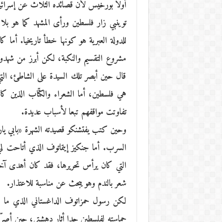
أولا بورخيس لأن قصائده الثلاث عن إسرائيل
توينبي زار فلسطين ورأى المشهد كما هو ب
للدولة العبرية هو كونها خطأ تاريخيا. أما ك
مشروع التقسيم والنكبة، لكن أبرز من شهدو
قال حين أبصر تلك السيدة على الشاطئ، التي 
هي فلسطين، أما الشعراء والكتّاب الذين كا
تفاوتت مواقفهم تبعا لأسباب عديدة.
وحين كتب يفتشنكو قصيدته الشهرة «بابي يار
السرب. أما جنكيز إيتماتوف الذي أتاحت لي 
التي كان يرأس تحريرها، فقد كان أهدى آخ
شعر بالندم وهو يبحث عن مناسبة للاعتذار.
لكن رسول حمزاتوف الداغستاني الذي ما ا
حماسته لفلسطين حدا أثار دهشتي، حين أصرّ 