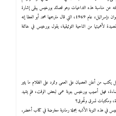
ته عن مناسبة هذه التداعيات وهو قصائد بورخيس يبقى إشارة
تعجّب تتكرر إلى ما لا نهاية، ففي قصيدة بعنوان «إسرائيل» عام 1969، التي قال مترجمها محمد أبو العطا إنه
قصيدة لأهميتها من الناحية التوثيقية، يقول بورخيس في خاتمة
ئيل يكتب من أعلن العصيان على العمى وتمرد على الظلام ما يثير
مضاءة، فهل أصيب بورخيس بنوبة عمى لبعض الوقت، فلم يشهد
راة، ومكتبات تسرق وتُحرق؟
ورخيس في هذه النوبة الأشبه بجملة رمادية معترضة في كتاب أخضر.