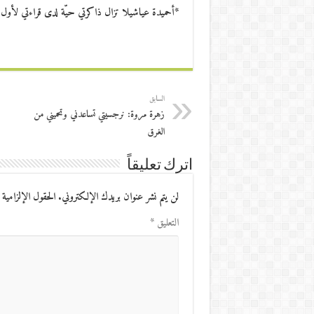
*أحميدة عياشيلا تزال ذاكرتي حيّة لدى قراءتي لأو
السابق
زهرة مروة: نرجسيتي تساعدني وتحميني من
الغرق
اترك تعليقاً
لن يتم نشر عنوان بريدك الإلكتروني.
الحقول الإلزامية 
التعليق
*