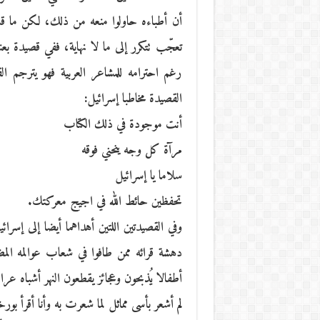
أن أطباءه حاولوا منعه من ذلك، لكن ما قل
رغم احترامه للمشاعر العربية فهو يترجم ال
القصيدة مخاطبا إسرائيل:
أنت موجودة في ذلك الكتاب
مرآة كل وجه ينحني فوقه
سلاما يا إسرائيل
تحفظين حائط الله في اجيج معركتك.
وفي القصيدتين اللتين أهداهما أيضا إلى إسرا
دهشة قرائه ممن طافوا في شعاب عوالمه ال
أطفالا يُذبحون وعجائز يقطعون النهر أشباه ع
لم أشعر بأسى مماثل لما شعرت به وأنا أقرأ ب