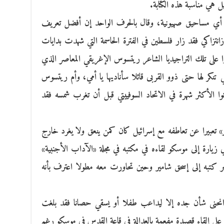
 هي مناسبة هذه الكتابة.
لا أي مساحيق صهيونية، وقال بالحرف الواحد إن أفضل تعريف
ازانتزاكي فقد زار فلسطين في الفترة الحاسمة التي شهدت بدايات
ا على تلك التراجيديا الشاعر ريتسوس الإغريقي المعاصر الذي
تنكر لها حتى ذوو القربى قائلا سأناديها يا أمي، وأم ريتسوس
نوا الأكثر شهرة في الاتحاد السوفييتي قبل أن تغرب شمسه فقد
» تعبيرا عن تعاطفه مع إسرائيل كان كمن ينعق ولا يغرد خارج
زيارة إلى موسكو لقاءه في مكتبه في مجلة «الآداب الأجنبية»
ر كتبه إلى إسحق شامير وحين تحاورت معه مطولا اعترف بأنه
نحنى شأن جده إلا ليداعب طفلا أو يسقي حصانا فقد بلغت
على إلقاء قصيدة مفعمة بالعدالة في قاعة القدس في موسكو رغم