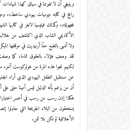
وينبغي أن لا تفوتنا في سياق كهذا شهادات كُ
رايخ في كتابه «يوميات يهودي ساخط»، ومي
مجهولة»، وكذلك فيليسيا لانغر في كتابها ال
الأكاديمي الشاب الذي اكتشف من خلال حفر
ولا أنسى بالطبع حنّا آرنيديت في موقفها المبك
لقد وصف هؤلاء بالعقوق تماما، كما وصفت 
لكنهم نجوا هذه المرة من هولوكوست آخر، معرف
عن مستقبل الطفل اليهودي الذي أراد الجنرا
أن من يزعم بأنه الدليل ليس أمينا حتى على أه
هكذا إذن رسب من رسب في أعسر اختبارات ال
يستحقون من البلاد الجريحة التي حاولوا إنصا
الأخلاقية لم تكن بلا ثمن.
________