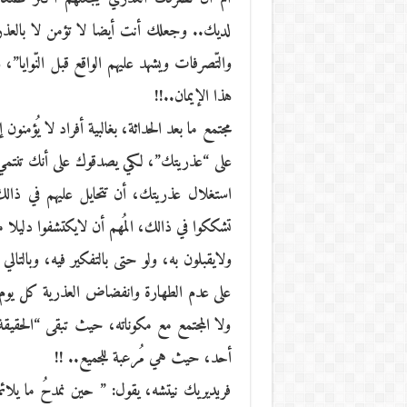
لديك.. وجعلك أنت أيضا لا تؤمن لا بالعذرية و
والتّصرفات ويشهد عليهم الواقع قبل النّوايا”
هذا الإيمان..!!
مجتمع ما بعد الحداثة، بغالبية أفراد لا يُؤمن
على “عذريتك”، لكي يصدقوك على أنك تنتمي إلي
استغلال عذريتك، أن تتحايل عليهم في ذال
تشككوا في ذالك، المُهم أن لايكتشفوا دليلا ما
ولايقبلون به، ولو حتى بالتفكير فيه، وبالتالي
على عدم الطهارة وانفضاض العذرية كل يوم و
ولا المجتمع مع مكوناته، حيث تبقى “الحقيقة
أحد، حيث هي مُرعبة للجميع.. !!
فريديريك نيتشه، يقول: ” حين نمدحُ ما يلائم