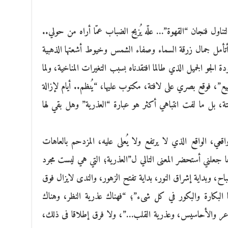
لتناول فنجان “القهوة”… علّه يُزيح الضباب عمّا أراه من حولي..
ا أتأمل جمال زرقة السماء وصفاء الشمس وخيوط أشعتها الذهبية
ة الجو الجميل الذي طالما افتقدناه بسبب التغيرات المناخية، ولما
ع”، فوقع بصري على لافتة، مكتوب عليها، “يُنظم.. أيام لإزالة
تة، بل ما لفت انتباهي أكثر هو عبارة “العذرية” وهل بقي لها
قعي، الواقع الذي لا يرتفع ولا يُعلى عليه، المزدحم بالعاهات
ما جعلني أستحضر المعنى التالي ل”العذرية؛ التي هي ليست مجرد
ح، وبداية إشراق النور، بداية تفتح الزهور، والندى لايزال فوق
 البكارة والبكور في كل شىء”؛ “فهناك عذرية النظر، وهناك
شاعر والأحاسيس، وعذرية القلب…”، ولا فرق إطلاقا فى ذلك،