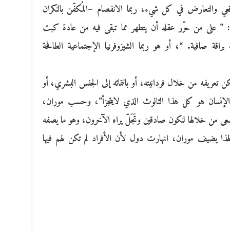
قعي والتعارض في كل شيء، ربما الانفصام –المُكفّن بالنكران
: ” على من حرّر عقله أن يتطهر مما تبقى فيه من عادة كبت
براقة صافية. “، أو هو ربما الشيزوفرنيا الإجتماعية الطافحة
ن تعريفه من خلال فردانيته، أو بانتمائه إلى الجنس البشري، أو
الإنسان هو كل هذا الثالوث الذي لايتجزأ”، وحسب موران،
من خلالها لنكون صادقين وتَجَلّ يراه الآخرون، وهو ما يصفه
، لهذا يضيف موران، انهارت دول لأن الأفراد لم تكن لهم فيها