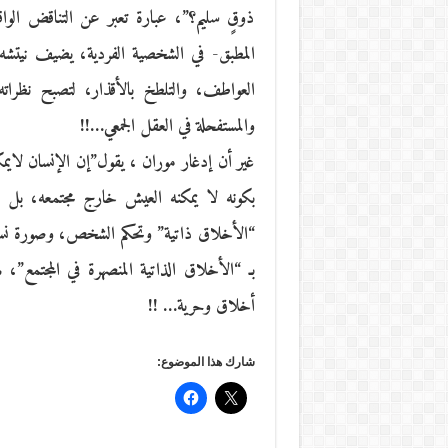
ذوقٍ سليم؟”، عبارة تعبر عن التناقض الوا
المطبق- في الشخصية الفردية، يضيف نيتشه
العواطف، والتلطخ بالأقذار، لتصبح نظراته 
والمستفحلة في العقل الجمعي…!!
غير أن إدغار موران ، يقول”إن الإنسان لايمك
بكونه لا يمكنه العيش خارج مجتمعه، بل 
“الأخلاق ذاتية” وتحكم الشخص، وصورة نسعى 
بـ “الأخلاق الذاتية المنصهرة في المجتمع”
أخلاق وحرية… !!
شارك هذا الموضوع: