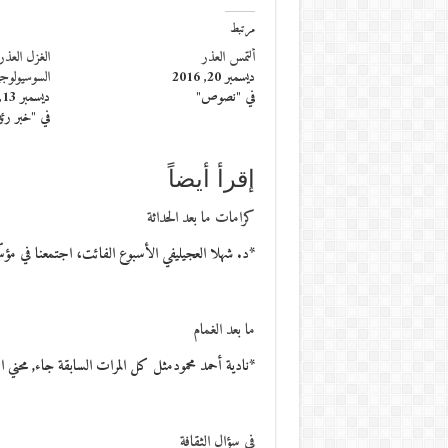
مرتبط
ألتمس العذر
الغزل العذ
ديسمبر 20, 2016
السوسيولوجي
في "نصوص"
ديسمبر 13, 2016
في "خبر رئ
إقرأ أيضاً
كرامات ما بعد الحداثة
*د. شهلا العجيليفي الأسبوع الفائت، اجتمعنا في مؤس
ما بعد الغمام
*نادية أحمد محمودمثل كل المرات السابقة جاء, محني
في سؤال الثقافة