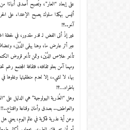
على إبعاد “العار”، وتُصبح أصدق أنباءًا 
أليس بهكذا سلوك يصبح الإعتداء على الحر
آخر..؟!
غير إذْ أتى الفض لـ قدر مقدور، في لحظة اغت
عبر أثر عارض ما، وهنا يبقى الدَّيْن، وتنض
تأخر خلاص الدَّيْن، وثمن تأخر قروض الكتم
ومهما آمن بعلو ثقافته، فثقافة المجتمع رغم ت
بها، لا لشيء، إلا لعدم منطقيتها وغلوها في
باطراد…؟!
وهل “العُذرية البيولوجية” هي الدليل على “ا
والعواطف.. بصدق وأمان وقناعة واقتناع..!!
وعن أية عذرية فكرية في عالم اليوم، يعني 
أم أن تصرفك العذري يجعلهم أكثر طمعا