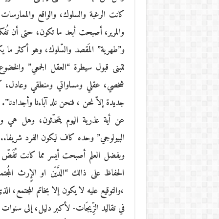
كانت الرغبة والسلوك، والواقع والممارسات و
والمرير، أصبحت أبعد ما تكون، حتى أن تُفكر 
و”طهرية” المَقصد والسّلوك، وهو أكثر ما يكو
تتبنى قبول سيطرة “العقل الجمعي” والخض
شخصي، عقلي ومساواتي ومنطقي وعادل، كما
جديدة إلاّ نحن ، فنحن نلد آباءنا وأجدادنا”.
عن أية عذرية اليوم يتحدّثون، وهل هي
البيولوجي” وحده كاف ليكون الفرد شريفا.. عل
وبفضل العلم أصبحت أيسر مما كانت تُفَضّ أ
الحفاظ على ذالك “الدَّيْن او الإٍرث الم
،والتوقيع عليه لا يكون إلا بخاتم المجتمع، ا
في تقاليد الزِّيجَات- لأكبر دليل، إلى سنوات