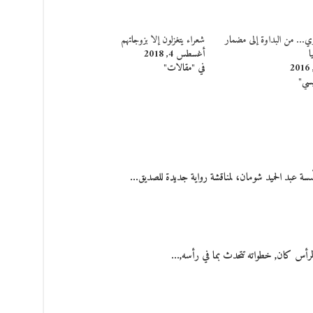
ري… من البداوة إلى مضمار
شعراء يتغزلون إلا بزوجاتهم
ا
أغسطس 4, 2018
في "مقالات"
يسي"
ّسة عبد الحميد شومان، لمناقشة رواية جديدة للصديق…
 الرأس كان, خطواته تتحدث بما في رأسه,…