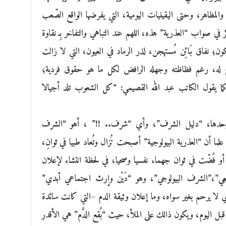
المظاهر، وحتى اليقينيات اليومية، التي يفرضها الواقع الصّعب
في صواب “العذرية” هذه، اللهم عند التباهي والتفاخر بِـ نقاوة
ن؛ نفاق بَائِن مُستهجن، لذر الرماد في العيون، التي لا زالت
وع له، رغم فظاظته وجهله الرافض لكل ما هو حقوق فردية؛
 يقول الكاتب عبد الله القصيمي: “كل الشعوب تلد أجيالا
 وحدها، “دليل الشرف”، وأي “شرف.. !!” ، أهو “الشرف
ما أن “العذرية البيولوجية” أصبحت تُزال وتُعاد طبيا في ثوانِ،
و فُضّت في ثوان جهماء نفسيا وصحيا، في لحظة انتشاء لإعلان
ُجتمعي”،”الشرف البيولوجي”، وهو “دَيْن وإرث اجتماعي أبدي”
لذي لا يرحم بغير سواه، وما إعلان وثيقة الدم –التي كانت سائدة
 قبل اليوم، ويكون ذالك على الملأ، حيث “بُقع الدَّم” هي الأقدر