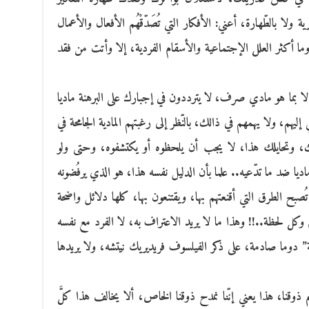
لا بالطّهارة، أعني: الأفكار التي تُصَدّقْهُم الأفعال والأعمال
، وما أكثر العلل الإجتماعية والأسقام الفردية، إلا وأتت من فقد
ون إلا بما هو مادي صرف، لا يترددون في إجبارك على البرهنة ماديا
هم، ولا يهمهم في ذالك، بالنّظر إلى رغبتهم المادية الجامحة في
ك، وتحايلك هذا، لا يجب أن يلحظوه أو يكتشفوه، وحتى ولو
ديا ضد ما تدّعيه.. علما بأن الدليل نفسه هذا، هو الذي يرفُضونه
 تُصبح الطرق التي أقنعتهم بها، ويقتنعون بها، كلها دلائل واضحة
كل لحظة..!! وهذا ما لا يريد الاعتراف به، لا الفرد مع نفسه
” دوما صادمة، على ذكر الفيلسوف فريديريك نيتشه، ولا يريدها
 ذوقنا، هذا يعني إنّنا نمدح ذوقنا الخاص، ألا يخالف هذا كلَّ