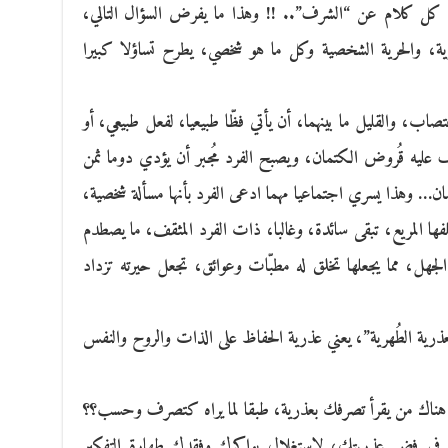
من كل كلام عن “الشرف”.. !! وهذا ما يفرض السؤال التالي،
ية، والحرية الشخصية وكل ما هو شخصي، يطرح تساؤلا كبيرا
صاب، والقليل ما بينهما، أن يأتي فظّا طبيعيا، لفعل طبيعي، أو
اف عليه قُروض الكتمان، ويصبح الفرد مُجبر أن يؤدي دوما ثمن
ان… وهذا يسري اجتماعيا مهما ادعى الفرد بأنها مسألة شخصية،
خلفها المريع، تبقى سائدة، وغالبا، ذات الفرد المثقف، ما يصطدم
 الجهل، مما يجعلها تخلق له مطبّات وعوائق، تجعل حيرته تزداد
لعذرية الطُهرية”، يعني عذرية الحفاظ على الذات والروح والنفس
هل هناك من يقرأ تصرفك بعذرية، طبقا لما يراه كتصرف وحسب؟؟
 في فض عذريتك، لاستغلال بواكرك وفقدك طهارة التفكير