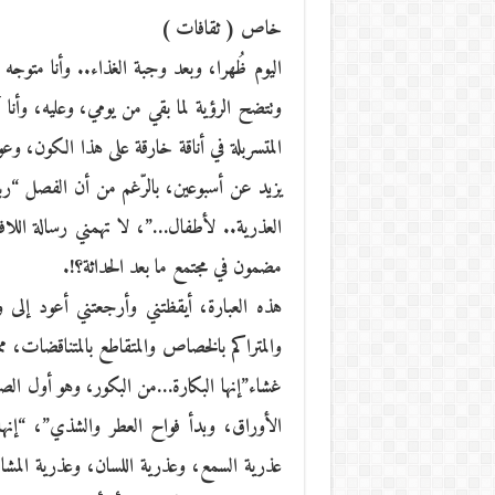
خاص ( ثقافات )
اليوم ظُهرا، وبعد وجبة الغذاء.. وأنا متوجه 
وتتضح الرؤية لما بقي من يومي، وعليه، وأن
المتسربلة في أناقة خارقة على هذا الكون، وعود
يزيد عن أسبوعين، بالرّغم من أن الفصل “ربي
العذرية.. لأطفال…”، لا تهمني رسالة اللاف
مضمون في مجتمع ما بعد الحداثة؟!.
هذه العبارة، أيقظتني وأرجعتني أعود إلى وا
والمتراكم بالخصاص والمتقاطع بالمتناقضات، م
غشاء”إنها البكارة…من البكور، وهو أول الصبا
الأوراق، وبدأ فواح العطر والشذي”، “إنها
عذرية السمع، وعذرية اللسان، وعذرية الم