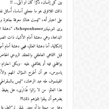
بين كل إنسان، ذكرا كان أو أنثى… !!
ذالك اللافرق هو ما جعلني أساسا، أُسائل ن
يرى شوبنهاورer
البداهة، وهي دهشة أمام الأشياء ذات الصبغ
إشكالية. أما دهشة العالم، فهي دهشة أمام أمو
قبل التماهي العاطفي والمعتقد الروحي الخا
يوافقني فيه أو يخالفني عليه –وبكل احترام
ياسبرس، هو أن أطرح السؤال المهم والأ
الفيلسوف طه عبد الرحمان، “ليس بـالسقراط
هذا العالم- من لا زالوا عُذارَى، هل يغيظ ا
يضرهم أن يبقوا بتميزهم ذلك؟!
وهل من مهمة ما أو معنى يتبقى لـ “العذرية 