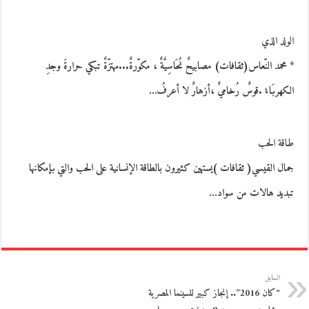
الولد الذي
* محمد النّعاس(ثقافات) مصابيحٌ نُحَاسِيَّةٌ ، مكوّرةٌ...مهتزّةٌ تبكي حرارةَ وجدِ
الكهربَاءْ .قوسٌ رُخاميٌ ،أزهارٌ لا أعرفُ…
طاقة الحب
جمال القيسي( ثقافات )يستهين كثيرون بالطاقة الإنسانية على الحب والتي بإمكانها
تبديد هالات من سواد…
السابق
“كان 2016”.. إنجاز كبير للسينما المصرية