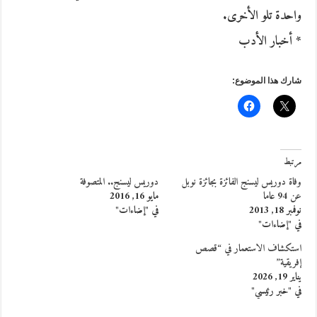
واحدة تلو الأخرى‮.‬
* أخبار الأدب
شارك هذا الموضوع:
مرتبط
وفاة دوريس ليسنج الفائزة بجائزة نوبل
دوريس ليسنج.. المتصوفة
عن 94 عاما
مايو 16, 2016
نوفمبر 18, 2013
في "إضاءات"
في "إضاءات"
استكشاف الاستعمار في “قصص
إفريقية”
يناير 19, 2026
في "خبر رئيسي"