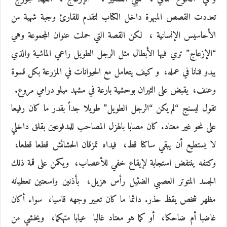
‬تعددت القصص المبهرة داخل الكتاب لتقدم للقارئ وجبة شهية من
الأحاسيس الإنسانية‮ ‬، ‮ ‬لكن القصة التي حملت عنوان المجموعة وهي‮
“‬الإزعاج‮” ‬تري فيها الأبطال مثل الرجل الطويل راعي الماشية والذي‮
‬يبدو فنانا في عمله، ‮ ‬و كيف‮ ‬يتعامل مع الحيوانات في المزرعة بكل قسوة
وعنف، ‮ ‬يقبض على الثيران بوحشية بارعة في مشهد ميلو درامي مروع‮.‬
تقول ليسنج‮ “‬لم‮ ‬يكن‮ “‬الرجل الطويل‮” ‬طويلا جداً بقدر ما كان رفيعا
على نحو‮ ‬غير معتاد‮. ‬كان مصابا بالهزل المصاحب للمدفوعين بقلق داخلي
لا‮ ‬يستطيع أن‮ ‬يبقي ساكنا قط، ‮ ‬فيداه تمزقان الحشائش قطعا قطعا، ‮
‬وكتفه‮ ‬ينتفض استجابة لإيقاع خفي للأعصاب، ‮ ‬ويكمن على قمة ذلك
الجسد المتوتر العصبي الضئيل رأس هزيل، ‮ ‬بأذنين واسعتين تعطيانه
مظهر شخص‮ ‬يقظ حذر‮. ‬دائما ما كان تعبير وجهه قاسيا، ‮ ‬سواء أكان‮
‬غاضبا أم ضاحكا، ‮ ‬أو كما هو معتاد‮ ‬غالبا‮ ‬ عيابا متهكما، ‮ ‬ويخشي من