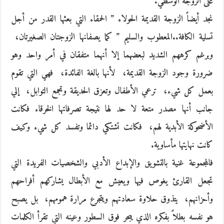
على الزوجة الوسطي‮.‬
نجد أيضاً الزوجة القديمة الحولاء‮ ” ‬الحمقاء التي بعثها القدر من أجل
تسلية الكافة‮..‬المعطوب والسليم‮ ” ‬كما‮ ‬يصفانها الزوجتان الصغيرتان، ‮
‬وبرغم كرههم الشديد لبعضهما إلا أنهما متفقان في أمر واحد وهو
ضرورة وجود الزوجة القديمة، ‮ ‬لأنها بالغة الفائدة، ‮ ‬فهي التي تقوم
بعمل كل شيء، ‮ ‬ترعي الأطفال وتعزق الحديقة وتجمع التوابل، ‮ ‬إلي
جانب أنها مصدر متعة لا حد لها نتيجة تصرفاتها الخرقاء فكانت
الأضحوكة الأبدية لهم، ‮ ‬فكانت تشتكي دائما وتفسد كل شيء‮ ‬وكيف
كانت نهايتها مأساوية‮.‬
فالمجموعة‮ ‬غنية بالتشويق والإبداع الأدبي والشخصيات الفريدة التي
تجعل القارئ‮ ‬يغوص فيها ويعيش مع الأبطال‮ ‬يشاركهم أفراحهم
وأحزانهم، ‮ ‬يتذوق حلاوة سعادتهم ويتجرع مرارة همومهم، ‮ ‬بل‮ ‬يصبح
هو نفسه بطلاً‮ ‬بفكره الذي‮ ‬يبحر فوق السطور وعينه التي تقرأ الكلمات