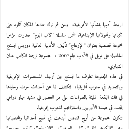
ارتبط أدبها بنشأتها الأفريقية، ‮ ‬ومن ثم ترك عندها المكان‮ ‬آثاره على
كتاباتها وتحولاتها الإبداعية‮. ‬ضمن سلسلة‮ “‬كتاب اليوم‮” ‬صدرت مؤخرا
مجموعة قصصية بعنوان‮ “‬الإزعاج‮” ‬تأليف الأديبة العالمية دوريس ليسنج
الحاصلة على نوبل في الأدب عام‮ ‬2007، ‮ ‬المجموعة ترجمة الكاتب عنان
الشهاوي‮.‬
في هذه المجموعة تطوف بنا ليسنج بين أرجاء المستعمرات الإفريقية
وبالتحديد في جنوب أفريقيا، ‮ ‬لتكشف لنا عن أحداث جرت رحاياها
في تلك البقعة المليئة بالصراعات على مر العصور في مشهد ميلو درامي‮
‬يتجسد في هيمنة الأوربيين واستنزافهم لشعوب إفريقيا‮.‬
تتكون المجموعة من أربع قصص أبدعت في نسج أحداثها وشخصياتها
وهي‮ “‬الكوخ الثاني‮”‬، ‮”‬تمبي الصغير‮”‬، ‮ “‬الإزعاج‮”‬، ‮”‬الفهد جورج‮”