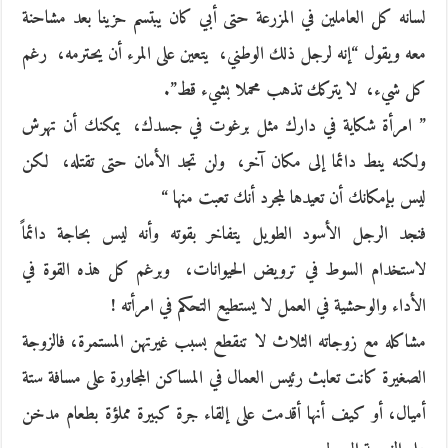
لسانه كل العاملين في المزرعة حتى أبي كان‮ ‬يبتسم حزينا بعد مشاحنة
معه ويقول‮ “‬إنه لرجل‮ ‬ذلك الوطني، ‮ ‬يتعين على المرء أن‮ ‬يحترمه، ‮ ‬رغم
كل شيء، ‮ ‬لا‮ ‬يتركك تذهب محملا بشيء قط‮”.‬
‮” ‬امرأة شكاية في دارك مثل برغوت في جسدك، ‮ ‬يمكنك أن تهرش
ولكنه‮ ‬ينط دائما إلى مكان آخر، ‮ ‬ولن تجد الأمان حتى تقتله، ‮ ‬لكن
ليس بإمكانك أن تعيدها لمجرد أنك تعبت منها‮ “‬
فنجد الرجل الأسود الطويل‮ ‬يتفاخر بقوته وأنه ليس بحاجة دائماً‮
‬لاستخدام السوط في ترويض الحيوانات، ‮ ‬وبرغم كل هذه القوة في
الأداء والوحشية في العمل لا‮ ‬يستطيع التحكم في امرأته‮ !‬
مشاكله مع زوجاته الثلاث لا تنقطع بسبب‮ ‬غيرتهن المستمرة، فالزوجة
الصغيرة كانت تعابث رئيس العمال في‮ ‬المساكن المجاورة على مسافة ستة
أميال، أو كيف أنها أقدمت على إلقاء جرة كبيرة مملؤة بطعام مدخن