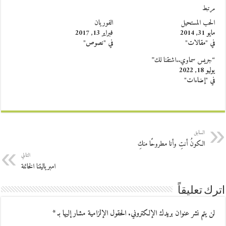
مرتبط
الحب المستحيل
الفوريان
مايو 31, 2014
فبراير 13, 2017
في "مقالات"
في "نصوص"
“جريس سماوي..اشتقنا لك”
يوليو 18, 2022
في "إضاءات"
السابق
الكونُ أنتِ وأنا مطروحًا منكِ
التالي
امبرياليتنا الخائنة
اترك تعليقاً
لن يتم نشر عنوان بريدك الإلكتروني.
الحقول الإلزامية مشار إليها بـ
*