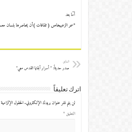
أمّا بعد
*سمر الزعبيخاص ( ثقافات )أن يحاصرها بلسان معسو
السابق
صدر حديثاً: ” أسرار أبقتها القدس معي”
اترك تعليقاً
لن يتم نشر عنوان بريدك الإلكتروني.
الحقول الإلزامية 
التعليق
*