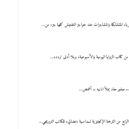
اء المتشابكة والمشاجرات عند حواجز التفتيش كلها جزء من…
ن كتاب الزوايا اليومية والأسبوعية، وبلا أدنى تردد،…
.. صفير حاد يملأ اذنيه .. أغمض…
رابع من الترجمة الإنجليزية لسداسية «نضالي» للكاتب النرويجي…