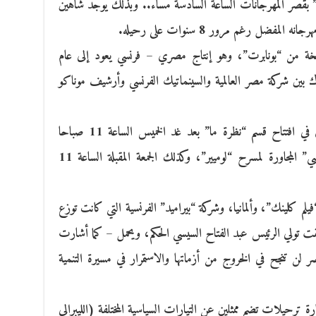
ايو) بقاعة “بونويل” بقصر المهرجانات الساعة السادسة مساء.. وبذلك يوجد شاهين
سخة من “بونابرت”، وهو إنتاج مصري – فرنسي يعود إلى عام
يقة، عمل مشترك بين شركة مصر العالمية والسينماتيك الفرنسي وأرشيف موناكو
أما “اشتباك”، للمخرج محمد دياب، فيُعرض في افتتاح قسم “نظرة ما” بعد غد الخميس الساعة 11 صباحا
والساعة الثامنة إلا الربع مساء بقاعة “ديبوسي” المجاورة لمسرح “لوميير”، وكذلك الجمعة المقبلة الساعة 11
يلم كلينك”، وألمانيا، وشركة “بيراميد” الفرنسية التي كانت توزع
قت تولي الرئيس عبد الفتاح السيسي الحكم، ويحمل – كما أشارت
 لن تنجح في الخروج من أزماتها والاستمرار في مسيرة التنمية
ترحيلات تضم ممثلين عن التيارات السياسية المختلفة (الليبرالي