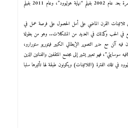
أحد، حيث يفتتح المهرجان الكبير لثالث مرة بعد عام 2002 بفيلم “نهاية هوليوود”، وعام 2011 بفيلم
 ثلاثينات القرن الماضي على أمل الحصول على فرصة عمل في
يقع في الحب وكذلك في العديد من المشكلات.. وهو من بطولة
فيه آلن مع مدير التصوير الإيطالي الكبير فيتوريو ستورارو،
سوسايتي”، فهو تعبير يشير إلى مجتمع المثقفين والفنانين الذين
ليوود في تلك الفترة (الثلاثينات) ويكونون طبقة لها تأثيرها سلبا