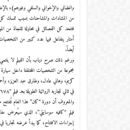
والعلماني والإخواني والسلفي وغيرهم)، بالإض
من المشادات والمشاحنات بسبب تمسك كل ف
أمتار يتفاعل فيها عدد كبير من الشخصيات،
أيضاً.
ورغم ذلك صرح دياب بأن الفيلم لا ينتمي إ
مجموعة من الشخصيات المختلفة داخل سيارة ترح
كريم، وهاني عادل، وطارق عبد العزيز، وأحم
في ثاني تجاربه الروائية الطويلة بعد فيلم “٦٧٨”، الذي تناول فيه قضية التحرش الجنسي.
والمعروف أن دورة “كان” هذا العام تُفتتح 
فيلم “كافيه سوسايتي”، الذي سيُعرض خارج 
إجراءات الافتتاح، كما يبدأ عرضه تجاريا في ف