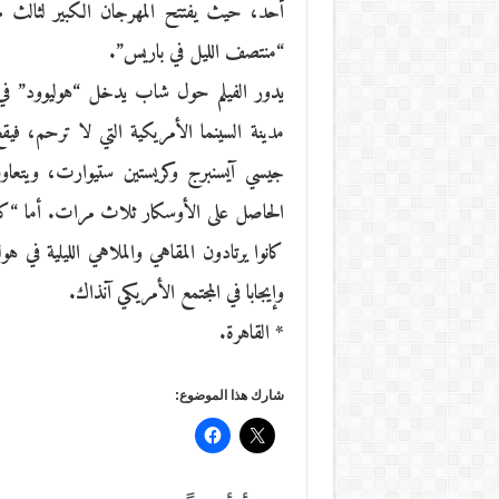
“منتصف الليل في باريس”.
يدور الفيلم حول شاب يدخل “هوليوود” في
مدينة السينما الأمريكية التي لا ترحم، ف
جيسي آيسنبرج وكريستين ستيوارت، ويتعاون 
الحاصل على الأوسكار ثلاث مرات. أما “كافيه 
كانوا يرتادون المقاهي والملاهي الليلية في هو
وإيجابا في المجتمع الأمريكي آنذاك.
* القاهرة.
شارك هذا الموضوع: