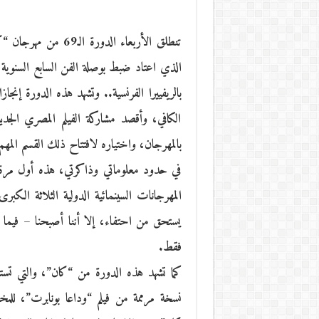
تنطلق الأربعاء الدورة
الذي اعتاد ضبط بوصلة الفن السابع السنوية، 
بالريفييرا الفرنسية.. وتشهد هذه الدورة إنجاز
الكافي، وأقصد مشاركة الفيلم المصري الجدي
بالمهرجان، واختياره لافتتاح ذلك القسم المهم الخميس
في حدود معلوماتي وذاكرتي، هذه أول مرة ي
المهرجانات السينمائية الدولية الثلاثة الك
يستحق من احتفاء، إلا أننا أصبحنا – فيما
فقط.
نسخة مرممة من فيلم “وداعا بونابرت”، لل