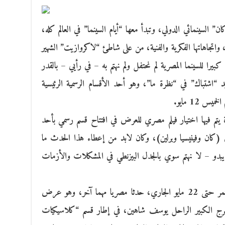
 الـ69 من مهرجان “كان” السينمائي الدولي، وتبدأ معها “أيام السينما” في العالم كله،
واتجاهاتها الفكرية والفنية، من على شاطئ “لاكروازيت” الشهير
ا كبيرا للسينما المصرية لم نحتفل ولم نهتم به – في رأيي – بالقدر
د “اشتباك” في “نظرة ما”، وهو أحد الأقسام الرسمية الرئيسية
 12 مايو.
تم فيها اختيار فيلم مصري للعرض في افتتاح قسم رسمي بأحد
برى (كان وفينيسيا وبرلين)، وكان لابد من إعطاء هذا الحدث ما
 يبدو – لا نهتم سوي بالجدل البيزنطي في المشكلات والأزمات
كما تشهد هذه الدورة من “كان”، والتي تستمر حتى 22 مايو الجاري، حدثا مصريا مهما آخر، وهو عرض
مخرج الكبير الراحل يوسف شاهين، في إطار قسم “كلاسيكيات