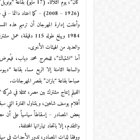
كان”، يوم الثلاثاء (17 م
(1926 – 2008) – كما اعتاد دائما – في مهرجانه المفضل رغم مرور 8 سنوات على رحيله.
وأعلنت إدارة المهرجان أن ترميم هذه الن
1984 ويبلغ طوله 115 دق
والعديد من الهيئات الأخرى.
صباحا بقاعة “بازان” بقصر المهرجانات.
الفيلم إنتاج مشترك بين مصر، ممثلة في شركة “ف
أفلام يوسف شاهين، ويتناول الفترة التي سب
بعض المصادر – إسقاطاً سياسياً على أن مصر
والتقدم، إلا باتحاد تياراتها المختلفة.
ووفقا لذات المصادر، تدور الأحداث في سيارة 