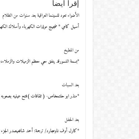
إقرأ أيضاً
الأضواء تعود للسينما العراقية بعد سنوات من الظلام
أسيل كامي * ضجيج مولدات الكهرباء وأسلاك الكهرب
من المطبخ
*بسمة النسورقد يتفق معي معظم الزميلات والزملاء، م
بعد السبات
*منذر ابو حلتمخاص- ( ثقافات )فتح عينيه بصعوبه 
بعد الحفل
*كارل أوف ناوسجارد/ ترجمة: أحمد شافعيصدر الجزء ال