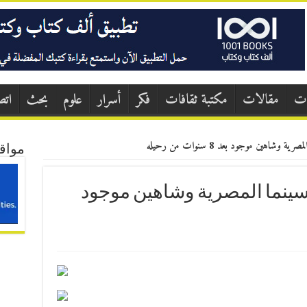
ات
مقالات
مكتبة ثقافات
فكر
أسرار
علوم
بحث
اتص
مواق
ز كبير للسينما المصرية وشاهين موجود