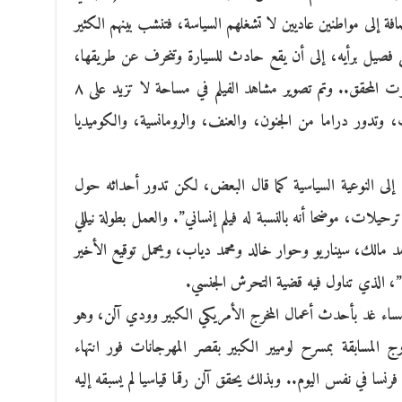
افة إلى مواطنين عاديين لا تشغلهم السياسة، فتنشب بينهم الكثير
صيل برأيه، إلى أن يقع حادث للسيارة وتنحرف عن طريقها،
فتتحد كل الفصائل في محاولة للنجاة من الموت المحقق.. وتم تصوير مشاهد الفيلم في مساحة لا تزيد على ٨
 وتدور دراما من الجنون، والعنف، والرومانسية، والكوميديا
لى النوعية السياسية كما قال البعض، لكن تدور أحداثه حول
يلات، موضحا أنه بالنسبة له فيلم إنساني”. والعمل بطولة نيللي
د مالك، سيناريو وحوار خالد ومحمد دياب، ويحمل توقيع الأخير
مساء غد بأحدث أعمال المخرج الأمريكي الكبير وودي آلن، وهو
المسابقة بمسرح لوميير الكبير بقصر المهرجانات فور انتهاء
رنسا في نفس اليوم.. وبذلك يحقق آلن رقما قياسيا لم يسبقه إليه