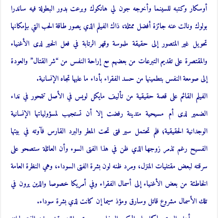
أوسكار وكتبه للسينما وأخرجه جون لي هانكوك وبرعت بدور البطولة فيه ساندرا
بولوك ونالت عنه جائزة أفضل ممثلة، ذاك الفيلم الذي يصور طاقة الحب التي بإمكانها
تحويل غير المتصور إلى حقيقة ملموسة وقهر الرتابة في فعل الخير لدى الأغنياء
والمقتصرة على تقديم التبرعات من بعضهم مع إراحة النفس من “شر القتال” والعودة
إلى صومعة النفس بتطمينها من حسد الفقراء بأداء ما عليها تجاه الإنسانية.
الفيلم القائم على قصة حقيقية من تأليف مايكل لويس في الأصل تتمحور في نداء
الضمير لدى أم مسيحية متدينة رفضت إلا أن تستجيب لمسؤولياتها الإنسانية
الوجدانية الحقيقية؛ فلم تحتمل سير فتى تحت المطر والبرد القارس فآوته في بيتها
الفسيح رغم تذمر زوجها الذي ظن في هذا الفتى السوء وأن العائلة ستصحو على
سرقته لبعض مقتنيات المنزل، ومرد ظنه لون بشرة الفتى السوداء، وهي النظرة العامة
الخاطئة من بعض الأغنياء إلى أسمال الفقراء وفي أمريكا خصوصا والذين يرون في
تلك الأسمال مشروع قاتل وسارق ومؤذ سيما إن كانت لذي بشرة سوداء.