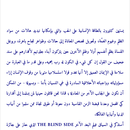
يستهين كثيرون بالطاقة الإنسانية على الحب والتي بإمكانها تبديد هالات من سواد
الظلم وغيوم الغمّة، وتحويل قصص المعاناة إلى حالات وظواهر نجاح باهرة، ويوغل
القساة بظلم أنفسهم أولا وظلم الآخرين حين يتركون أبناء جلدتهم لأقدارهم على سند
ضعيف من القول إن كل شيء في الكون له رب يحميه. وعلى قدر ما في العبارة من
سلامة في الإيمان العميق إلا أنها تغدو قولا استسلاميا متهربا من وقوف الإنسان إزاء
مسؤولياته وواجباته الأخلاقية السادرة في غي النسيان بأننا – وبسهولة – من الممكن
أن نكون على الجانب الآخر من المعادلة ؛ فماذا نحن قائلون حينها لمن يسلمنا إلى أقدارنا
كي نتحمل وحدنا قبضة الزمن القاسية دون معونة أو طوق نجاة ممن سلموا من أنياب
الدنيا وأنيابها الفاتكة.
أستذكر في السياق فيلم البعد الآخر THE BLIND SIDE الذي حاز على جائزة