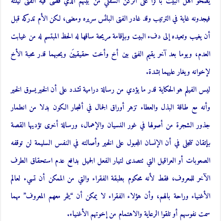
يصحو أهل البيت باكرا على الركن السفلي من بيتهم الذي قضى فيه الفتى ليلته
فيجدونه غاية في الترتيب وقد غادر الفتى البائس سريره ومضى، لكن الأم تدركه قبل
أن يغيب وتعيده إلى دفء البيت وبإقامة مريحة ساقها له الحظ المبتسم له من غيابت
العدم، ويوما بعد آخر يقيم الفتى بين أخ وأخت حقيقييَن ويحبهما قدر محبة الأخ
لإخوانه ويغار عليهما بشدة.
ليس الفيلم هو الحكاية قدر ما يؤدي من رسالة درامية تشدد على أن الخير يسوق الخير
وأنه مع طاقة البذل والعطاء تزهر أوراق الجمال في أشجار الكون بدلا من انطمار
جذور الشجرة من أصولها في غور النسيان والإهمال، ورسالة أخرى تؤديها القصة
بإتقان تتجلى في أن الإنسان المجبول على الخير وأصالته في النفس السليمة لن توقفه
الصعوبات أو العراقيل التي تتصدى لتيار الفعل الجميل بدافع عدم استحقاق الطرف
الآخر للمعروف، فقط لأنه محكوم بطبقة الفقراء والتي من الممكن أن تسيء لعالم
الأغنياء وراحة بالهم، وأن هؤلاء الفقراء لا يمكن أن “يثمر معهم المعروف” مهما
سمت نفوسهم أو تلقوا الرعاية والاهتمام من إخوتهم الأغنياء.