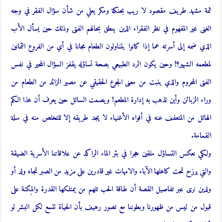
ثمة مشهد طريف مقصود لا ريب بحنكة ومكر يعلي من شأن سؤال الفقر في وجه
الغنى غير المفهوم في نظر الفقراء الذين ينطق بحالهم الفتى وذلك حين يسأل الأب
الذي ضمه إلى أسرته عما إذا كانوا يتناولون الطعام مجانا في أي من الفروع الثمانين
لمطعمه الشهير؟! وحين يكون الرد الطبيعي بصحة تساؤله يقفز السؤال المحير في نفس
الفتى المحروم والذي ينبت من معنى الجوع الحقيقي عن مصير الزائد من الطعام من
وراء الزبائن وأين تذهب به إدارة المطعم! ويصمت السائل حين يعرف أن هذا الكم
الهائل من المتعفف عنه في أفواه الأغنياء لا يجد طريقه إلا للتخلص منه في سلة
القمامة.
ولكي نعكس التساؤل ملقين حجرا في بئر الماء الراكد عن علاقاتنا الأسرية الضيقة
والتي يرزح تحت كاهلها الآباء والامهات غير قادرين على مزيد من الصبر تجاه ولد أو
ولدين نرى عبر تفاصيل القصة أن طاقة الحب تلهم من يمتلكها القدرة والمِكنة على
قبول من ليس من ظهورنا وبطوننا مع تصور رهيف بأن الحياة تتسع لكل البشر لو