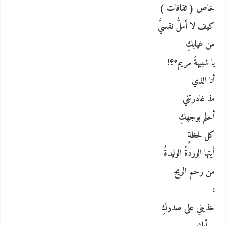
خاص ( ثقافات )
كيف لا أملُّ نفسيَّ
من غيابكِ
يا شبيهةَ مريم*؟!
أنا الذي
مذ غادرتني
أحلم بوجهكِ
كل لحظةٍ
أيتها الوردةُ الوليدةُ
من رحم الريح
:
خذيني على صدركِ