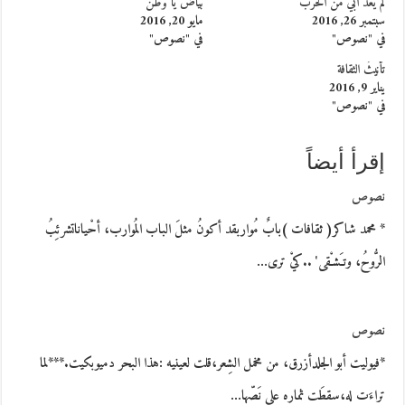
لم يعد أبي من الحرب
بياض يا وطن
سبتمبر 26, 2016
مايو 20, 2016
في "نصوص"
في "نصوص"
تأنيثُ الثقافة
يناير 9, 2016
في "نصوص"
إقرأ أيضاً
نصوص
* محمد شاكر( ثقافات )بابٌ مُواربقد أكونُ مثلَ الباب المُوارب، أحْياناتشرئِبُ
الرُّوحُ، وتـَشـْقى' ..كيْ ترى…
نصوص
*فيوليت أبو الجلدأزرق، من مخمل الشِعر،قلت لعينيه :هذا البحر دميوبكيت.***لما
تراءَت له،سقطَت ثماره على نَصّها…