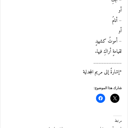
– أبكِ
أو
– أنامُ
أو
– أموتُ كشهيدٍ
لقيامةٍ أراكِ فيها.
___________
*إشارةً إلى مريم المجدلية
شارك هذا الموضوع:
مرتبط