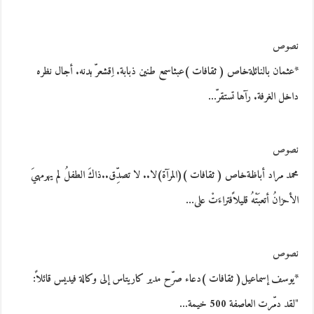
نصوص
*عثمان بالنائلةخاص ( ثقافات )عبثاسمع طنين ذبابة. اِقشعرّ بدنه. أجال نظره
داخل الغرفة. رآها تستقرّ…
نصوص
محمد مراد أباظةخاص ( ثقافات )(المرآة)لا.. لا تصدِّق..ذاكَ الطفلُ لم يهرمهيَ
الأحزانُ أتعبَتْهُ قليلاًفتراءَتْ على…
نصوص
*يوسف إسماعيل( ثقافات )دعاء صرّح مدير كاريتاس إلى وكالة فيديس قائلاً:
"لقد دمّرت العاصفة 500 خيمة…