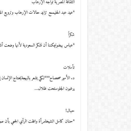
الثقافة المصرية تواجه الإرهاب
*عيد عبد الحليممع تزايد حالات الإرهاب وترويع ال
شكراً
*عباس بيضونيمكننا أن نشكر السعودية لأنها وضعت 
تأملات
د. الأمير صحصاح***لكي يشعر بالبهجةيحتاج الإ
يرغبون الجلوستحت ظلال…
حبال!
*حنان كامل الشيخامرأة وافقت الرأي الجمعي بأن ص