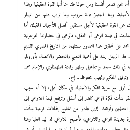
ما نحن فندمر أنفسنا ومن حولنا ظنا منا أنها القوة الحقيقية وهذا
نا الأصلية. وبعد اجتياز عدة حروب وما ترتب عليها من انهيار
ث عن القوة الحقيقية لأجل مستقبل أفضل للأجيال المقبلة. أما
د جاءت في قيمة الوعي أو العقل؛ فالوعي في حضارتنا الفرعونية
محمد على تحقيق هذا التصور مستلهما من التاريخ المصري القديم
ذا الرجل ينبه على أهمية التعليم والتحضر والاتصال بأوروبا؛
تبعه في ذلك سعيد وإسماعيل وظهر رفاعة الطهطاوي والإمام محمد
 وتوفيق الحكيم ونجيب محفوظ… إلخ.
 أولى مع حرية الفكر والاجتهاد في مكان أعلى، إلا أنه بسبب
قر بدأت فكرة الوعي تنحدر إلى أسفل وترتفع قيمة اللاوعي إلى
المتعلمين وأولئك الذين عادوا من الخليج بثقافات فرعية بدأت
جديدة للوعي واللاوعي؛ فأصبح اللاوعي له اليد العليا وهنا
ل «عامل دماغ» والمقصود هنا إنسان يشرب الحشيش أو يشم