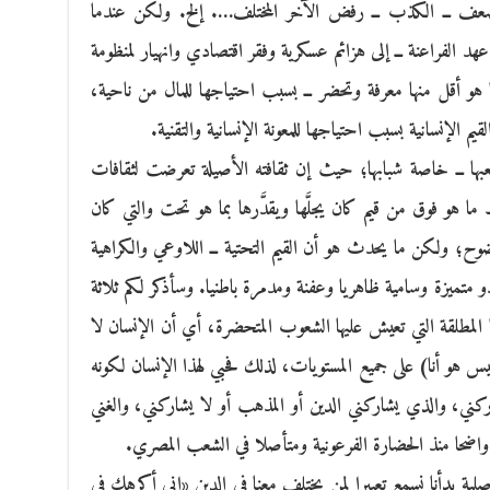
 الضعف ــ الكذب ــ رفض الآخر المختلف…. إلخ. ولكن عندما
عهد الفراعنة ــ إلى هزائم عسكرية وفقر اقتصادي وانهيار لمنظومة
هو أقل منها معرفة وتحضر ــ بسبب احتياجها للمال من ناحية،
 الإنسانية بسبب احتياجها للمعونة الإنسانية والتقنية.
بها ــ خاصة شبابها؛ حيث إن ثقافته الأصيلة تعرضت لثقافات
ا هو فوق من قيم كان يجلَّها ويقدَّرها بما هو تحت والتي كان
وضوح؛ ولكن ما يحدث هو أن القيم التحتية ــ اللاوعي والكراهية
 متميزة وسامية ظاهريا وعفنة ومدمرة باطنيا. وسأذكر لكم ثلاثة
ا المطلقة التي تعيش عليها الشعوب المتحضرة، أي أن الإنسان لا
 هو أنا) على جميع المستويات، لذلك فحبي لهذا الإنسان لكونه
ركني، والذي يشاركني الدين أو المذهب أو لا يشاركني، والغني
 واضحا منذ الحضارة الفرعونية ومتأصلا في الشعب المصري.
أصلية بدأنا نسمع تعبيرا لمن يختلف معنا في الدين «إني أكرهك في