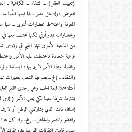
(تغييب العقل) ــ الشقاء ــ الكراهية ــ
تتعرض دولة مثل مصر ــ لها قيمها العُليا منذ 
المعرفة واختلاط بحضارات أخرى ــ منها ما 
وبحضارات تبدو أرقي لكنها تختلف معها في القيم
من الناحية الأخرى تهتز القيم في رؤوس شع
فرعية متعددة فاختلطت عليه الأمور واختلط م
يرفضها. وهذا الأمر لا يتم بهذه البساطة وال
والشقاء… إلخ ــ يصوغها الشعب بتعبيرات تبدو
أمثلة فمثلا قيمة الحب وهي إحدى القيم العلي
يشترط شرطا معينا لكي يحب الآخر (الذي ليس
إنسانا؛ ذلك الذي يشاركني الوطن أو لا يشا
والفقير والمتعلم والجاهل… إلخ. وقد كان هذا
عندما قامت الثقافات الفرعية بغزو ثقافتنا ال