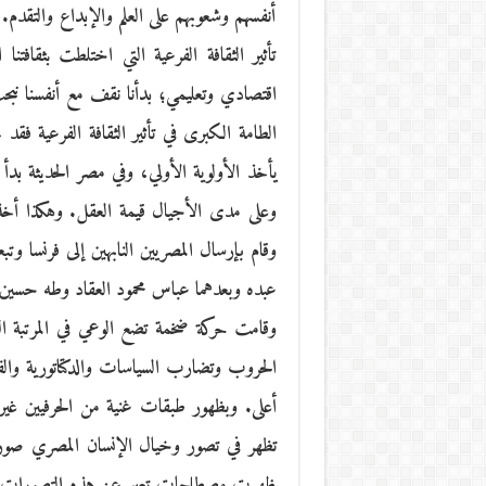
أنفسهم وشعوبهم على العلم والإبداع والتقدم. أ
تأثير الثقافة الفرعية التي اختلطت بثقافت
اقتصادي وتعليمي؛ بدأنا نقف مع أنفسنا نبح
الطامة الكبرى في تأثير الثقافة الفرعية فق
يأخذ الأولوية الأولي، وفي مصر الحديثة بدأ 
وعلى مدى الأجيال قيمة العقل. وهكذا أخذ ه
وقام بإرسال المصريين النابهين إلى فرنسا و
عبده وبعدهما عباس محمود العقاد وطه حسين
وقامت حركة ضخمة تضع الوعي في المرتبة ال
الحروب وتضارب السياسات والدكتاتورية والف
أعلى. وبظهور طبقات غنية من الحرفيين غير 
تظهر في تصور وخيال الإنسان المصري صورة 
ظهرت مصطلحات تعبر عن هذه التصورات مث