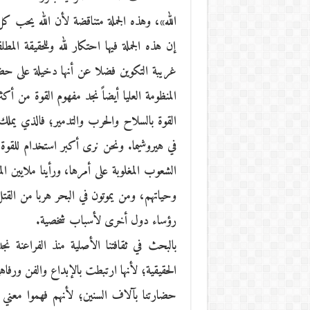
الله»، وهذه الجملة متناقضة لأن الله يحب كل
إن هذه الجملة فيها احتكار لله وللحقيقة المط
غريبة التكوين فضلا عن أنها دخيلة على حض
المنظومة العليا أيضاً نجد مفهوم القوة من أ
القوة بالسلاح والحرب والتدمير؛ فالذي يملك ا
في هيروشيما. ونحن نرى أكبر استخدام للقوة ب
الشعوب المغلوبة على أمرها، ورأينا ملايين ا
وحياتهم، ومن يموتون في البحر هربا من الق
رؤساء دول أخرى لأسباب شخصية.
بالبحث في ثقافتنا الأصلية منذ الفراعنة نجد
الحقيقية؛ لأنها ارتبطت بالإبداع والفن 
حضارتنا بآلاف السنين؛ لأنهم فهموا معني القو