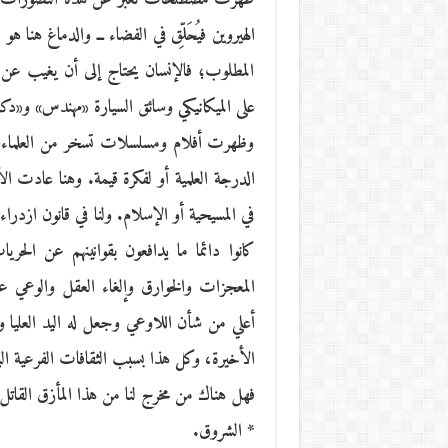
الهيروين فيُحَلِّق في الفضاء ــ والدماغ هنا 
المطلوب؛ فالإنسان يحتاج إلى أن يغيب عن 
على الميكانيكي وسائق السيارة «مهندس» و«دك
وظهرت أفلام ومسلسلات تسخر من العلماء و
الدرجة العلمية أو لفكرة قيمة. وهنا عادت الأ
في المسيحية أو الإسلام. ولنا في قانون ازدراء 
كانوا دائما ما يدافعون بقوانينهم عن الحري
المعجزات والخوارق وإلغاء العقل والوعي عند
أعلي من شأن اللاوعي وجعل له اليد العليا و
الأخيرة، وكل هذا بسبب الثقافات الفرعية الت
فهل هناك من مخرج لنا من هذا المأزق القاتل
* الشروق.