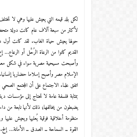
لكل بلد قيمه التي يعيش عليها وهي لا تختلف ع
لأكثر من سبعة آلاف عام كانت دولة متحضر
حولها يعيش حياة الغاب. لقد كانت أول دولة
القديم كانوا من الرعاة الرُحَّل أو الرعاع…
وأصبحت مسيحية مصرية سواء في شكل معابده
الإسلام مصر وأصبح إسلاما حضاريا إنسانيا.
اتفق علماء الاجتماع على أن المجتمع الصحي هو
بمثابة فلسفة عامة لا تحتاج إلى مؤسسات ديني
يضبطون من يخالفها؛ ذلك لأنها نابعة من د
منظومة أخلاقية فوقية يُعليها ويعيش عليها و
القوة ــ السماحة ــ الصدق ــ الأمانة… إلخ.