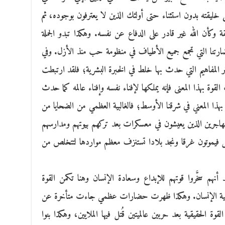
 خليقته بدون استثناء حتى أولئك الذين لا يعترفون بوجوده، ثم
لقة وكأن الله غير قادر على الدفاع عن نفسه. وهكذا تبدو الجملة
ارتنا التي تجمع جميع الأطياف في منظومة حب منذ الأزل. وفي
كثر المفاهيم التي حدث بها خلط في الخبرة البشرية؛ فلقد ارتبطت
لقوة بهذا المعنى فإنه يملكها لإفناء نفسه وإفناء عالمه كما حدث
هذا المعني في شرقنا الأوسط؛ فالغالبية العظمي من الضحايا من
لمهاجرين الذين يعيشون في معسكرات بعد تركهم بيوتهم ومدارسهم
تل فيموتون غرقا ونجد بلادا تستنزف معظم مواردها لتتخلص من
 أنهم سخَّروا قوتهم للإبداع وسعادة الإنسان وهنا تكمن القوة
ورفاهية الإنسان. وهكذا ظهرت حضارات عظمي جاءت متأخرة عن
ة الحقيقية بعد حربين عالميتين قُتل فيها الملايين، وهكذا بنوا