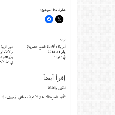
شارك هذا الموضوع:
مرتبط
أمريكا : أفلامكم تفضح عنصريتكم
دور التربية 
يناير 11, 2015
والانتماء ال
في "فنون"
يناير 20, 2023
في "مقالات
إقرأ أيضاً
المقهى والثقافة
*أمجد ناصرهناك مدن لا تعرف مقاهي الرصيف، لند