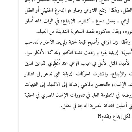
هو العقل. وهكذا ارتفع اللاوعي وصار هو الدماغ الحقيقي أو العقل
الوعي ــ يعمل دماغ ــ كشرط للإبداع، في الوقت ذاته أُطلق
تور»، ويقال «دكتور» بقصد السخرية الشديدة من العلماء.
هكذا نزل الوعي وأصبح قيمة تحتية ولم يعد الاحترام لصاحب
صولية الدينية بقوة وارتفعت نغمة التكفير ومحاكمة الأفكار سواء
الأديان المثل الأعلى في غياب الوعي عند مُنَظِّري القوانين الذين
ات والإبداع. وانتشرت الحركات الدينية التي تدعو إلى انتظار
 الإنسان؛ فالتحصن بالماضي إضافة إلى الالتجاء إلى الغيبيات
وضعه في المنظومة العليا في تصورات الإنسان المصري في الحقبة
ي أصابت الثقافة المصرية القديمة في مقتل.
 لكل إبداع وتقدم؟!