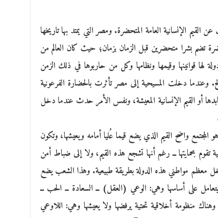
ن القيم الإنسانية العامة المتحضرة. ومصر التي يمتد بها تاريخها
ة تضم بشرا متحضرين قبل الزمان بزمان؛ حيث كان العالم من
 لها قوانينها وقيمها ونظامها وكل من حاربوها في ذلك الزمن
 إلخ. وعندما دخلت المسيحية إلى مصر تأثرت بالحضارة الفرعونية
ا أو القيم الإنسانية المعيشة، ونفس الأمر حدث عندما دخل
 المجتمع واضح القيم الذي يضع قيما عُليا أمامه ويعيشها، وتكون
ة تقوم بحمايتها ــ رغم أنها تشجع هذه القيم، ولا إلى ضباط أمن
اخل معظم مواطني هذه الدولة بطريقة طبيعية. وهذا الشعب يضع
يتعامل على أساسها وهي: الوعي (العقل) ــ السعادة ــ الحب ــ
 وهناك منظومة أخلاقية تحتية يرفضها ولا يعيشها وهي: اللاوعي