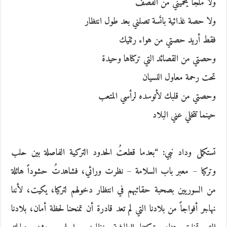
ولا ملجأ يحميني من القصف
ولا حصة‮ ‬غذائية بائسة تصلني بعد طول انتظار
فقط أريد حصتي من هواء رئتيك
وحصتي من القصائد التي تركناها وحيدة
تحت رحمة معاول النسيان
وحصتي من قلبك لأتوسده لرأسي‮ ‬المتعب
حينما تتخلي عني البلاد
تستكمل وداد نبي‮: “‬بعدما قطعتُ‮ ‬الحدود التركية الفاصلة بين حلب
وتركيا‮ – ‬معبر باب السلامة‮ – ‬نظرت ورائي،‮ ‬فشاهدتُ‮ ‬حشوداً‮ ‬هائلة
من السوريين بصحبة حقائبهم في انتظار دخولهم لتركيا،‮ ‬يكيت، لأننا
نهاجر أفواجاً‮ ‬من بلادنا التي لم تعد قادرة أن تمنحنا لحظة أمان،‮ ‬بلادنا