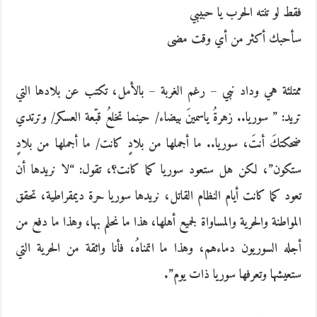
فقط لو تنته الحرب يا حبيبي
سأحبك أكثر من أي وقت مضى
ممتلئة هي وداد نبي‮ – ‬رغم الغربة‮ – ‬بالأمل،‮ ‬تكتب عن بلادها التي
تريد‮: ” ‬سوريا‮.. ‬زهرةُ‮ ‬ياسمينَ‮ ‬بيضاء‮/ ‬حينما تخلعُ‮ ‬قبّعة العسكر‮/ ‬وترتدي
ضحكتكَ‮ ‬أنتَ،‮ ‬سوريا‮.. ‬ما أجملها من بلادٍ‮ ‬كانت‮/ ‬ما أجملها من بلادٍ‮
‬ستكون‮”‬،‮ ‬لكن هل ستعود سوريا كما كانت؟،‮ ‬تقول‮: “‬لا نريدها أن
تعود كما كانت أيام النظام القاتل،‮ ‬نريدها سوريا حرة ديمقراطية،‮ ‬تحقق
المواطنة والحرية والمساواة لجميع أهلها،‮ ‬هذا ما نحلم بها،‮ ‬وهذا ما دفع من
أجله السوريون دماءهم،‮ ‬وهذا ما اتمناهُ،‮ ‬فأنا واثقة من الحرية التي
ستعيشها وتعرفها سوريا ذات يوم‮”.‬