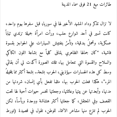
طائرات ميغ‮ ‬21‮ ‬فوق سماء المدينة‮ ‬
لا تزال تذكر وداد المشهد الأخير لها في سوريا؛ قبل سفرها بيوم واحد،‮
‬كانت تسير في أحد شوارع حلب،‮ ‬ورأت امرأة جميلة ترتدي ثياباً‮
‬عسكرية،‮ ‬وتحملُ‮ ‬بندقية،‮ ‬وتأمرُ‮ ‬بتفتيش السيارات علي الحواجز بقسوة
فاشية،‮ “‬كان جمالها الظاهري يتنافى كلياً‮ ‬مع بشاعة اللون الكاكي
والسلاح والقسوة التي تتعامل بها،‮ ‬تلك الصورة أكدت لي أن بقائي
وسط كل هذه الخسارات سيؤذيني، الحرب بشعة‮.. ‬بشعة أكثر مما يتخيلهُ‮
‬المرء‮”‬،‮ ‬هكذا فعلت الحرب بها،‮ ‬مثلما تفعل بأي إنسان،‮ ‬شردتها من
مدنها،‮ ‬وأبعدتها عن بيتها وعائلتها،‮ ‬وجعلتها تخسر حيوات أحبة لها تحت
القصف وفي المعتقل،‮ ‬كما جعلتها أكثر هشاشة ووحدة ويأساً،‮ ‬لكن
الحرب لم تنزع منها مشاعر الانتماء للوطن،‮ ‬تقول في قصيدة‮ (‬تورط