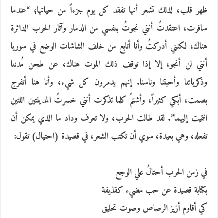
ظهر قلب،‮ ‬لذلك تشعر أنها تفقد كل يوم جزءاً‮ ‬من حياتها؛‮ “‬عندما
سافرت،‮ ‬اعتقدتُ‮ ‬أنني نجوتُ‮ ‬بنفسي من الدمار وآثار الحرب الدائرة
هناك،‮ ‬لكنني أدركتُ‮ ‬وأنا أتابع من خلف الشاشات الوضع في سوريا
أنني لن أنجو،‮ ‬إلا إذا توقف ذلك الموت هناك،‮ ‬عن طحن مُدننا
وذكرياتنا وأحبتنا وناسنا‮. ‬إنهم يدمرون كل شيء،‮ ‬وأنا هنا أتفرج
بصمت،‮ ‬أبكي كثيراً،‮ ‬وأشتمُ‮ ‬كلما تذكرت أنني خسرتُ‮ ‬المدينتين اللتين
انتميت إليهما‮”. ‬لقد طالت الحرب،‮ ‬ولا تعرف وداد ما الذي يمكن أن
تفعله،‮ ‬وهي بعيدة،‮ ‬سوي أن تكتب الشعر،‮ ‬في قصيدة‮ (‬احتيال‮) ‬تقول‮: ‬
في زمن الحرب أحتالُ‮ ‬علي الوجع
بكتابة قصيدة عن حب مضيء كقذيفة
كي أقاوم أزيز الرصاص وصوت تحليق