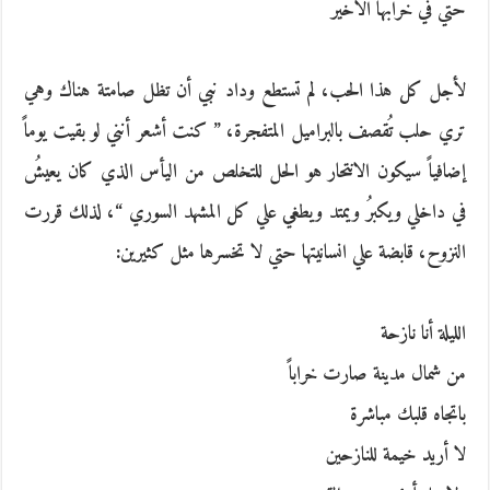
حتي في خرابها الأخير
لأجل كل هذا الحب،‮ ‬لم تستطع وداد نبي أن تظل صامتة هناك وهي
تري حلب تُقصف بالبراميل المتفجرة،‮ ” ‬كنت أشعر أنني لو بقيت يوماً‮
‬إضافياً‮ ‬سيكون الانتحار هو الحل للتخلص من اليأس الذي كان يعيشُ‮
‬في داخلي ويكبرُ‮ ‬ويمتد ويطغي علي كل المشهد السوري‮ “‬،‮ ‬لذلك قررت
النزوح،‮ ‬قابضة علي انسانيتها حتي لا تخسرها مثل كثيرين‮:‬
الليلة أنا نازحة
من شمال مدينة صارت خراباً
باتجاه قلبك مباشرة
لا أريد خيمة للنازحين