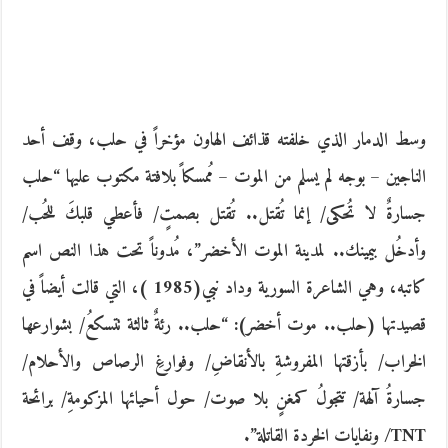
وسط الدمار الذي خلفته قذائف الهاون مؤخراً‮ ‬في حلب،‮ ‬وقف أحد
الناجين‮ – ‬بوجه لم يسلم من الموت‮ – ‬مُمسكاً‮ ‬بلافتة مكتوب عليها‮ “‬حلب
جسارةٌ‮ ‬لا تُحكى‮/ ‬إنما تُقتل‮.. ‬تُقتل بصمتٍ‮/ ‬فأعطي قلبكَ‮ ‬للحُب‮/
‬وأدخُل بيمينك‮.. ‬لمدينة الموت الأخضر‮”‬،‮ ‬مُدوناً‮ ‬تحت هذا النص اسم
كاتبه،‮ ‬وهي الشاعرة السورية وداد نبي‮ ‬1985‮(‬)،‮ ‬التي قالت أيضاً‮ ‬في
قصيدتها‮ (‬حلب‮.. ‬موت أخضر‮): “‬حلب‮.. ‬رئةٌ‮ ‬ثالثة تتسكعُ‮/ ‬بشوارعها
الخراب‮/ ‬بأزقتها المفروشةِ‮ ‬بالأنقاضِ‮/ ‬وفوارغِ‮ ‬الرصاص والأحلام‮/
‬TNT/ ونفايات الخردة القاتلة‮”.‬