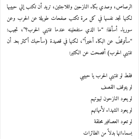
الرصاص،‮ ‬وصدي بكاء النازحين واللاجئين،‮ ‬تريد أن تكتب إلي حبيبها
لكنها تجد نفسها في كل مرة تكتب صفحات طويلة عن الحرب وعن
سوريا‮. ‬أسألها‮: “‬ما الذي ستفعلينه عندما تنتهي الحرب؟‮”‬،‮ ‬تجيب‮:
“‬سأتوقفُ‮ ‬عن البكاء أخيراً‮”‬،‮ ‬لكنها في قصيدة‮ (‬سأحبك أكثر بعد أن
تنتهي الحرب‮) ‬أفصحت عن الكثير‮:‬
فقط لو تنتهي الحرب يا حبيبي
لو يتوقف القصف
لو يعود النازحون لبيوتهم
لو يعود الشهداء لأمهاتهم
لو تعود العصافير محلقة
بسماءاتها بدلاً‮ ‬من الطائرات