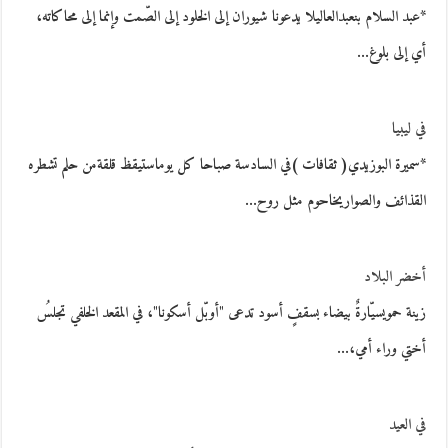
*عبد السلام بنعبدالعاليلا يدعونا شيوران إلى الخلود إلى الصّمت وإنما إلى محاكاته،
أي إلى بلوغ…
في ليبيا
*سميرة البوزيدي( ثقافات )في السادسة صباحا كل يوماستيقظ قلقةمن حلم تشطره
القذائف والصواريخاحوم مثل روح…
أخضر البلاد
زينة حمويسيّارةٌ بيضاء بسقفٍ أسود تدعى "أوبّل أسكونا"، في المقعد الخلفي تجلسُ
أختي وراء أمي،…
في العيد