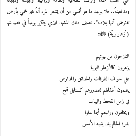
التي تخلت عنا،‮ ‬وتركتنا للطاغية ونظامه وبراميله وجيشه ودباباته
ومدفعيتهُ‮.. ‬فلا يوجد ما هو أقسي من أن يشعر المرء أنهُ‮ ‬غير محمي بأرض
تفترض أنها بلاده‮”. ‬تصف ذلك المشهد الذي يتكرر يومياً‮ ‬في قصيدتها‮
(‬أزهار بريّة‮) ‬قائلة‮:‬
النازحون من بيوتهم
يزهرون كالأزهار البرية
علي حواف الطرقات والحدائق والمدارس
يضمون أطفالهم لصدورهم كسنابل قمح
في زمن القحط واليباب
ويخلفون وراءهم أينما حلوا
نظرة الحالم بغد يشبه الأمس