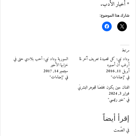
* أخبار الأدب.
شارك هذا الموضوع:
مرتبط
وداد نبي: كل قصيدة تعريف آخر لما
السورية وداد نبي: أحب بلادي حتى في
أرغب أن أصيره
خرابها الأخير
أبريل 11, 2016
سبتمبر 14, 2017
في "إضاءات"
في "إضاءات"
الفنان حين يكون مُخلصًا للجوهر البشريّ
فبراير 3, 2024
في "خبر رئيسي"
إقرأ أيضاً
في الصّمت