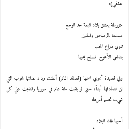
عشقي‮):‬
متورطة بعشق بلاد لئيمة حد الوجع
مسلحة بالرصاص والحنين
تلوي ذراع الحب
بضلعي الأعوج المسلح بحبها
وفي قصيدة أخري اسمها‮ (‬قصائد النانو‮) ‬أعلنت وداد عدائها للحرب التي
لن تصادقها أبداً،‮ ‬حتي لو بقيت مئة عام في سوريا وقضيت علي كل
شيء،‮ ‬تحسم أمرها‮:‬
أحبها تلك البلاد