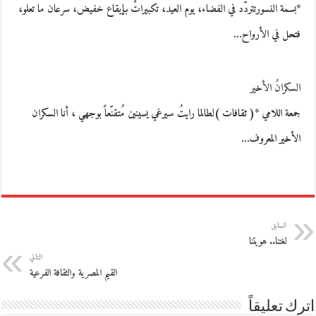
*بسمة النسورتتردّد في الفضاء، يوم العيد، تكبيراتٌ بإيقاع خفيض، سرعان ما تعلو،
فتحل في الأرواح…
السكرانُ الأخير
جمعة اللامي *( ثقافات )لطالما رايتُ سيرغي يسينين مُتقنّعاً بوجهي ، أنا السكران
الأخير المعروف…
السابق
لغتنا.. هويتنا
التالي
القيم المصرية والثقافة الفرعية
اترك تعليقاً