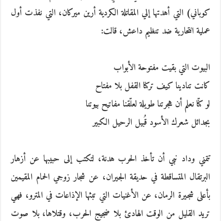
كوباني‮) ‬التي أهدتها إلي المقاتلة الكردية أرين ميركان،‮ ‬التي نفذت أول
عملية انتحارية ضد تنظيم داعش،‮ ‬قالت‮:‬
البيوت التي بقيت مفتوحة الأبواب
كانت تنادينا كيف تركنا القفل بلا مفتاح
لو كنّا نعلم أن هجرتنا طويلة لعلّقنا مفاتيح بيوتنا
بجدائل شعرك الأسود قُبيل الرحيل الكبير
تتمني وداد نبي أن تأخذ الحرب هدنة،‮ ‬لتكتب إلى حبيبها عن أزهار
البرتقال المتساقطة في حديقة الجيران،‮ ‬عن شجار زوجي الحمام المقيمين
بأعلى شجيرة الرمان،‮ ‬عن الأغنيات التي تبثها الإذاعات في المترو،‮ ‬فهي
تريد القليل من الوقت الهادئ بلا ضجيج الحرب،‮ ‬وقتلاها،‮ ‬بلا صوت