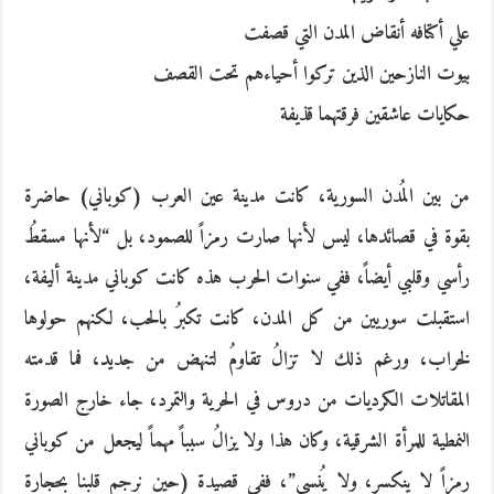
علي أكتافه أنقاض المدن التي قصفت
بيوت النازحين الذين تركوا أحياءهم تحت القصف
حكايات عاشقين فرقتهما قذيفة
من بين المُدن السورية،‮ ‬كانت مدينة عين العرب‮ (‬كوباني‮) ‬حاضرة
بقوة في قصائدها،‮ ‬ليس لأنها صارت رمزاً‮ ‬للصمود،‮ ‬بل‮ “‬لأنها مسقطُ‮
‬رأسي وقلبي أيضاً،‮ ‬ففي سنوات الحرب هذه كانت كوباني مدينة أليفة،‮
‬استقبلت سوريين من كل المدن،‮ ‬كانت تكبرُ‮ ‬بالحب، لكنهم حولوها
لخراب،‮ ‬ورغم ذلك لا تزالُ‮ ‬تقاومُ‮ ‬لتنهض من جديد،‮ ‬فما قدمته
المقاتلات الكرديات من دروس في الحرية والتمرد،‮ ‬جاء خارج الصورة
النمطية للمرأة الشرقية،‮ ‬وكان هذا ولا يزالُ‮ ‬سبباً‮ ‬مهماً‮ ‬ليجعل من كوباني
رمزاً‮ ‬لا ينكسر،‮ ‬ولا يُنسي‮”‬،‮ ‬ففي قصيدة‮ (‬حين نرجم قلبنا بحجارة