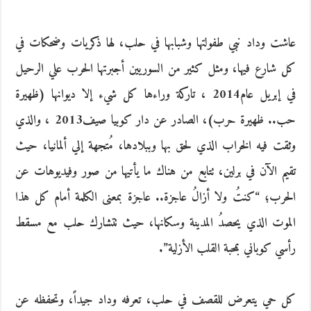
عاشت وداد نبي طفولتها وشبابها في حلب،‮ ‬لها ذكريات وضحكات في
كل شارع فيها،‮ ‬ومثل كثير من السوريين أجبرتها الحرب علي الرحيل
في إبريل عام‮ ‬2014،‮ ‬تاركة وراءها كل شيء إلا ديوانها‮ (‬ظهيرة
حب‮.. ‬ظهيرة حرب‮)‬،‮ ‬الصادر عن دار كوبيا صيف‮ ‬2013،‮ ‬والذي
وثقت فيه الخراب الذي لحق بها وببلادها،‮ ‬مُتجهة إلي ألمانيا،‮ ‬حيث
تقيم الآن في برلين،‮ ‬تتابع من هناك ما يأتيها من صور وفيديوهات عن
الحرب؛‮ “‬كنتُ‮ ‬ولا أزالُ‮ ‬عاجزة‮.. ‬عاجزة بمعنى الكلمة أمام كل هذا
الموت الذي يحصدُ‮ ‬المدينة وسكانها،‮ ‬حيث تتشارك حلب مع مسقط
رأسي كوباني بمحبة القلب الأزلية‮”.‬
كل حي يتعرض للقصف في حلب،‮ ‬تعرفه وداد جيداً،‮ ‬وتحفظه عن