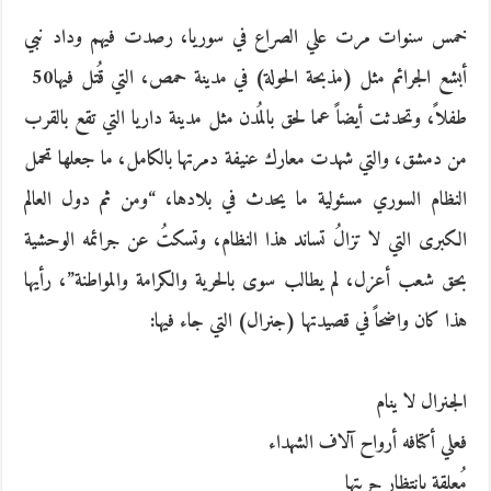
خمس سنوات مرت علي الصراع في سوريا،‮ ‬رصدت فيهم وداد نبي
أبشع الجرائم مثل‮ (‬مذبحة الحولة‮) ‬في مدينة حمص،‮ ‬التي قُتل فيها‮ ‬50‮
‬طفلاً،‮ ‬وتحدثت أيضاً‮ ‬عما لحق بالمُدن مثل مدينة داريا التي تقع بالقرب
من دمشق،‮ ‬والتي شهدت معارك عنيفة دمرتها بالكامل،‮ ‬ما جعلها تحمل
النظام السوري مسئولية ما يحدث في بلادها،‮ “‬ومن ثم دول العالم
الكبرى التي لا تزالُ‮ ‬تساند هذا النظام،‮ ‬وتسكتُ‮ ‬عن جرائمه الوحشية
بحق شعب أعزل،‮ ‬لم يطالب سوى بالحرية والكرامة والمواطنة‮”‬،‮ ‬رأيها
هذا كان واضحاً‮ ‬في قصيدتها‮ (‬جنرال‮) ‬التي جاء فيها‮:‬
الجنرال لا ينام
فعلي أكتافه أرواح آلاف الشهداء
مُعلقة بانتظار حريتها