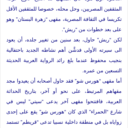
المثقفين المصريين، وحل محله، خصوصا للمثقفين الأقل
تكريسا في الثقافة المصرية، مقهى “زهرة البستان” وهو
على بعد خطوات من “ريش”.
لكن “ريش” حاول، بعد سنين من تغيير جلده، أن يعود
الى سيرته الأولى فدشَّن أهم نشاطه الجديد باحتفالية
بنجيب محفوظ عندما بلغ رائد الرواية العربية الحديثة
التسعين من عمره.
أما مقهى “هورس شو” فقد حاول أصحابه أن يعيدوا مجد
مقهاهم المرتبط، على نحو أو آخر، بتاريخ الحداثة
العربية، فافتتحوا مقهى آخر يدعى “سيتي” ليس في
شارع “الحمراء” الذي كان “هورس شو” يقع على إحدى
زواياه بل في منطقة داخلية نسبيا تدعى “قريطم” تستمد