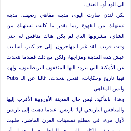
الى الود أو.. العنف.
لكن لندن صارت اليوم، مدينة مقاهي رصيف. مدينة
تستهلك من القهوة ربما بقدر ما كانت تستهلك من
الشاي، مشروبها الذي لم يكن هناك منافس له حتى
وقت قريب. لقد غير المهاجرون، إلى حد كبير، أساليب
عيش هذه المدينة ومزاجها، ولكن مع ذلك فعندما نتحدث
عن الأمكنة التي يتردد اليها المثقفون البريطانيون، ولهم
فيها تاريخ وحكايات، فنحن نتحدث، غالبا عن الـ Pubs
وليس المقاهي.
وهذا، بالتأكيد، ليس حال المدينة الأوروبية الأقرب إليها
والمنافس التاريخي لها: باريس. عندما ذهبت إلى باريس
لأول مرة، في مطلع تسعينات القرن الماضي، طلبت
من صديقي الكاتب السوري الراحل جميل حتمل أن