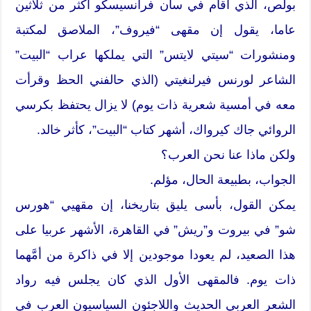
بولص، الذي أقام في سان فرانسيسكو أكثر من ثلاثين
عاما، يقول إن مقهى “فيروف”، الملاصق لمكتبة
ومنشورات “سيتي لايتس” التي يملكها عراب “البيت”
الشاعر لورنس فيرلنغيتي (الذي حالفني الحظ وقرأت
معه في أمسية شعرية ذات يوم) لا يزال يحتفظ بكرسي
الروائي جاك كيرواك، أشهر كتاب “البيت”، كأثر خالد.
ولكن ماذا عنا نحن العرب؟
الجواب، بطبيعة الحال، مؤلم.
يمكن القول، بأسى يليق بتاريخنا، إن مقهيي “هورس
شو” في بيروت و”ريش” في القاهرة، الأشهر عربيا على
هذا الصعيد، لم يعودا موجودين إلا في ذاكرة من أمَّهما
ذات يوم. فالمقهى الأول الذي كان يجلس فيه رواد
الشعر العربي الحديث واللاجئون السياسيون العرب في