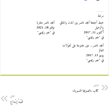
مرتبط
خبط أجنحة أمجد ناصر بين المدن والمنافي
أمجد ناصر مغتربا
والرحيل
نوفمبر 18, 2021
أكتوبر 11, 2017
في "خبر رئيسي"
في "خبر رئيسي"
أمجد ناصر… عين مفتوحة على تحوّلات
العالم
يونيو 13, 2017
في "خبر رئيسي"
السابق
كتاب «الصوفية النسوية»
التالي
قَـيْـدُ إِبْـداع