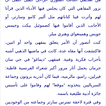
نزور المقاهي التي كان يجلس فيها الأدباء الذين قرأنا
لهم وأثرت فينا كتاباتهم مثل ألبير كامو وسارتر، أو
الأجانب الذين أقاموا فيها كصموئيل بيكت وجيمس
جويس وهمينغواي وهنري ميلر.
كنت أتصور أن الأمر يتعلق بمقهى واحد أو اثنين،
فاكتشفت أنها مقاه عدة، كانت في ماضيها الذهبي أشبه
بأحزاب فكرية وفنية. فمقهى “ديماغو” في حي سان
جرمان يحمل آثار مرور أكبر شعراء الفرنسية قاطبة:
فيرلين، رامبو، مالرميه، فيما كان أندريه بروتون وجماعة
السرياليين يتخذونه “موقعا” لهم وقاموا على تأسيس
جائزة أدبية طليعية باسمه.
وفي فترة لاحقة تمترس سارتر وجماعته من الوجوديين