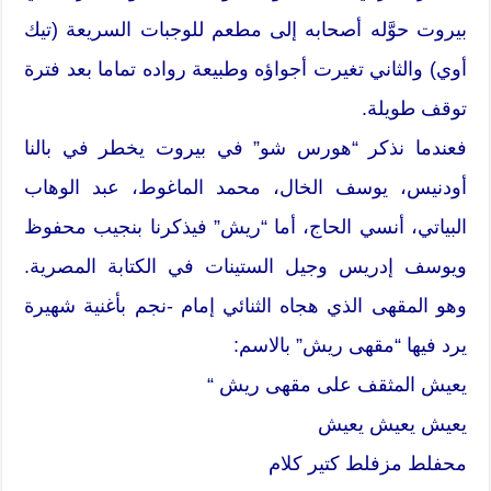
بيروت حوَّله أصحابه إلى مطعم للوجبات السريعة (تيك
أوي) والثاني تغيرت أجواؤه وطبيعة رواده تماما بعد فترة
توقف طويلة.
فعندما نذكر “هورس شو” في بيروت يخطر في بالنا
أودنيس، يوسف الخال، محمد الماغوط، عبد الوهاب
البياتي، أنسي الحاج، أما “ريش” فيذكرنا بنجيب محفوظ
ويوسف إدريس وجيل الستينات في الكتابة المصرية.
وهو المقهى الذي هجاه الثنائي إمام -نجم بأغنية شهيرة
يرد فيها “مقهى ريش” بالاسم:
يعيش المثقف على مقهى ريش “
يعيش يعيش يعيش
محفلط مزفلط كتير كلام