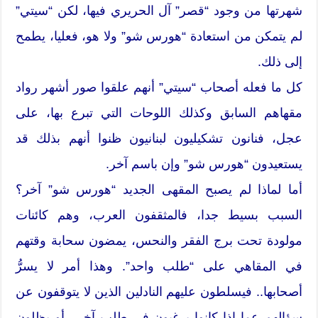
شهرتها من وجود “قصر” آل الحريري فيها، لكن “سيتي”
لم يتمكن من استعادة “هورس شو” ولا هو، فعليا، يطمح
إلى ذلك.
كل ما فعله أصحاب “سيتي” أنهم علقوا صور أشهر رواد
مقهاهم السابق وكذلك اللوحات التي تبرع بها، على
عجل، فنانون تشكيليون لبنانيون ظنوا أنهم بذلك قد
يستعيدون “هورس شو” وإن باسم آخر.
أما لماذا لم يصبح المقهى الجديد “هورس شو” آخر؟
السبب بسيط جدا، فالمثقفون العرب، وهم كائنات
مولودة تحت برج الفقر والنحس، يمضون سحابة وقتهم
في المقاهي على “طلب واحد”. وهذا أمر لا يسرُّ
أصحابها.. فيسلطون عليهم النادلين الذين لا يتوقفون عن
سؤالهم عما إذا كانوا يرغبون في طلب آخر.. أو يظلون