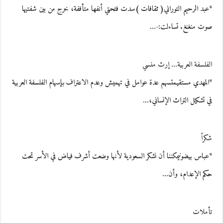
*عبد الرحيم التوراني( ثقافات )سدت فتحتي أنفها متأففة، خرج من بين شفتيها
صوت منغنغ. تساءلت:-…
الفلسفة العربية… إرث منسي
*المهدي مستقيمتسهم عدة عوامل في تهميش وعدم الاعتراف بإسهام الفلسفة العربية
في تشكيل التراث الإنساني،…
شكراً
*عباس بيضونيمكننا أن نشكر السعودية لأنها وضعت أشرف فياض في الأسر تحت
حكم الإعدام، وأن…
تأملات