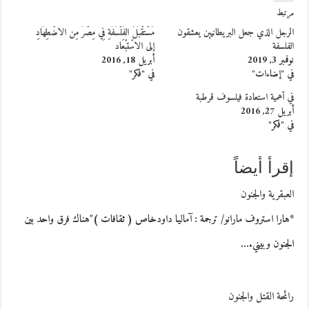
مرتبط
الرجل الذي جعل البريطانيين يعشقون
مُسْتَقْبَلُ الفَلْسَفَةِ فِي مِصْرَ مِن الاضْطِهَادِ
الفلسفة
إلى الاسْتبْعَاد
نوفمبر 3, 2019
أبريل 18, 2016
في "إضاءات"
في "فكر"
في أهمية استعادة فيلسوف قرطبة
أبريل 27, 2016
في "فكر"
إقرأ أيضاً
العبقرية والجنون
*هارا استروف مارانو/ ترجمة : آماليا داودخاص ( ثقافات )"هناك فرق واحد بين
الجنون وبيني.…
رائحة القتل والجنون