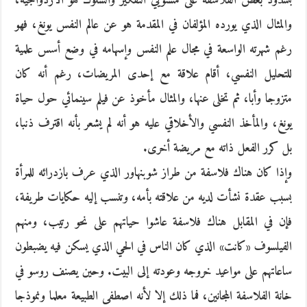
بشذوذ بعض الفلاسفة على مستويي التفكير والسلوك هو الازدواجية،
والمثال الذي يورده المؤلفان في المقدمة هو عن عالم النفس يونغ، فهو
رغم شهرته الواسعة في مجال علم النفس وإسهامه في وضع أسس علمية
للتحليل النفسي، أقام علاقة مع إحدى المريضات، رغم أنه كان
متزوجا وأبا، ثم تخلى عنها، والمثال مأخوذ عن فيلم سينمائي حول حياة
يونغ، والمأخذ النفسي والأخلاقي عليه هو أنه لم يشعر بأنه اقترف ذنبا،
بل كرر الفعل ذاته مع مريضة أخرى.
وإذا كان هناك فلاسفة من طراز شوبنهاور الذي عرف بازدرائه للمرأة
بسبب عقدة نشأت لديه من علاقته بأمه، وتنسب إليه حكايات طريفة،
فإن في المقابل هناك فلاسفة عاشوا حياتهم على نحو رتيب، ومنهم
الفيلسوف «كانت» الذي كان الناس في الحي الذي يسكن فيه يضبطون
ساعاتهم على مواعيد خروجه وعودته إلى البيت. وحين يصنف روسو في
خانة الفلاسفة المجانين، فما ذلك إلا لأنه اصطفى الطبيعة معلما ونموذجا