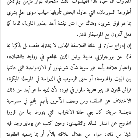
المعروف أن حياة هذا الفيلسوف كانت مشحونة بتوتر مزمن ولم تكن
أطروحة السوبرمان، التي حاول البعض تأويلها سياسيا سوى حلم بشري
بما هو فوق بشري، وهناك من اعتبر نيتشة أحد جذور النازية، تماما كما
فعل آخرون مع الموسيقار فاغنر.
إن إدراج سارتر في خانة الفلاسفة المجانين لا يختزله فقط، بل يذكرنا بما
قاله عن بورجوازيي مدينة بوفيل الذين هجاهم في روايته «الغثيان»،
واعتبار علاقته بأمه غير سوية شأن شوبنهاور أو الازدواجية التي عاشها
بين البيت والمدرسة، أو حتى الرسوب في الدراسة في المرحلة المبكرة،
قرائن للجنون قد يثير سخرية سارتر في قبره، لأن لديه ما هو أبعد من ذلك
الاختلاف عن السائد، ومن وصف الآخرين بأنهم الجحيم في مسرحية
«جلسة سرية» كان يعي حالة الاغتراب التي يتورط بها من قرروا
الخروج عن المدار السائد والتقليدي، وحين كتب عن بودلير وجد فيه
شيئا من ذاته، سواء من خلال علاقته بالأم أو بما يسميه الطفولة