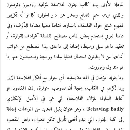
للوهلة الأولى يبدو كتاب جنون الفلاسفة لمؤلفيه رودجرز وثومبتون
والذي ترجمه متيم الضائع وصدر عن دار الحوار، كما لو أنه تكريس
لمفهوم شائع حول الفلسفة، باعتبارها نشاطا ذهنيا مضادا للمألوف، وفي
عالمنا العربي يستخدم بعض الناس مصطلح الفلسفة كمرادف للثرثرة، أو
تعقيد ما هو سهل وبسيط، إضافة إلى ما علق بهذا المصطلح من شوائب
أشاعها من لا يطيقون احتمال قضايا جادة ورصينة ويستعيضون عنها بما
هو متداول وموروث.
وما يقوله المؤلفان في المقدمة يستبعد أي حوار مع أفكار الفلاسفة الذين
يرد ذكرهم في الكتاب، بحجة أن نصوصهم متوفرة، إذن المقصود هو
أنماط السلوك لهؤلاء الفلاسفة، التي هي في الأصل الإنكليزي
Behaving Badly ، وهو عنوان يقبل العديد من الترجمات إضافة
إلى كلمة الجنون، التي تبدو أقصى تأويل ممكن للعنوان، ولعل المقصود