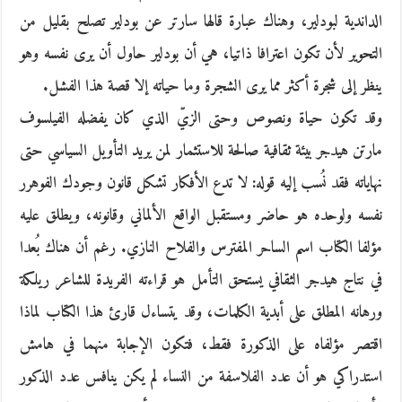
الداندية لبودلير، وهناك عبارة قالها سارتر عن بودلير تصلح بقليل من
التحوير لأن تكون اعترافا ذاتيا، هي أن بودلير حاول أن يرى نفسه وهو
ينظر إلى شجرة أكثر مما يرى الشجرة وما حياته إلا قصة هذا الفشل.
وقد تكون حياة ونصوص وحتى الزيّ الذي كان يفضله الفيلسوف
مارتن هيدجر بيئة ثقافية صالحة للاستثمار لمن يريد التأويل السياسي حتى
نهاياته فقد نُسب إليه قوله: لا تدع الأفكار تشكل قانون وجودك الفوهرر
نفسه ولوحده هو حاضر ومستقبل الواقع الألماني وقانونه، ويطلق عليه
مؤلفا الكتاب اسم الساحر المفترس والفلاح النازي. رغم أن هناك بُعدا
في نتاج هيدجر الثقافي يستحق التأمل هو قراءته الفريدة للشاعر ريلكة
ورهانه المطلق على أبدية الكلمات، وقد يتساءل قارئ هذا الكتاب لماذا
اقتصر مؤلفاه على الذكورة فقط، فتكون الإجابة منهما في هامش
استدراكي هو أن عدد الفلاسفة من النساء لم يكن ينافس عدد الذكور