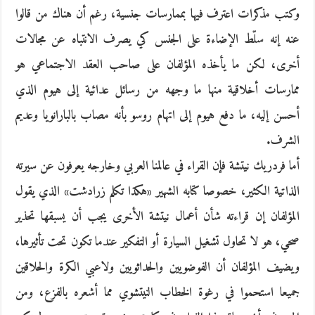
وكتب مذكرات اعترف فيها بممارسات جنسية، رغم أن هناك من قالوا
عنه إنه سلّط الإضاءة على الجنس كي يصرف الانتباه عن مجالات
أخرى، لكن ما يأخذه المؤلفان على صاحب العقد الاجتماعي هو
ممارسات أخلاقية منها ما وجهه من رسائل عدائية إلى هيوم الذي
أحسن إليه، ما دفع هيوم إلى اتهام روسو بأنه مصاب بالبارانويا وعديم
الشرف.
أما فردريك نيتشة فإن القراء في عالمنا العربي وخارجه يعرفون عن سيرته
الذاتية الكثير، خصوصا كتابه الشهير «هكذا تكلم زرادشت» الذي يقول
المؤلفان إن قراءته شأن أعمال نيتشة الأخرى يجب أن يسبقها تحذير
صحي، هو لا تحاول تشغيل السيارة أو التفكير عندما تكون تحت تأثيرها،
ويضيف المؤلفان أن الفوضويين والحداثويين ولاعبي الكرة والحلاقين
جميعا استحموا في رغوة الخطاب النيتشوي مما أشعره بالفزع، ومن