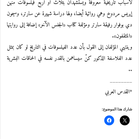
لأسباب تاريخية معروفة ويستشهدان بثلاث أو اربع فيلسوفات منهن
إيريس مردوخ وهي روائية أيضا، ولها دراسة شهيرة عن سارتر، وسيمون
دي بوفوار رفيقة سارتر ومؤلفة كتاب «الجنس الآخر» إضافة إلى روايتها
«المثقفون».
وينتهي المؤلفان إلى القول بأن عدد الفيلسوفات في التاريخ لو كان بمثل
عدد الفلاسفة الذكور كنّ سيساهمن بالقدر نفسه في الحماقات البشرية
..
________
*القدس العربي
شارك هذا الموضوع: