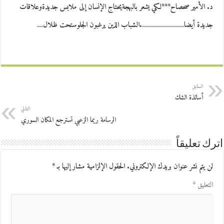
د. الأمير صحصاح***لكي يشعر بالبهجةيحتاج الإنسان إلى ملابس جديدةوعلاقات
جديدة أيضا………………….الشباب الذين يرغبون الجلوستحت ظلال…
السابق
أساتذة الشك
التالي
الرسامة ريما الزعبي تسترجع المكان السوري
اترك تعليقاً
لن يتم نشر عنوان بريدك الإلكتروني.
الحقول الإلزامية مشار إليها بـ
*
التعليق
*