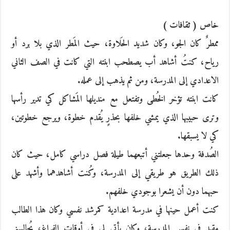
خاص ( ثقافات )
ممطرٌ كان الجو، وكان شديد الحَلاوة، حيث المَطر الذي بلا برد أو
رياح، كنتُ أشاهد أب يصطحب ابنته التي كانت في الصف الثاني
الاعدادي إلى المدرسة، ومن ثم يذهب إلى عمله.
كانت ابنته تؤخر الخُطى وتفتعل مع منديلها المَشاكل كي تدير رأسها
وترى حبيبها الذي يمشي خلفها بحذرٍ يُقدم خطوة، ويرجع خطوتين،
كي لا يسبقها.
الصُدفة وحدها جعلتني أتبعهما طيلة فصل دراسي كامل، حيث كان
ذلك الطريق هو طريقي إلى المدرسة، وكُنت أشاهدهما وأشهد على
حبهما دون أن يشعرا بوجودي خلفهم.
كنت أعمل حينها في مدرسة اعدادية كمرشد نفسي وكان هذا الطالب
مقيد في نفس المدرسة، وكان يأتي لي في أوقات الفراغ، يُجالسني