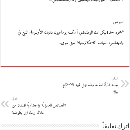
تأكلسمكة***عجوزٌصلعاءقبيحةبعين رماديةتتلصلصمن…
نصوص
*محمود حمد1ليكن لك الوطنالذي أسكنته يوماعيون ذئابك الأولىوماء النبع في
واديحاصره الغياب كاسمكالزمنيلا معنى سوى…
السابق
لجسد المرأة لغة خاصة.. فهل نجيد الاستماع
لها؟
التالي
الخصائص العمرانيّة والحضاريّة للمــدن من
خلال رحلة ابن بطّوطــة
اترك تعليقاً