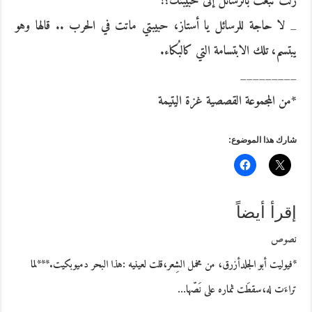
زلت تبعث بالرسائل إلى حبيبتك؟!
_ لا حاجة للرسائل يا أستاز، حبيبتي ماتت في الحرب .. قالها وهو
يبتسم، تلك الابتسامة التي كالبُكاء.
_________
*من المجموعة القصصية غزة اليتيمة
شارك هذا الموضوع:
إقرأ أيضاً
نصوص
*فيوليت أبو الجلدأزرق، من مخمل الشِعر،قلت لعينيه :هذا البحر دميوبكيت.***لما
تراءَت له،سقطَت ثماره على نَصّها…