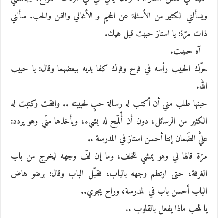
ويسألني الكثير من الأسئلة عن المخيم و الأغاني والفن والحب. سألني
ذات مرّة: يا استاز حبيت قبل هيك.
_ آه حبيبت.
حرّك الحبيب رأسه في فرح وفرك كفا يديه ببعضهما وقال: يا حبيب
الله.
حينها طلب مني أن أكتب له رسالة حبٍ لحبيبته .. وافقت وكتبت له
الكثير من الرسائل، دون أن أٌلمِّح له بشيء، ويأخذها منّي وهو يردد:
عليَّ الضَمان إنتا أحسن استاز في المدرسة ..
مرّة قالها لي وهو يمشي للخلف، وما إن لفّ وجهه ليخرج من باب
الغرفة، حتى ارتطم وجهه بالباب، فقبّل الباب وقال: برضو هاض
الباب أحسن باب في المدرسة، وراح يجري..
يا للحب ماذا يفعل بالقلوب ..