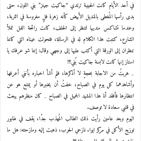
في أحد الأيام كانت الحبيبة ترتدي “جاكيت جينز” بني اللون، حتى
بدى رأسها المُغطى بالمنديل الأبيض كأنه زهرة فلٍ مغروسة في التربة،
وعندما تشاكس منديها لتنظر إلى الخلف، كانت رائحة الفل تملأ
الشارع، كتبت هذا الكلام له في الرسالة، فتحولت عيناه التي كانتا
تنظران إلى الورقة التي أكتب عليها إلى وجهي وقال: إنتا شو عرفك يا
استاز إنها كانت لابسة جاكيت بُني؟!
_ هربتُ من الاجابة بحجةٍ لا أذكرها، فلم أشأ اخباره بأنني أعرفها
وأشاهدهما كل يوم في الصباح، خفتُ أن يخبرها أو يمتنع هو عن
انتظارها فأفقد أنا هذا المشهد الجميل في الصباح _ كان منظرهم يبعث
في قلبي سعادة لا توصف.
اليوم وبعد عامين رأيت ذلك الطالب المُهذب جدًا، يقف في طابور
توزيع الأكل في مركز ايواء نازحي الحرب، ذهبت إليه ومازحته: هل ما