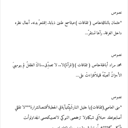
نصوص
*عثمان بالنائلةخاص ( ثقافات )عبثاسمع طنين ذبابة. اِقشعرّ بدنه. أجال نظره
داخل الغرفة. رآها تستقرّ…
نصوص
محمد مراد أباظةخاص ( ثقافات )(المرآة)لا.. لا تصدِّق..ذاكَ الطفلُ لم يهرمهيَ
الأحزانُ أتعبَتْهُ قليلاًفتراءَتْ على…
نصوص
*منى العاصي(ثقافات)يا خليل النارشَيِّئْنيآيةفي الحطبلأقتنصالشرارة***لا تقللي
أصابعوتعقد حبلاًفي شبكةولا تزححصى النهركي لاتصيبكحمى الجداولوأنت