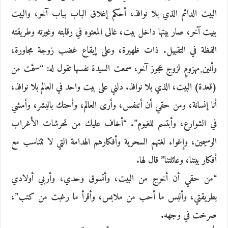
البيت الدائم الذي بلا نوافذ، أحكم إغلاق الباب بباب آخر، والبيت
ببيت آخر، صار بيتها داخل بيت، غالى المعتوه في رقابته وغيرته وطريقته
الفظة في التقبيل. ذات ظهيرة، وعلى إيقاع غضب زوجة مجاورة،
وأنين ٍمهزومٍ لزوج عجوز آخر، سمعت السيدة نفسها تقول له: “سئمت من
(قعدة) البيت، الذي بلا نوافذ. دلني على بيت واحد في العالم بلا نوافذ،
أنا إنسانة، ومن حقي أن أتنفس، وأرى العالم، وأحتك بالبشر، وأمشي
في الشوارع، وأبتسم للغيوم”. “أخاف عليك من تحرشات الأغراب
الوسيمين، وإغواء لغتهم السحرية وأفكارهم الهدامة التي لا تتناسب مع
أفكار بيتنا، وعائلتنا” قال لها.
“من حقي أن أخرج من البيت، وأتسوق وحدي، وأربي أولادي
بطريقتي، وألبس ما أحب من ملابس، وأقرأ ما رغبت من كتب”،
صرخت في وجهه.