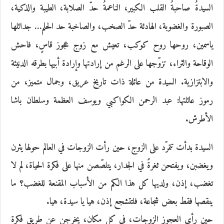
السيدةُ صاحبةُ القلب الكبير، الناعمةُ حدّ الصلابة، الطيبة والذكية،
الصبورة والغضوبة، الهادئة حدّ الصخب، والصاخبة حد الحلم… جدائلها
ياسمين، روحها روح كوكب، تعيش مع زوج عجوز قاسٍ، فاحش
الوقاحة والثراء، تزوّجها على الرغم من إرادتها وإرادة أبيها بطرقه الدنيئة
والابتزازية. السيدة من عائلة ذات تاريخ عريق، وجمال متميز، من
رموز عائلتها: عبد الرحمن الكواكبي ويوسف العظمة وسلطان باشا
الأطرش.
السيدة بدأت تتمرّد على الزوج، حين رأت الزوجات في العالم حولها يثرن
ويغضبن، ويفتحن ثغرةً في الجدار، يتلصّصن منها على فكرة الحياة، لم لا
تغضب، إذن، ولديها كل هذا الكم من الأسباب المقنعة للغضب؟ ما
ينقصها فقط بعض شجاعة، فلتتشجع إذن، هيا يا سيدة، هيا.
حين رأى العجوز الزوجات، في كل مكان، يخرجن عن طريق فكرة