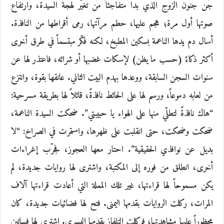
جُن جنون الزوج الذي بدا متفاجئاً من تغيّر لهجة السيدة، وارتفاع
صوتها أول مرة؛ هجم عليها، حطم مرآتها، رمى أقراطها من النافذة.
أسال دم يدها الناعمة بسكين المطبخ، لكنه فكّر مبتسماً في طرق أخرى
أكثر ذكاءً (حسب ما يظن) لإسكات غضبها أو شرائه، فاعتذر لها عن
سنوات السجن السابقة، ووعدها بهدم البيت الثاني. عانقها بقوة، وانتزع
من لعابه دموعاً، ورسم لها على الحائط نافذةً، قائلاً لها بطريقة مسرحية:
“هاك نافذةً لتطلّي منها على الهواء يا حبيبتي”. ضحكت السيدة الناعمة،
ضحكت وضحكت، حتى انقلبت على ظهرها، واستمرت في الصراخ: “لا
بديل عن نوافذي الحقيقية”. احتار معها العجوز، فجرّب إغراءات
أخرى، انطلق من فوره إلى المكتبة، واشترى لها روايات جديدة، لم
يكن مسموحاً لها قراءتها، غير تلك المملة التي أعادت قراءتها آلاف
المرات، ركلت الروايات بقدمها اليمنى. فتح لها فضائيات جديدة، كان
محظوراً عليها مشاهدتها؛ فركلت التلفاز بقدمها اليسرى. اشترى لها فساتين