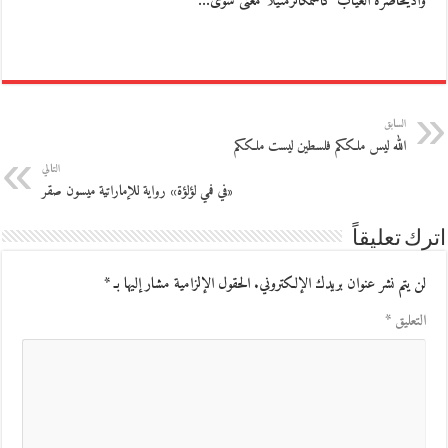
واديحاصره الغياب كاسمكالزمنيلا معنى سوى…
السابق
الله ليس ملككم فلسطين ليست ملككم
التالي
«في فمي لؤلؤة» رواية للإماراتية ميسون صقر
اترك تعليقاً
لن يتم نشر عنوان بريدك الإلكتروني.
الحقول الإلزامية مشار إليها بـ
*
التعليق
*