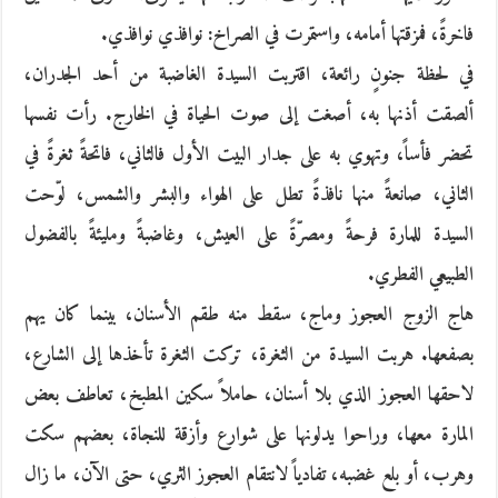
فاخرةً، فمزقتها أمامه، واستمرت في الصراخ: نوافذي نوافذي.
في لحظة جنونٍ رائعة، اقتربت السيدة الغاضبة من أحد الجدران،
ألصقت أذنها به، أصغت إلى صوت الحياة في الخارج. رأت نفسها
تحضر فأساً، وتهوي به على جدار البيت الأول فالثاني، فاتحةً ثغرةً في
الثاني، صانعةً منها نافذةً تطل على الهواء والبشر والشمس، لوّحت
السيدة للمارة فرحةً ومصرّةً على العيش، وغاضبةً ومليئةً بالفضول
الطبيعي الفطري.
هاج الزوج العجوز وماج، سقط منه طقم الأسنان، بينما كان يهم
بصفعها. هربت السيدة من الثغرة، تركت الثغرة تأخذها إلى الشارع،
لاحقها العجوز الذي بلا أسنان، حاملاً سكين المطبخ، تعاطف بعض
المارة معها، وراحوا يدلونها على شوارع وأزقة للنجاة، بعضهم سكت
وهرب، أو بلع غضبه، تفادياً لانتقام العجوز الثري، حتى الآن، ما زال