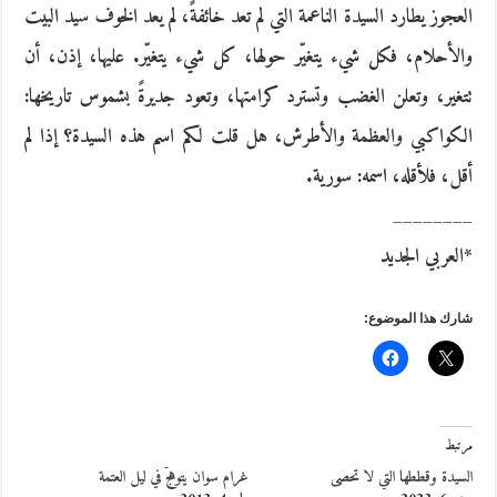
العجوز يطارد السيدة الناعمة التي لم تعد خائفةً، لم يعد الخوف سيد البيت
والأحلام، فكل شيء يتغيّر حولها، كل شيء يتغيّر. عليها، إذن، أن
تتغير، وتعلن الغضب وتسترد كرامتها، وتعود جديرةً بشموس تاريخها:
الكواكبي والعظمة والأطرش، هل قلت لكم اسم هذه السيدة؟ إذا لم
أقل، فلأقله، اسمه: سورية.
________
*العربي الجديد
شارك هذا الموضوع:
مرتبط
السيدة وقططها التي لا تحصى
غرام سوان يتوهّج في ليل العتمة