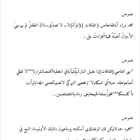
نصوص
محمد مراد أباظةخاص ( ثقافات )(المرآة)لا.. لا تصدِّق..ذاكَ الطفلُ لم يهرمهيَ
الأحزانُ أتعبَتْهُ قليلاًفتراءَتْ على…
نصوص
*منى العاصي(ثقافات)يا خليل النارشَيِّئْنيآيةفي الحطبلأقتنصالشرارة***لا تقللي
أصابعوتعقد حبلاًفي شبكةولا تزححصى النهركي لاتصيبكحمى الجداولوأنت
تأكلسمكة***عجوزٌصلعاءقبيحةبعين رماديةتتلصلصمن…
نصوص
*محمود حمد1ليكن لك الوطنالذي أسكنته يوماعيون ذئابك الأولىوماء النبع في