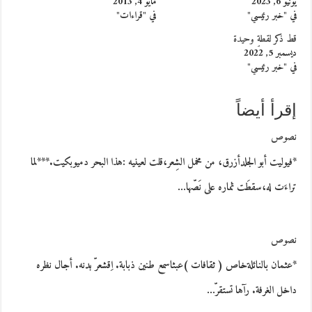
يونيو 6, 2023
مايو 4, 2013
في "خبر رئيسي"
في "قراءات"
قط ذكر لقطةٍ وحيدة
ديسمبر 5, 2022
في "خبر رئيسي"
إقرأ أيضاً
نصوص
*فيوليت أبو الجلدأزرق، من مخمل الشِعر،قلت لعينيه :هذا البحر دميوبكيت.***لما
تراءَت له،سقطَت ثماره على نَصّها…
نصوص
*عثمان بالنائلةخاص ( ثقافات )عبثاسمع طنين ذبابة. اِقشعرّ بدنه. أجال نظره
داخل الغرفة. رآها تستقرّ…