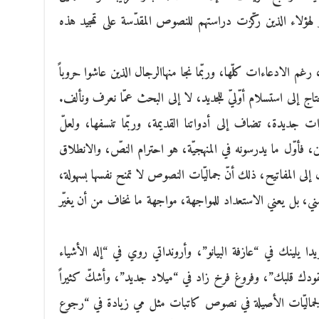
 لهؤلاء الذين ركّزت دراستهم للنصوص المقدّسة على تمجيد هذه
 رغم الادعاءات كلّها، وربّما نجا منهاالرجال الذين عاشوا حروباً
حتاج إلى استسلام أوّليّ للجديد، لا إلى البحث عمّا نعرف ونألف.
جديدة، تضاف إلى أدواتنا القديمة، وربّما تنسفها، ولعلّ
ين، فأوّل ما يدرسونه في المنهجيّة، هو احترام النصّ، والانطلاق
لى المفاتيح، ذلك أنّ جماليّات النصوص لا تمنح نفسها بسهولة،
ني، بل يعني الاستعداد للمواجهة، مواجهة ما نخاف من أن يغيّر
دا يلينك في “عازفة البيانو”، وأرونداتي روي في “إله الأشياء
ودك قلبك”، وفروغ فرخ زاد في “ميلاد جديد”، وأشكّ كثيراً
ّي الجماليّات الأصيلة في نصوص كاتبات مثل مي زيادة في “رجوع