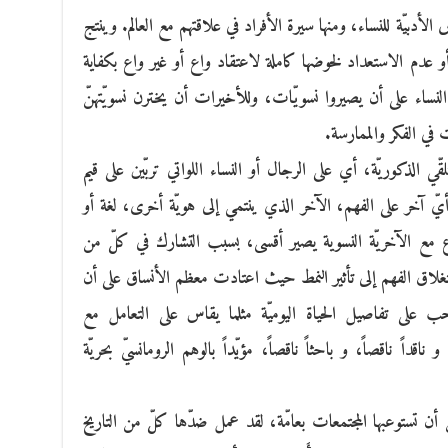
 الأدبيّة للنساء، ومنها سيرة الأفراد في علاقتهم مع العالم. وينتج
و عدم الاستعداد لخوضها كاملة لاعتقاد واع أو غير واع بكفاية
 النساء على أن يصيروا نسويّات، وللأخيرات أن يخترن نسويّتهنّ
 في الفكر والممارسة.
قّي الذكوريّة، أي على الرجال أو النساء اللواتي تربّين على قيم
ت أيّ آخر على الفهم، الآخر الذي ينتمي إلى هويّة أخرى، لغة أو
تناع مع الآخريّة النسوية يصير أقسى، بسبب التشارك في كلّ من
استغلاق الفهم إلى تأثير النمط حيث اعتادت معظم الأنساق على أن
ب على تفاصيل الحياة اليوميّة مثلما يقاس على التعامل مع
داً ناقصاً، و باحثاً ناقصاً، مؤيّداً بالوهم الرومانسيّ بحريّة
 من أن تستوعبها المجتمعات بعامّة، لقد عمل ضدّها كلّ من التاريخ