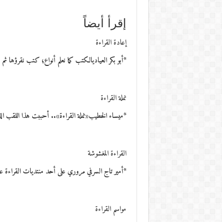
إقرأ أيضاً
إعادة القراءة
*أبو بكر العياديالكتب كما نعلم أنواع؛ كتب نقرؤها ثم 
نملة القراءة
*ميساء الخطيب«نملة القراءة».. أحببت هذا اللقب ال
القراءة المغشوشة
*أمير تاج السرفي مروري على أحد منتديات القراءة ع
مواسم القراءة