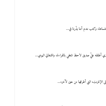
ننساها، وكتب نندم أننا بذّرنا في…
ذي أطلقه عليّ صديق لاحظ شغفي بالقراءة، وانشغالي اليومي…
لى الإنترنت، التي أطرقها من حين لآخر،…