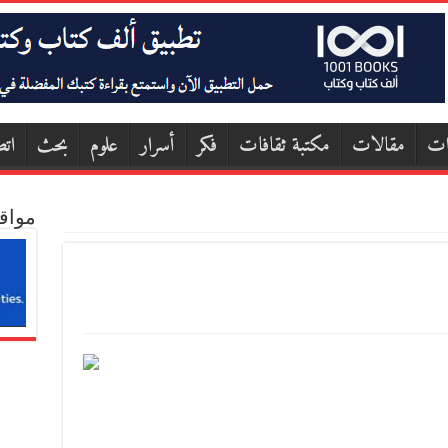
ات
مقالات
مكتبة ثقافات
فكر
أسرار
علوم
بحث
اتص
مواق