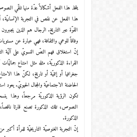
يتخذ هذا الفعل أشكالاً عدّة منها تلقّي النصوص
هذا الفعل عن نقص في التجربة الإنسانيّة، أ
القوّة عبر التاريخ. الرجال هم الذين يجبرون
وفاقاً للوعي والثقافة، فهي عبارة عن مستويات
إنّ استغلاق فهم النصّ النسويّ على آليّة التل
القراءة الذكوريّة، مثله مثل امتناع جماليّا
جغرافيا أو إثنيّة أو تاريخ، لكنّ هذا الام
الحاضنة الاجتماعيّة والمجال الحيويّ. يعود 
تكون الرؤية الذكوريّة مرجعاً، وهذا ينسح
النصوص، تلك الذكورة تصنع قارئا ناقصاً، و ناق
الذكورة.
إنّ التجربة الغنوصيّة التاريخيّة للمرأة أكبر