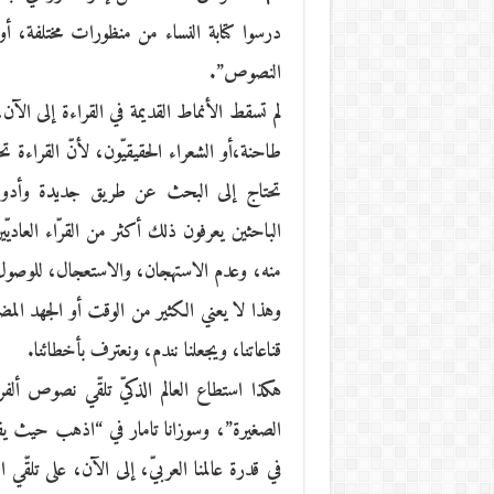
درسوا كتابة النساء من منظورات مختلفة، أو
النصوص”.
لم تسقط الأنماط القديمة في القراءة إلى الآن،
طاحنة،أو الشعراء الحقيقيّون، لأنّ القراءة ت
تحتاج إلى البحث عن طريق جديدة وأدوات 
الباحثين يعرفون ذلك أكثر من القرّاء العاديّ
منه، وعدم الاستهجان، والاستعجال، للوصول إ
وهذا لا يعني الكثير من الوقت أو الجهد المض
قناعاتنا، ويجعلنا نندم، ونعترف بأخطائنا.
هكذا استطاع العالم الذكيّ تلقّي نصوص ألفري
الصغيرة”، وسوزانا تامار في “اذهب حيث يق
في قدرة عالمنا العربيّ، إلى الآن، على تلق