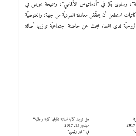
طة”، وسلوى بكر في “أدماتيوس الألماسي”، وسميحة خريس في
تبات استطعن أن يحقّقن معادلة السرديّة من جهة، والغنوصيّة
لروحيّة لدى النساء تبحث عن حاضنة اجتماعيّة توازيها أصالة
ثة
هل توجد كتابة نسائية تقابلها كتابة رجالية؟
سبتمبر 15, 2017
ت"
في "خبر رئيسي"