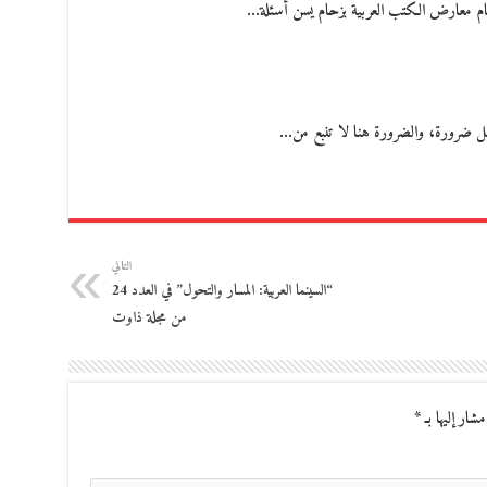
عام معارض الكتب العربية بزحام يسن أسئلة…
ً، بل ضرورة، والضرورة هنا لا تنبع من…
التالي
“السينما العربية: المسار والتحول” في العدد 24
من مجلة ذاوت
مشار إليها بـ
*