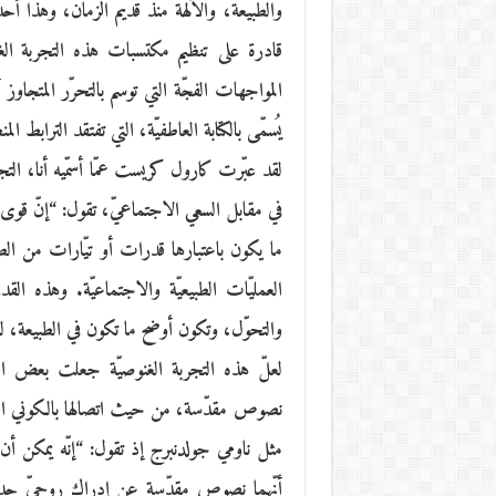
والطبيعة، والآلهة منذ قديم الزمان، وهذا أ
قادرة على تنظيم مكتسبات هذه التجربة الغنو
المواجهات الفجّة التي توسم بالتحرّر المتجاو
يُسمّى بالكتابة العاطفيّة، التي تفتقد الترابط المن
لقد عبّرت كارول كريست عمّا أسمّيه أنا، التجرب
في مقابل السعي الاجتماعيّ، تقول: “إنّ قوى 
ما يكون باعتبارها قدرات أو تيّارات من ا
العمليّات الطبيعيّة والاجتماعيّة. وهذه ال
والتحوّل، وتكون أوضح ما تكون في الطبيعة، لكن
لعلّ هذه التجربة الغنوصيّة جعلت بعض الن
نصوص مقدّسة، من حيث اتصالها بالكوني البعيد
مثل ناومي جولدنبرج إذ تقول: “إنّه يمكن أن ي
أنّهما نصوص مقدّسة عن إدراك روحيّ جديد”