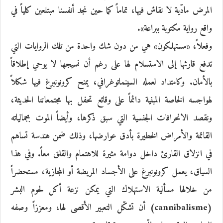
المرض مادّية لا نقاش فيها، تماماً كما حين نجد أنفسنا مبتلعين كلياً في
واقع رواية مكتوبة ببراعة».
وفعلاً، «مستهلكون» هي من دون شك واحدة من تلك الروايات التي
تدفع قارئها إلى الاستسلام لها على رغم أن نسيجها لا يوحي إطلاقاً
بالأمان. وكامتداد لعمله السينماتوغرافي، يمنح كرونونبرغ فيها شكلاً
لهواجسه الخاصة المبنية دائماً على وقائع تحفل بها مجتمعاتنا الحديثة،
ونقصد الانحرافات الجنسية التي سبق ذكرها، وأيضاً الموت بجمالياته
القاتمة والأمراض الخطيرة بأدق عوارضها، وذلك ضمن هندسة تساهم
في انزلاق القارئ داخل دوامة مثيرة للاهتمام والقلق معاً. وفي هذا
السياق، يعمل كرونونبرغ على الأجساد المريضة أو المجازية، مستحضراً
من خلالها مسألية الاستهلاك التي يمكن نزعة أكل لحوم البشر
(cannibalisme) أن تشكّل التعبير الأقصى لها، ومعززاً وصفه