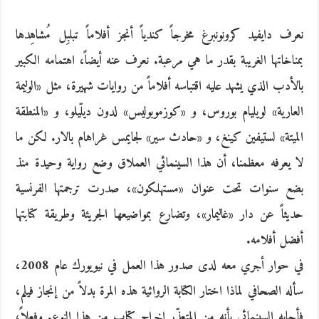
نعرف دايفيد كرونونبرغ مخرجاً كندياً أنجز أفلاماً تبلبِل مُشاهِدها
بمناخاتها الغريبة بقدر ما هي مرعبة. نعرف عنه أيضاً، اهتمامه الكبير
بالأدب الذي يشهد عليه اقتباسه أفلاماً من روايات شهيرة، مثل «الوليمة
العارية» لويليام بوروس، و «كوزموبوليس» لدون ديلّيلو، و «المنطقة
الميتة» لستيفين كينغ، و «حادث سير» لجايمس غراهام بالار. لكن ما
لا يعرفه معظمنا، أن هذا السينمائي العملاق وضع رواية وحيدة منذ
بضع سنوات تحت عنوان «مستهلكون»، صدرت ترجمتها الفرنسية
حديثاً عن دار «غاليمار»، وتضارع بمواضيعها الجريئة وطريقة كتابتها
أفضل أفلامه.
في حوار أجري معه لدى صدور هذا العمل في نيويورك عام 2008،
سأله الصحافي لماذا اختار الكتابة الروائية هذه المرة بدلاً من إنجاز فيلم،
فأجابه السينمائي بأنه من المتعذّر إخراج كتابٍ من هذا النوع. وفعلاً،