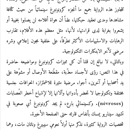
تتجاوز هذه الرواية جميع ما أنجزه كرونونبرغ سينمائياً من حيث كثافة
مشاهدها ومدى تعقيد حبكتها، علماً أن هواة أفلامه لن يصابوا بخيبة أو
يشعروا بغرابة لدى قراءتها، لأنها، مثل معظم هذه الأفلام، تقارب
الرهابات والاستيهامات الأكثر تطرّفاً، على خلفية مجون إعلامي وشره
مرضي لآخر الابتكارات التكنولوجية.
وبالتالي، لا نبالغ إن قلنا أن كل مميزات كرونونبرغ ومواضيعه حاضرة
في هذا النص: رؤى لأجساد معذّبة، مقطّعة الأوصال أو مشوّهة على
يد أصحابها أو آخرين، أجواء مرضية مثيرة للاشمئزاز، انحرافات جنسية
مختلفة وتكنولوجيا لا تحضر بأدواتها وآلاتها إلا لإشباع أخطر العُصابات
(névroses). وكسينمائي بارع، لم يجد كرونونبرغ أي صعوبة في
تشييد سيناريو يمسك بأنفاس قارئه حتى الصفحة الأخيرة.
شخصيات الرواية كثيرة، نذكر منها أولاً نعومي سيبيرغ وناتان مات، وهما