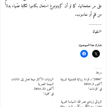
على مر صفحاتها. كما لو أن كرونونبرغ استعان بكاميرا لكتابة نصّها، بدلاً
من قلمٍ أو حاسوب.
______
*الحياة
شارك هذا الموضوع:
مرتبط
“2084”.. قراءة روائية للشمولية الدينية
الروايات الأكثر مبيعا تصل إلى شاشات
أكتوبر 3, 2015
السينما المصرية
في "قراءات"
أكتوبر 23, 2014
في "فنون"
الروائي إبراهيم نصر الله: السياسة العربية
تعاملت مع الكتّاب وكأنهم نقيض مطلق