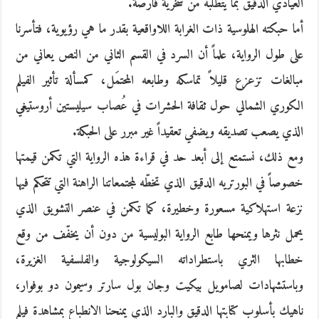
العيادي الدقيق بما يتطلّبه من سخرية قارصة.
أما حبكته الهلوسية ذات الغرابة اللاواقعية بقدر ما هي رؤيوية، فتأسرنا
على طول الرواية، علماً أن السرد في القسم الثاني من النص يعاني من
مبالغات تزعزع قليلاً تماسكه وطابعه المحتمَل، كمسألة تأثير الفيلم
الكوري الشمالي حول ثقافة الحشرات في عُصاب سيليستين أروستيغي
الذي يصعب تصديقه ويضفي تعقيداً غير مبرر على الحبكة.
ومع ذلك، نستمتع إلى أبعد حد في قراءة هذه الرواية التي تكمن قيمتها
خصوصاً في البورتريه الدقيق الذي تخطّه لمجتمعاتنا الراهنة التي تتحكم فيها
نزعة استهلاكية مسعورة وخطيرة، كما تكمن في عنصر التشويق الذي
يحمل نثرها ويمنحها طابع الرواية البوليسية من دون أن يخفّف من وقع
خطابها الثري باستطراداته السيكولوجية والفلسفية الغزيرة،
وباستشهادات لصامويل بيكيت وجان بول سارتر وسيمون دو بوفوار،
ناهيك بأسلوب كتابتها الدقيق والبارد الذي يمنحنا الانطباع بمشاهدة فيلمٍ