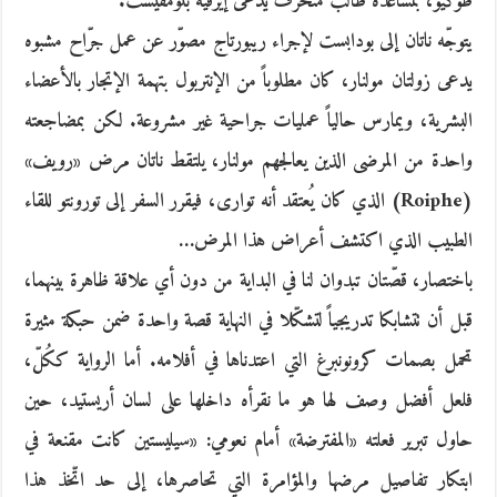
طوكيو، بمساعدة طالب منحرف يدعى إيرفيه بلومفيست.
يتوجّه ناتان إلى بودابست لإجراء ريبورتاج مصوّر عن عمل جرّاح مشبوه
يدعى زولتان مولنار، كان مطلوباً من الإنتربول بتهمة الإتجار بالأعضاء
البشرية، ويمارس حالياً عمليات جراحية غير مشروعة. لكن بمضاجعته
واحدة من المرضى الذين يعالجهم مولنار، يلتقط ناتان مرض «رويف»
(Roiphe) الذي كان يُعتقد أنه توارى، فيقرر السفر إلى تورونتو للقاء
الطبيب الذي اكتشف أعراض هذا المرض…
باختصار، قصّتان تبدوان لنا في البداية من دون أي علاقة ظاهرة بينهما،
قبل أن تتشابكا تدريجياً لتشكّلا في النهاية قصة واحدة ضمن حبكة مثيرة
تحمل بصمات كرونونبرغ التي اعتدناها في أفلامه. أما الرواية ككُلّ،
فلعل أفضل وصف لها هو ما نقرأه داخلها على لسان أريستيد، حين
حاول تبرير فعلته «المفترضة» أمام نعومي: «سيليستين كانت مقنعة في
ابتكار تفاصيل مرضها والمؤامرة التي تحاصرها، إلى حد اتّخذ هذا