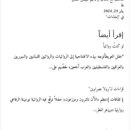
لها
يناير 25, 2024
في "إضاءات"
إقرأ أيضاً
لو كنتُ روائياً
*عقل العويطأتوجه بهذه الافتتاحية إلى الروائيات والروائيين اللبنانيين والسوريين
والعراقيين والفلسطينيين والعرب أجمعين، لحضّهم على…
قراءات لـ"رولا نصراوين"
( ثقافات )تنظم «الآن ناشرون وموزعون» حفلاً توقّع فيه الروائية نيرمينة الرفاعي
روايتها «ويزهر المطر…