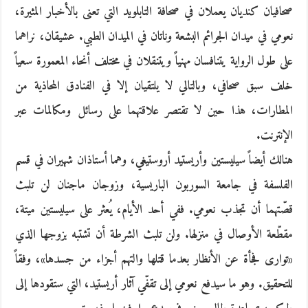
صحافيان كنديان يعملان في صحافة التابلويد التي تعنى بالأخبار المثيرة،
نعومي في ميدان الجرائم البشعة وناتان في الميدان الطبي. عشيقان، نراهما
على طول الرواية يتنافسان مهنياً ويتنقلان في مختلف أنحاء المعمورة سعياً
خلف سبق صحافي، وبالتالي لا يلتقيان إلا في الفنادق المحاذية من
المطارات، هذا حين لا تقتصر علاقتهما على رسائل ومكالمات عبر
الإنترنت.
هنالك أيضاً سيليستين وأريستيد أروستيغي، وهما أستاذان شهيران في قسم
الفلسفة في جامعة السوربون الباريسية، وزوجان ماجنان لن تلبث
قصّتهما أن تجذب نعومي. ففي أحد الأيام، يُعثر على سيليستين ميتة،
مقطّعة الأوصال في منزلها. ولن تلبث الشرطة أن تشتبه بزوجها الذي
«توارى فجأة عن الأنظار بعدما قتلها والتهم أجزاء من جسدها»، وفقاً
للتحقيق. وهو ما سيدفع نعومي إلى تقفّي آثار أريستيد، التي ستقودها إلى