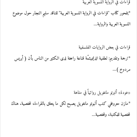
قراءات في الرواية النسوية العربية
*يتمحور كتاب "قراءات في الرواية النسوية العربية" للناقد سليم النجار حول موضوع
النسوية العربية والرواية…
قراءات في بعض الروايات الفلسفية
*ترجمة وتقديم: لطفية الدليميثمّة قناعة راسخة لدى الكثير من الناس بأن ( أيريس
مردوخ )…
«عودة» ألبرتو مانغويل روائياً في متاهة
*مازن معروففي كتب ألبوتو مانغويل يصبح لكل ما يتعلق بالقراءة، شخصية. هناك
شخصية للمكتبة، وشخصية…