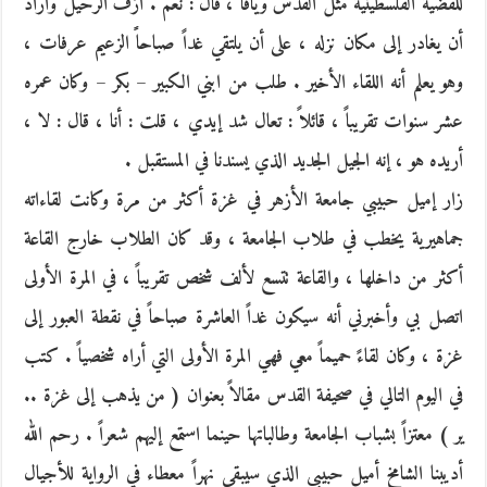
للقضية الفلسطينية مثل القدس ويافا ، قال : نعم . أزف الرحيل وأراد
أن يغادر إلى مكان نزله ، على أن يلتقي غداً صباحاًً الزعيم عرفات ،
وهو يعلم أنه اللقاء الأخير . طلب من ابني الكبير – بكر – وكان عمره
عشر سنوات تقريباً ، قائلاً : تعال شد إيدي ، قلت : أنا ، قال : لا ،
أريده هو ، إنه الجيل الجديد الذي يسندنا في المستقبل .
زار إميل حبيبي جامعة الأزهر في غزة أكثر من مرة وكانت لقاءاته
جماهيرية يخطب في طلاب الجامعة ، وقد كان الطلاب خارج القاعة
أكثر من داخلها ، والقاعة تتسع لألف شخص تقريباً ، في المرة الأولى
اتصل بي وأخبرني أنه سيكون غداً العاشرة صباحاً في نقطة العبور إلى
غزة ، وكان لقاءً حميماً معي فهي المرة الأولى التي أراه شخصياً . كتب
في اليوم التالي في صحيفة القدس مقالاً بعنوان ( من يذهب إلى غزة ..
ير ) معتزاً بشباب الجامعة وطالباتها حينما استمع إليهم شعراً . رحم الله
أديبنا الشامخ أميل حبيبي الذي سيبقى نهراً معطاء في الرواية للأجيال