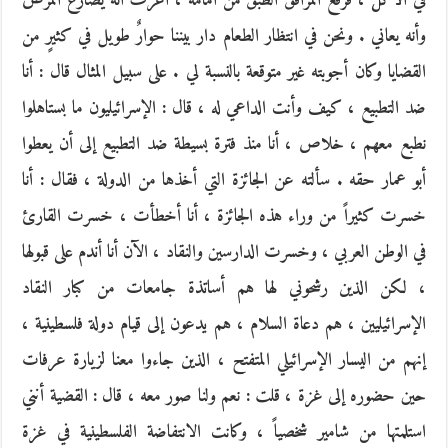
في الأكل ، فرفع المرافق الطبق من أمامه ، أعرف أنه يصارع المرض
وأنه يعاني . ونحن في انتظار الطعام دار بيننا حوارٌ طويل في كثيرٍ من
القضايا وكان أجوبته غير متوقعة بالنسبة لي . على سبيل المثال قال : أنا
ضد التطبيع ، كيف وأنت الداعي له ، قال : الإسرائيليون ما بستاهلوا
نطبع معهم ، خلاص ، أنا منذ فترة بسيطة ضد التطبيع إلى أن يعطوا
أبو عمار حقه . سألته عن الجائزة التي أخذها من الدولة ، فقال : أنا
خسرت كثيراً من وراء هذه الجائزة ، أنا أخطأت ، خسرت القارئ
في الوطن العربي ، وخسرت الدارسين والنقاد ، الآن أنا أندم على قبولها
، لكن الذين رشحوني لها هم أساتذة جامعات من كبار النقاد
الإسرائيليين ، هم دعاة السلام ، هم يدعون إلى قيام دولة فلسطينية ،
إنهم من اليسار الإسرائيلي المتفتح ، الذين جاءوا معنا لزيارة عرفات
حين حضوره إلى غزة ، قلت : نعم ولنا صور معه ، قال : القضية أنني
استلمتها من شامير شخصياً ، وكانت الانتفاضة الفلسطينية في غزة