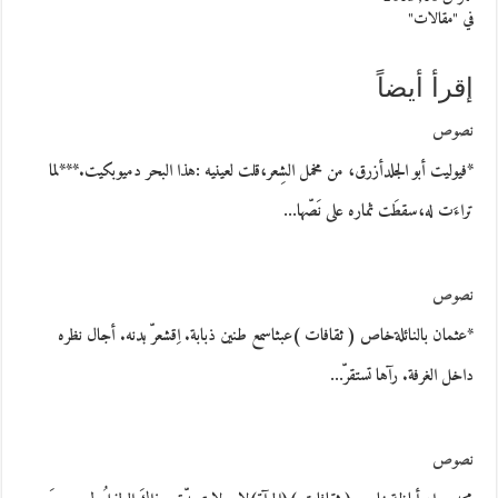
في "مقالات"
إقرأ أيضاً
نصوص
*فيوليت أبو الجلدأزرق، من مخمل الشِعر،قلت لعينيه :هذا البحر دميوبكيت.***لما
تراءَت له،سقطَت ثماره على نَصّها…
نصوص
*عثمان بالنائلةخاص ( ثقافات )عبثاسمع طنين ذبابة. اِقشعرّ بدنه. أجال نظره
داخل الغرفة. رآها تستقرّ…
نصوص