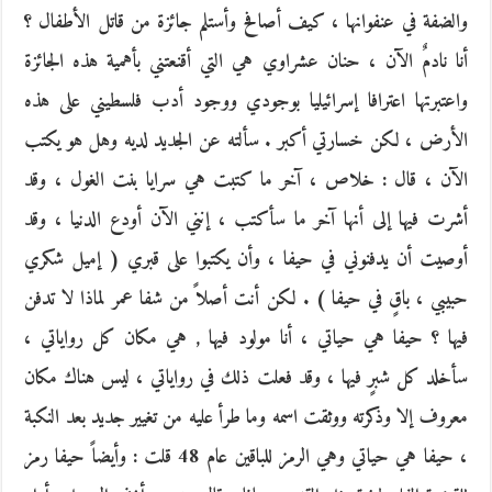
والضفة في عنفوانها ، كيف أصافح وأستلم جائزة من قاتل الأطفال ؟
أنا نادمٌ الآن ، حنان عشراوي هي التي أقنعتني بأهمية هذه الجائزة
واعتبرتها اعترافا إسرائيليا بوجودي ووجود أدب فلسطيني على هذه
الأرض ، لكن خسارتي أكبر . سألته عن الجديد لديه وهل هو يكتب
الآن ، قال : خلاص ، آخر ما كتبت هي سرايا بنت الغول ، وقد
أشرت فيها إلى أنها آخر ما سأكتب ، إنني الآن أودع الدنيا ، وقد
أوصيت أن يدفنوني في حيفا ، وأن يكتبوا على قبري ( إميل شكري
حبيبي ، باقٍ في حيفا ) . لكن أنت أصلاً من شفا عمر لماذا لا تدفن
فيها ؟ حيفا هي حياتي ، أنا مولود فيها , هي مكان كل رواياتي ،
سأخلد كل شبرٍ فيها ، وقد فعلت ذلك في رواياتي ، ليس هناك مكان
معروف إلا وذكرته ووثقت اسمه وما طرأ عليه من تغيير جديد بعد النكبة
، حيفا هي حياتي وهي الرمز للباقين عام 48 قلت : وأيضاً حيفا رمز