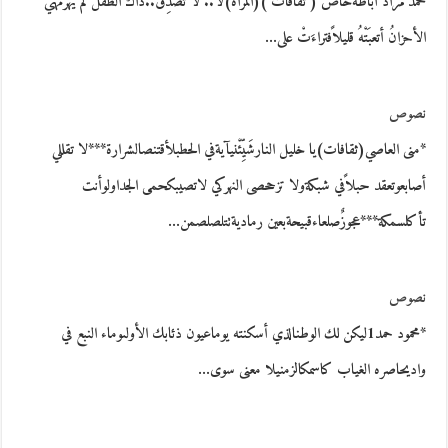
محمد مراد أباظةخاص ( ثقافات )(المرآة)لا.. لا تصدِّق..ذاكَ الطفلُ لم يهرمهيَ
الأحزانُ أتعبَتْهُ قليلاًفتراءَتْ على…
نصوص
*منى العاصي(ثقافات)يا خليل النارشَيِّئْنيآيةفي الحطبلأقتنصالشرارة***لا تقللي
أصابعوتعقد حبلاًفي شبكةولا تزححصى النهركي لاتصيبكحمى الجداولوأنت
تأكلسمكة***عجوزٌصلعاءقبيحةبعين رماديةتتلصلصمن…
نصوص
*محمود حمد1ليكن لك الوطنالذي أسكنته يوماعيون ذئابك الأولىوماء النبع في
واديحاصره الغياب كاسمكالزمنيلا معنى سوى…