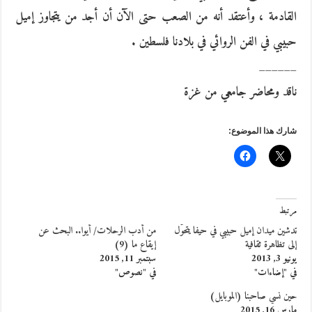
القادمة ، وأعتقد أنه من الصعب حتى الآن أن أجد من يتجاوز إميل
حبيبي في الفن الروائي في بلادنا فلسطين .
______
ناقد ومحاضر جامعي من غزة
شارك هذا الموضوع:
مرتبط
تدشين ميدان إميل حبيبي في حيفا يتحوّل
من أدب الرحلات/ أيوا.. البحث عن
إلى تظاهرة ثقافية
إيقاع ما (9)
يونيو 3, 2013
سبتمبر 11, 2015
في "إضاءات"
في "نصوص"
حين نسي صاحبنا (الموبايل)
مارس 16, 2015