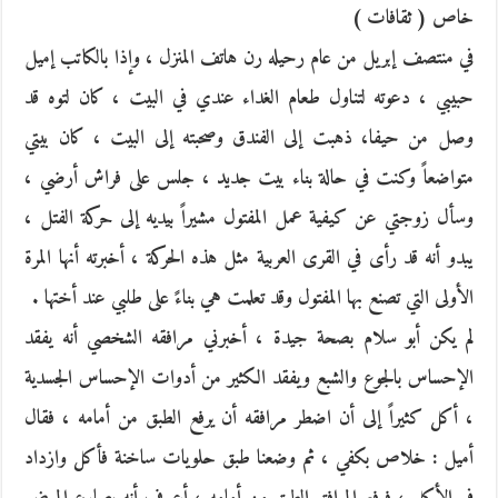
خاص ( ثقافات )
في منتصف إبريل من عام رحيله رن هاتف المنزل ، وإذا بالكاتب إميل
حبيبي ، دعوته لتناول طعام الغداء عندي في البيت ، كان لتوه قد
وصل من حيفا، ذهبت إلى الفندق وصحبته إلى البيت ، كان بيتي
متواضعاً وكنت في حالة بناء بيت جديد ، جلس على فراش أرضي ،
وسأل زوجتي عن كيفية عمل المفتول مشيراً بيديه إلى حركة الفتل ،
يبدو أنه قد رأى في القرى العربية مثل هذه الحركة ، أخبرته أنها المرة
الأولى التي تصنع بها المفتول وقد تعلمت هي بناءً على طلبي عند أختها .
لم يكن أبو سلام بصحة جيدة ، أخبرني مرافقه الشخصي أنه يفقد
الإحساس بالجوع والشبع ويفقد الكثير من أدوات الإحساس الجسدية
، أكل كثيراً إلى أن اضطر مرافقه أن يرفع الطبق من أمامه ، فقال
أميل : خلاص بكفي ، ثم وضعنا طبق حلويات ساخنة فأكل وازداد