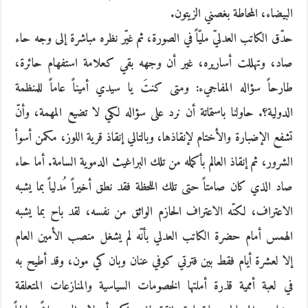
البيضاء، المحاطة بغصني الزيتون.
حدّق الكاتب العدليّ مليّاً في الصورة، ثم غيّر نظره مباشرة إلى وجه حاء
صاد، وتهللت أساريره، غير أن وجهه بقي كعلامة استفهام حائرة،
طارحاً سؤاله المفاجيء: ومتى كنتَ يا سيدي أميناً عاماً للمنظمة
الدولية؟. حاولنا باستماتة أن نرد على سؤاله لكي لا تضيع المهمة، وأنّ
تشفع الإضبارة والأختام لإنقاذها، وبالتالي إنقاذ قرية اللوز، مكمن أسوأ
الشرور، ثم إنقاذ العالم بأكمله من تلك البراغيث الدموية السامة. أما حاء
صاد الذي كان صامتاً حتى تلك اللحظة فقد نطق أخيراً مُدلياً بما يشبه
الاعتراف، لكنّه الاعتراف الحازم الواثق من نفسه، لقد باح بما يشبه
الهمس أمام حضرة الكاتب العدلي بأنّه لم يشغل منصب الأمين العام
إلا لعشرة أيام فقط بين فترتي كوفي عنان وبان كي مون، وقد أطيح به
في لعبة أممية قذرة أملتها الخصومات السياسية والمنازعات المتعلقة