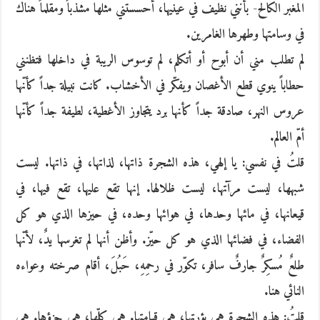
المغبر الكالح- بأنني نظيف في عينيها، أحسستني مثلها مشذباً ومقلماً هناك
في وسامتها وطهرها الغامرين.
لم تطلب مني أن أبوح أو أتكلم، لم توسوس الريبة في داخلها فتظنني
حطاباً ينوي قطع الأغصان ويفكّر في الأخشاب. كانت نبيلة جداً كأنّها
عروس النهر، صادقة جداً كأنها برد يتجاوز الأغطية، لطيفة جداً كأنّها
أمّ العالم.
قلتُ في نفسي: يا إلهي، هذه الشجرة ذاتها، لذاتها، في ذاتها. ليست
شبهها، ليست مرآتها، ليست ظلالها. إنها تقع عليها، تقع فيها، في
قيعانها، في مائها وحدها، في هوائها وحده، في حيزها الذي هو كل
الفضاء، في فضائها الذي هو كل حيّز. وأظن أنها لم تغرسها يدٌ، لأنّها
طلعٌ مُسكِرٌ جارفٌ سافر، تكوّر في رحمِهِ، حَبُلَ، أقام صرخته وعواءه
النائي هنا.
قلتُ: هذه الشجرة هي بؤرتها، هي قيامتها. هي كلّها، هي جزؤها. هي