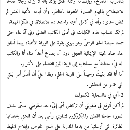
بتضارب المصالح، وبابتسامة واثقة طفق يؤكد بأنه لا يزال رجلاً صالحاً
للاضطلاع بالمهام العسيرة المحفوفة بالمخاطر، وأن أيامه الأممية العشر لم
تمض سدى، وأنه في كامل أهبته واستعداده للانطلاق في تلكم المهمة.
لم تكد تنساب هذه الكلمات في أذني الكاتب العدلي وفي آذاننا، حتى
سمعنا خبطة الختم الرسميّ وهو يهوي بقوة على الورقة الأممية، بينما أطلق
حاء صاد تحيته الإيمائية العجلى دون أن يصافح أحداً منا، أنا والكاتب
العدليّ، منطلقاً مع مساعديه إلى قرية اللوز للقضاء على الأشرار.
أما أنا فقد بقيتُ وحيداً على قارعة الحلم، ولهذا عليّ أن أتدبّر أمر ليلتي
التي تتمدر من العطش.
2-أمي في «السحلية الكسول»
لم أكن أتوقع في طفولتي أن تركض أمّي إليّ، بعد سقوطي المدمّى خلف
السور، حاملة القطن والميكروكروم لتداوي رأسي بعد أن فلعتني بحصاتها
الطائرة التي أرسلتها من يدها المدربة على نسج الخوص وإيلاج الخيط