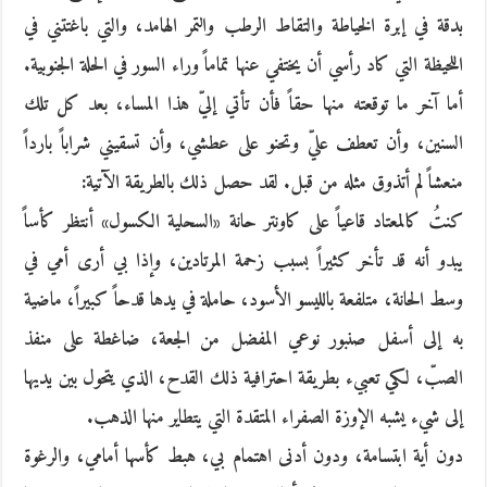
بدقة في إبرة الخياطة والتقاط الرطب والتمر الهامد، والتي باغتتني في
اللحيظة التي كاد رأسي أن يختفي عنها تماماً وراء السور في الحلة الجنوبية.
أما آخر ما توقعته منها حقاً فأن تأتي إليّ هذا المساء، بعد كل تلك
السنين، وأن تعطف عليّ وتحنو على عطشي، وأن تسقيني شراباً بارداً
منعشاً لم أتذوق مثله من قبل. لقد حصل ذلك بالطريقة الآتية:
كنتُ كالمعتاد قاعياً على كاونتر حانة «السحلية الكسول» أنتظر كأساً
يبدو أنه قد تأخر كثيراً بسبب زحمة المرتادين، وإذا بي أرى أمي في
وسط الحانة، متلفعة بالليسو الأسود، حاملة في يدها قدحاً كبيراً، ماضية
به إلى أسفل صنبور نوعي المفضل من الجعة، ضاغطة على منفذ
الصبّ، لكي تعبيء بطريقة احترافية ذلك القدح، الذي يتحول بين يديها
إلى شيء يشبه الإوزة الصفراء المتقدة التي يتطاير منها الذهب.
دون أية ابتسامة، ودون أدنى اهتمام بي، هبط كأسها أمامي، والرغوة