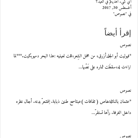
أي شيء أهديكم في العيد؟
أغسطس 30, 2017
في "نصوص"
إقرأ أيضاً
نصوص
*فيوليت أبو الجلدأزرق، من مخمل الشِعر،قلت لعينيه :هذا البحر دميوبكيت.***لما
تراءَت له،سقطَت ثماره على نَصّها…
نصوص
*عثمان بالنائلةخاص ( ثقافات )عبثاسمع طنين ذبابة. اِقشعرّ بدنه. أجال نظره
داخل الغرفة. رآها تستقرّ…
نصوص