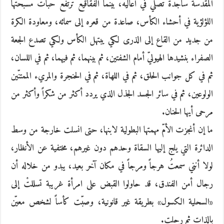
المقدسة ساجدة تصلي في أعاليه، بينما الفقاقيع ترتفع حبات مسبحتها
اللؤلؤية في أحشاء الكأس، صاعدة من قعره إلى سمائه، ومعاودة الكرة
من جديد من القاع إلى الذرى لكي يبتهل الكأس ولكي تصدع الجعة
الصفراء بنشيدها الهيوليّ أمام الشفتين، ثم بينهما، ثم فيهما، ثم في اللسان،
ثم في كل جوانب الحلق، ثم في اللهاة، ثم في الحنجرة والمريء الممتنّين
الولوعين، ثم في سائر الجسد الجذل الذي يردد أكثر من شكراً وأكثر من
مرحى أيها الحنان.
ما إن أنجزت الأمّ مهمتها البطولية لابنها، حتى انسلت خارجة من وسط
الدائرة التي يلج إليها السقاة وحدهم دون غيرهم، مختفية عن الأنظار،
لولا أنني سمعتُ هرجاً ومرجاً في مكان آخر بعيد، يبدو من خلاله أن
رجال أمن الفندق، قد حاولوا القبض على امرأة غريبة تسللتْ إلى
«السحلية الكسول» بطريقة غير قانونية، وصبّت كأساً لشخص معيّن
بالذات ثم رحلت.