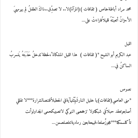
محمد مراد أباظةخاص ( ثقافات )(المرآة)لا.. لا تصدِّق..ذاكَ الطفلُ لم يهرمهيَ
الأحزانُ أتعبَتْهُ قليلاًفتراءَتْ على…
الليل
عبد الكريم أبو الشيح *( ثقافات ) هذا الليل المشكاة ْ،لحظة َتدخلُ حَدْبَتهُ يَنسربُ
الساكنُ في…
نصوص
*منى العاصي(ثقافات)يا خليل النارشَيِّئْنيآيةفي الحطبلأقتنصالشرارة***لا تقللي
أصابعوتعقد حبلاًفي شبكةولا تزححصى النهركي لاتصيبكحمى الجداولوأنت
تأكلسمكة***عجوزٌصلعاءقبيحةبعين رماديةتتلصلصمن…