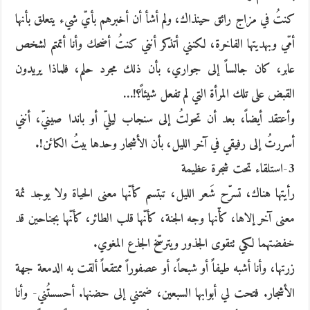
كنتُ في مزاج رائق حينذاك، ولم أشأ أن أخبرهم بأيّ شيء يتعلق بأنها
أمّي وبهديتها الفاخرة، لكنني أتذكر أنني كنتُ أضحك وأنا أتمتم لشخص
عابر، كان جالساً إلى جواري، بأن ذلك مجرد حلم، فلماذا يريدون
القبض على تلك المرأة التي لم تفعل شيئاً؟!…
وأعتقد أيضاً، بعد أن تحولتُ إلى سنجاب ليليّ أو باندا صينيّ، أنني
أسررتُ إلى رفيقي في آخر الليل، بأن الأشجار وحدها بيتُ الكائن!.
3-استلقاء تحت شجرة عظيمة
رأيتها هناك، تسرّح شَعر الليل، تبتسم كأنّها معنى الحياة ولا يوجد ثمة
معنى آخر إلاها، كأّنها وجه الجنة، كأنّها قلب الطائر، كأنّها بجناحين قد
خفضتهما لكي تتقوى الجذور ويترسّخ الجذع المغوي.
زرتها، وأنا أشبه طيفاً أو شبحاً، أو عصفوراً ممتقعاً ألقت به الدمعة جهة
الأشجار. فتحت لي أبوابها السبعين، ضمتني إلى حضنها. أحسستُني- وأنا