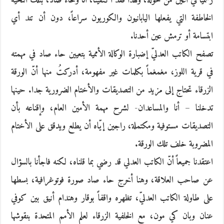
رسمياً في أعين من حوله، ولهذا فقد اكتفينا، أنا وحاء صاد، بتلك التحية
الخاطفة التي يفعلها اليابانيون والكوريون سراعاً، دون أن تند أي
ابتسامة أو ترمش عين أحدنا.
تصفح الكاتب العدليّ إضبارة الوكالة الأممية بتعيين حاء صاد في مهمته
في قرية اللوز، مغمغماً بكلمات غير مفهومة، أدركتُ منها أنّ الورقة
الزرقاء تحتاج إلى مزيد من التصديقات والأختام الضرورية جدا. حينها
تدخلنا – أنا والمساعدان- لشرح مهمة الأمين العام، وإقناعه بأن
التصديقات مستوفية ومكتملة، راجين إيّاه أن يطلع ويدقق على الأختام
المضروبة خلف تلك الورقة.
اعتقدنا جميعاً أنّ الكاتب العدلي قد رضي بما قلناه، لكنه فاجأنا بالسؤال
عن صاحب العلاقة، وهنا أخرج حاء صاد صورة فوتوغرافية، بسطها
على طاولة الكاتب العدليّ، تظهره واقفاً بوقار وهندام أنيق بين كوفي
عنان وبان كي مون، مع الخلفية الزرقاء لعلم الأمم المتحدة بنقوشها