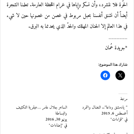
الحُرة فلا نتشرد، وأن نسكر وإياها في غرام اللحظة العارمة. تعلمنا الشجرة
أيضاً أن نشنق أنفسنا بحبل مربوط في غصن من غصونها حين لا شيء
في هذا العالم إلا الحنان المهلك والحدّ الذي يحدثنا به البرق.
_______
*جريدة عُمان
شارك هذا الموضوع:
مرتبط
” يادمشق وداعا”.. النضال والتمرد
الساخر جلال عامر …عبقرية التكثيف
أغسطس 6, 2015
والبساطة
في "قراءات"
يونيو 30, 2016
في "إضاءات"