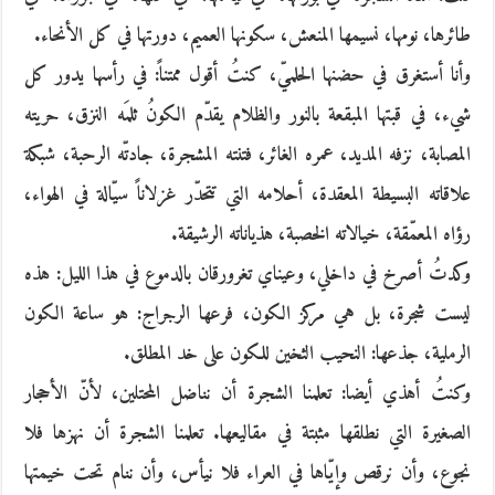
طائرها، نومها، نسيمها المنعش، سكونها العميم، دورتها في كل الأنحاء.
وأنا أستغرق في حضنها الحلميّ، كنتُ أقول ممتناً: في رأسها يدور كل
شيء، في قبتها المبقعة بالنور والظلام يقدّم الكونُ ثلمَه النزق، حريته
المصابة، نزفه المديد، عمره الغائر، فتنته المشجرة، جادتّه الرحبة، شبكة
علاقاته البسيطة المعقدة، أحلامه التي تتحدّر غزلاناً سيّالة في الهواء،
رؤاه المعمّقة، خيالاته الخصبة، هذياناته الرشيقة.
وكدتُ أصرخ في داخلي، وعيناي تغرورقان بالدموع في هذا الليل: هذه
ليست شجرة، بل هي مركز الكون، فرعها الرجراج: هو ساعة الكون
الرملية، جذعها: النحيب الثخين للكون على خد المطلق.
وكنتُ أهذي أيضا: تعلمنا الشجرة أن نناضل المحتلين، لأنّ الأحجار
الصغيرة التي نطلقها مثبتة في مقاليعها. تعلمنا الشجرة أن نهزها فلا
نجوع، وأن نرقص وإيّاها في العراء فلا نيأس، وأن ننام تحت خيمتها