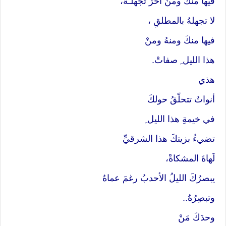
فيها منكَ ومنْ آخرَ تجهلـُهُ،
لا تجهلهُ بالمطلقِ ،
فيها منكَ ومنهُ ومنْ
هذا الليل ِ صفاتْ.
هذي
أنواتٌ تتحلّقُ حولكَ
في خيمةِ هذا الليل ِ
تضيءُ بزيتكَ هذا الشرقيِّ
لَهاةَ المشكاةْ،
يبصرُكَ الليلُ الأحدبُ رغمَ عماهُ
وتبصِرُهُ..
وحدَكَ مَنْ