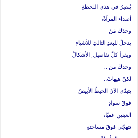
يُبصِرُ في هذي اللحظةِ
أصداءَ المرآةْ،
وحدَكَ مَنْ
يدخلُ للبعدِ الثالثِ للأشياءِ
ويقرأ كلَّ تفاصيل ِ الأشكالْ
وحدكَ من ..
لكنْ هيهاتْ..
يتبدّى الآنَ الخيطُ الأبيضُ
فوقَ سوادِ
العينينِ عَميّا،
تتهجّى فوقَ مساحتهِ