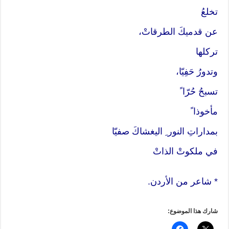
تخلعُ
عن قدميكَ الطرقاتْ،
تركلها
وتدورُ حَفِيّا،
تسبحُ حُرّا ً
مأخوذا ً
بمداراتِ النور ِ اليغشاكَ صفيّا
في ملكوتْ الذاتْ
* شاعر من الأردن.
شارك هذا الموضوع: