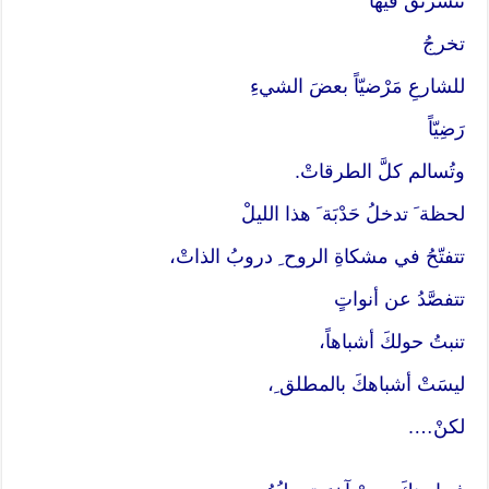
تتشرنقُ فيها
تخرجُ
للشارعِ مَرْضيّاً بعضَ الشيءِ
رَضِيّاً
وتُسالم كلَّ الطرقاتْ.
لحظة َ تدخلُ حَدْبَة َ هذا الليلْ
تتفتّحُ في مشكاةِ الروح ِ دروبُ الذاتْ،
تتفصَّدُ عن أنواتٍ
تنبتُ حولكَ أشباهاً،
ليسَتْ أشباهكَ بالمطلق ِ،
لكنْ….