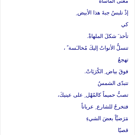
معنى المأساةْ
إذْ تلبسُ جبةَ هذا الأبيض ِ
كي
تأخذ َ شكلَ الملهاةْ.
تنسلُّ الأنواتُ إليكَ مُخالـَسة ً ،
تهجعُ
فوقَ بياض ِ الكُرَيَاتْ.
تتبدّى الشمسُ
تصبُّ حميماً كالمُهْل ِ على عينيكَ،
فتخرجُ للشارع ِ عرياناً
مَرَضيِّاً بعضَ الشيءِ
قصيّا