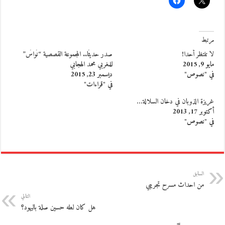
مرتبط
لا تنتظر أحدا!
صدر حديثًا.. المجموعة القصصية “نُواسٌ”
مايو 9, 2015
للمغربي محمد الهجابي
في "نصوص"
ديسمبر 23, 2015
في "قراءات"
غريزة الذوبان في دخان السلالة…
أكتوبر 17, 2013
في "نصوص"
السابق
من احداث مسرح تجريبي
التالي
هل كان لطه حسين صلة باليهود؟