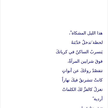
هذا الليل المشكاة ْ،
لحظة َتدخلُ حَدْبَتهُ
يَنسربُ الساكنُ في كرياتكَ
فوقَ شرايين المرآةْ،
تتفصّدُ روحُكَ عن أنواتٍ
كانتْ تتشرنقُ فيكَ نهاراً
تغزلُ كالقزِّ لكَ الكلماتْ
أردية ً