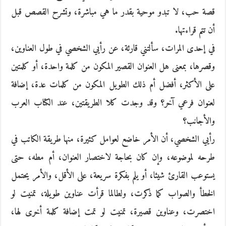
قصة حب، لا تبدو موحية بقدر ما هي مباشرة، وتشرح القصص قبل
أن تتم قراءتها.
في إحدى المرات، سألتني قارئة، عن رأيي الشخصي في طول العناوين،
وقصرها، بمعنى هل العنوان القصير المكون من كلمة واحدة، أو كلمتين
على الأكثر، أفضل أم ذلك الطويل المكون من كلمات عدة، إضافة
لعنوان فرعي آخر؟ وقد وجدت كلا الطريقتين، عند الكتاب العرب
والأجانب؟
رأيي الشخصي، أن الأمر خاضع لعوامل كثيرة، منها طريقة الكاتب في
طرحه لموضوعه، وإن كان بحاجة لاختصار العنوان، أم مطه، حتى
يستوعب القارئ شيئا، أو يلم بفكرة سريعة، على الأقل، والأمر يحتمل
الخطأ والصواب كما ذكرت، ولطالما قرأت عناوين طويلة، تمنيت لو
اختصرت، وعناوين قصيرة، تمنيت لو تمت إضافة كلمة أخرى لها،