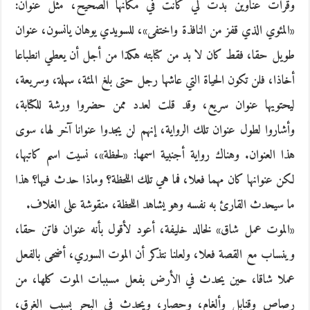
وقرأت عناوين بدت لي كانت في مكانها الصحيح، مثل عنوان:
«المئوي الذي قفز من النافذة واختفى»، للسويدي يوهان يانسون، عنوان
طويل حقا، فقط كان لا بد من كتابته هكذا من أجل أن يعطي انطباعا
أخاذا، فلن تكون الحياة التي عاشها رجل حتى بلغ المئة، سهلة، وسريعة،
ليحتويها عنوان سريع، وقد قلت لعدد ممن حضروا ورشة للكتابة،
وأشاروا لطول عنوان تلك الرواية، إنهم لن يجدوا عنوانا آخر لها، سوى
هذا العنوان. وهناك رواية أجنبية اسمها: «لحظة»، نسيت اسم كاتبها،
لكن عنوانها كان مهما فعلا، فما هي تلك اللحظة؟ وماذا حدث فيها؟ هذا
ما سيحدث القارئ به نفسه وهو يشاهد اللحظة، منقوشة على الغلاف.
«الموت عمل شاق» لخالد خليفة، أعود لأقول بأنه عنوان فاتن حقا،
وينساب مع القصة فعلا، ولعلنا نتذكر أن الموت السوري، أضحى بالفعل
عملا شاقا، حين يحدث في الأرض بفعل مسببات الموت كلها، من
رصاص وقنابل وألغام، وحصار، ويحدث في البحر بسبب الغرق،