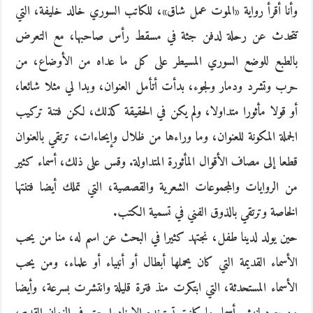
وأنا أقرأ رواية «الموت عمل شاق»، للكاتب السوري خالد خليفة، التي
تتحدث عن رحلة لدفن جثة في مسقط رأس صاحبها، مع التعرض
بالطبع للوضع السوري المسيطر على كل ما عداه من الأوضاع، من
حرب وتشرد ودمار ولجوء، بدأت أتأمل العنوان، وبدا لي مثلا شائعا،
أو قولا مأثورا متداولا، ولم يكن في الحقيقة كذلك، لكن فتنة تركيب
الجملة المكونة للعنوان، وما وراءها من ظلال وإيحاءات، ترتقي بالعنوان
قطعا إلى مصاف الأقوال المأثورة المتداولة. وقس على ذلك، أسماء كثير
من الروايات والمجموعات الشعرية والقصصية، التي تملك أيضا فتنتها
الخاصة وترتقي بالذوق الفني في تسمية الكتب.
حين يولد لدينا طفل، نجتهد كثيرا في البحث عن اسم له، منا من يحب
الأسماء القديمة التي كان يحملها أبطال أو أنبياء أو علماء، ومن يحب
الأسماء المستحدثة، التي ابتكرت منذ فترة قليلة وانتشرت بسرعة، وأيضا