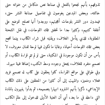
تذوقهم، بأنهم نجحوا بالفعل في صناعة نص متكامل من عنوانه حتى
خاتمته. وبعض المبدعين يغوصون في تفاصيل صناعة النشر حتى،
فيمدون دور النشر بلوحات أعجبتهم، ووجدوا أنها تصلح لتوضع على
أغلفة كتبهم، وكثيرا جدا ما تخفق تلك اللوحات، في نقل الشحنة
المطلوبة، للذي يتأمل الغلاف، ويقلبه قبل شراء الكتاب، بينما تنجح
بعض تلك اللوحات أحيانا، وغالبا ما تكون فيها لوحة لفنان معروف، لا
بأس من أن تكون موجودة في المكتبة، حتى لو لم تتم قراءة الكتاب، أو
تصميم متفرد للغلاف، يجعل وجوده وسط الكتب، إضافة فنية مبهرة.
وفي طوافي على مواقع القراءة، كانوا يعلقون على كتاب له تصميم فريد
فعلا، ومتميز، وانتبهت إلى أن كثيرا من المعلقين على ذلك الكتاب
الإبداعي، ذكروا بأنهم اشتروه انبهارا بتصميمه، ثم بدأوا ينبهرون بالمادة
التي داخله في ما بعد، أي أن العتبة الأولى للدخول إلى عالم الكاتب