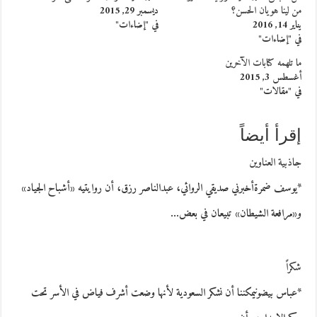
من لينا هويان الحسن؟
ديسمبر 29, 2015
يناير 14, 2016
في "إضاءات"
في "إضاءات"
ما تلهمه كتابات الآخرين
أغسطس 3, 2015
في "مقالات"
إقرأ أيضاً
جاذبية العناوين
*يوسف ضمرةأخبرني صديقي الروائي، عبدالناصر رزق، أن روايتيه «أشباح الجياد»
و«مرافعة الشيطان» تبيعان في بعض…
شكراً
*عباس بيضونيمكننا أن نشكر السعودية لأنها وضعت أشرف فياض في الأسر تحت