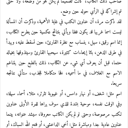
صاحب ذلك الكتاب، كانت تصميما لم يكن هو من وضعه، ولا حتى
تم إشراكه في الرأي حوله حين وضع.
لقد ذكرت مرة، أن عناوين الكتب في غاية الأهمية، وذكرت أن المسألة
ليست اسما غريبا قد يكون فظا ويأتي بنتائج عكسية حين يطرح الكتاب،
إنما اسم رقيق، سهل، ينساب مع نظرة القارئ، حين تسقط عليه، ويبدأ
في طرق الذهن، باثا إيحاءات كثيرة، سيحبها القارئ وسيتذوقها بخياله
حتما، قبل أن يعرف أي شيء عن الكتاب، ذلك بالطبع حين يتناغم
الاسم مع الغلاف، في ما أسميه، فخا متكاملا للجذب، ستأتي نتائجه
سريعا.
اسم مثل: شغف، أو نهار دامس، أو غيبوبة تثرثر، مثلا، أسماء سهلة،
وفي الوقت نفسه، موحية بشدة للذي سوف يراها للمرة الأولى عناوين
لكتب مرصوصة، وحتى لو لم يكن الكاتب معروفا، سيشد عنوانه، بينما
عناوين عادية جدا ومباشرة مثل: أخي الداعشي، أو فتح الله السباك، أو