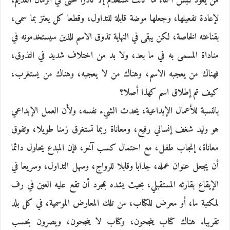
من يعود لنبش أسماء ما كانت تستخدم إلا نادرا حتى في الزمان القديم،
لإعادة تفعيلها، وجعلها موضة قابلة للتداول، وقطعا كل يعتز بما سمى،
بقناعته الخاصة، لكن يبقى في النهاية تذوق الاسم للذين سيستخدمونه في
مناداة المسمى به في ما بعد، ولا بد من اختلاف شديد في التذوق،
فهناك من يعجبه الاسم، وهناك من لا يعجبه، وهناك من يستغرب،
كيف تم إطلاق اسم كهذا أصلا؟
بالنسبة للأعمال الإبداعية، يحدث الشيء نفسه، ولأن العمل الإبداعي
هو وليد شغف إنساني رفيع، ومعاناة ربما تستغرق زمنا طويلا، وتفوق
معاناة، إنجاب طفل، مع احتمال كسب آخر، فإن المبدع يحاول دائما
أن يجعل عنوان عمله، جذابا وقابلا للرواج، وسهل التداول، وسريعا في
الإيقاع بقارئه المستقبلي، بحيث يشده بمجرد أن تقع عليه العين في رف
لمكتبة ما، أو معرض للكتاب، من تلك المعارض الموسمية، في كل بلد
تقريبا. هناك كتاب ينجحون، وكتاب لا ينجحون، ويصرون بحسب