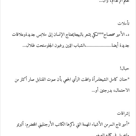
حكم الإعدام، وأن…
تأملات
د. الأمير صحصاح***لكي يشعر بالبهجةيحتاج الإنسان إلى ملابس جديدةوعلاقات
جديدة أيضا………………….الشباب الذين يرغبون الجلوستحت ظلال…
حبال!
*حنان كامل الشيخامرأة وافقت الرأي الجمعي بأن صوت القنابل صار أكثر من
الاحتمال، بدرجتين أو…
إشراقات
*أمير تاج السرمن الأشياء المهمة التي ذكرها الكاتب الأرجنتيني المخضرم: ألبرتو
مانغويل في كتابه الصغير…