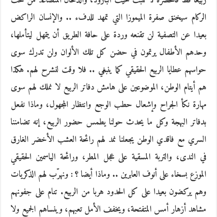
ربيعا قط فالخضرة لا تنبت حيث البارود، والدخان المتصاعد من تحت
الركام سيخنق صفرة الميموزا التي تمهد للدفء .. والإنسان الراكض
بعيدا عن التصفية لن تقنعه وردة على حافة الطريق أن يتمهل ليتأملها،
وحدهم الأطفال يرتمون في حضن كل تلك الألوان ولن تدرك سوى
حواسهم عطايا الربيع الحقيقي كما ينبغي .. فلا وقت لنشرح لهم. هكذا
هم أيتام الوطن، الموضوعين على هامش دفاتر الربيع لا نملك لهم سوى
مهارة نكأ الجراح وإشعال حطب الوجع وانتظار المجهول، وماذا نفعل
بدفاتر البهجة وكل ما يحدث حولنا يطمس حضور الربيع، إنه تضامننا
السري مع فاقدي الوطن يجعلنا نمد لهم رائحة العشب الأخضر الغارق
في الندى، والتربة المسقية على عجل المطر، ورائحة الياسمين الحقيقي
الموزع بسخاء على أنوف العابرين .. وماذا أيضا ؟ : ونهرّب لهم الذكريات
وهم يركضون بعيدا على كل الحدود هربا من الربيع. تنام على جفونهم
مشاهد أزهار أمس المتفتحة، ويخفف الأمل تعبهم، وينساهم الجميع ولا