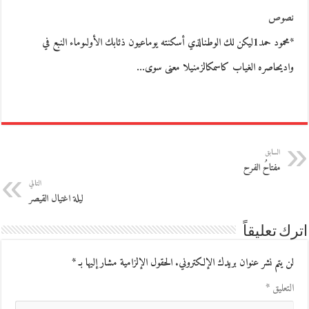
نصوص
*محمود حمد1ليكن لك الوطنالذي أسكنته يوماعيون ذئابك الأولىوماء النبع في
واديحاصره الغياب كاسمكالزمنيلا معنى سوى…
السابق
مفتاحُ الفرح
التالي
ليلة اغتيال القيصر
اترك تعليقاً
لن يتم نشر عنوان بريدك الإلكتروني.
الحقول الإلزامية مشار إليها بـ
*
التعليق
*