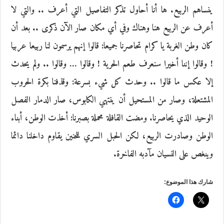
ينساهم الربيع. ها أنا أحاول تذكر التفاصيل التي أعرف .. والتي لا
أعرف عن الربيع هنا وهناك وفي أي مكان صار الآن ذكرى .. بعد أن
كان وطن الغربة يا كرام تحاصرنا جميعا: قالوا إنهم يرسمون لنا ربيعا عربيا
! وقالوا إننا أخيرا سنعرف طعم الحرية ! وقالوا … وقالوا .. ولم يحدث
إلا عكس ما قالوا .. وحدث كل شيء بسرعة: وقذفنا بكرة الحروب
المشتعلة، وصار من المستحيل أن ينتهي الكابوس، صار الدمار الفصل
الوحيد الذي يحاصرنا. ومضت القافلة محملة بصبرنا: أخذت الوطن، أبناء
الوطن وصادرت الربيع، لكن الحبل السري للحنين يقاوم داخلنا دائما
وينغص على النسيان مآدبه الفاخرة.
شارك هذا الموضوع: