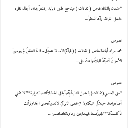
*عثمان بالنائلةخاص ( ثقافات )عبثاسمع طنين ذبابة. اِقشعرّ بدنه. أجال نظره
داخل الغرفة. رآها تستقرّ…
نصوص
محمد مراد أباظةخاص ( ثقافات )(المرآة)لا.. لا تصدِّق..ذاكَ الطفلُ لم يهرمهيَ
الأحزانُ أتعبَتْهُ قليلاًفتراءَتْ على…
نصوص
*منى العاصي(ثقافات)يا خليل النارشَيِّئْنيآيةفي الحطبلأقتنصالشرارة***لا تقللي
أصابعوتعقد حبلاًفي شبكةولا تزححصى النهركي لاتصيبكحمى الجداولوأنت
تأكلسمكة***عجوزٌصلعاءقبيحةبعين رماديةتتلصلصمن…