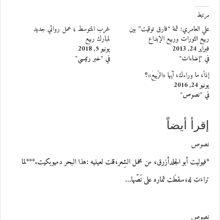
مرتبط
علي العامري: ثمة “فارق توقيت” بين
غرب المتوسط ؛ عمل روائي جديد
ربيع الثورات وربيع الإبداع
لمبارك ربيع
فبراير 24, 2013
يونيو 5, 2018
في "إضاءات"
في "خبر رئيسي"
إذاً، ما وراءك، أيُّها «الرّبيعُ»؟
يونيو 24, 2016
في "نصوص"
إقرأ أيضاً
نصوص
*فيوليت أبو الجلدأزرق، من مخمل الشِعر،قلت لعينيه :هذا البحر دميوبكيت.***لما
تراءَت له،سقطَت ثماره على نَصّها…
نصوص