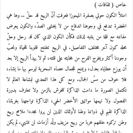
خاص ( ثقافات )
امتلأ الكون حولي بصفرة الميموزا فعرفت أنّ الربيع قد حلّ .. وها هي
الخضرة تندفع في وجوهنا اندفاع من لا يخشى الصدّ، والكون يعرض
مفاتنه مع قلة من ينتبه لذلك فكأن الكون الذي كان قد رحل وحلّ
محله كون آخر مختلف التفاصيل. في الربيع تتفتح قلوبنا للحياة ونحبّ
وجودنا أكثر ويخرج الفرح من مخابئه على قلته، ثم لا يهدأ الربيع إلا بعد
أن يوزع عطاياه بعدل، ويمنح للجمال عصاه السحرية ليرسم بها ما يشاء،
فلا خوف من مسّ الجمال. ومع كل هذا التحدي لبشاعة العالم لا
تكتمل الصورة ما دامت الذاكرة تتحرش بالزمن ولا تعترف بدورة
الفصول ولا تهمها مواثيق الأخضر الحي، الذاكرة تواجهنا بغربتنا،
الذاكرة تقيم في ذواتنا وطنا لأولئك الذين لن يروا مجددا ملامح ربيع
وطن تركوه خلفهم هربا من ربيع مزيف ولّد أزمات لن تنتهي. لم يكن