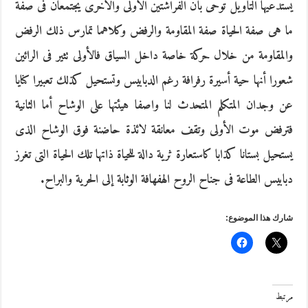
يستدعيها التأويل توحى بأن الفراشتين الأولى والأخرى يجتمعان فى صفة
ما هى صفة الحياة صفة المقاومة والرفض وكلاهما تمارس ذلك الرفض
والمقاومة من خلال حركة خاصة داخل السياق فالأولى تثير فى الرائين
شعورا أنها حية أسيرة رفرافة رغم الدبابيس وتستحيل كذلك تعبيرا كنايا
عن وجدان المتكلم المتحدث لنا واصفا هيئتها على الوشاح أما الثانية
فترفض موت الأولى وتقف معانقة لائذة حاضنة فوق الوشاح الذى
يستحيل بستانا كذابا كاستعارة ثرية دالة للحياة ذاتها تلك الحياة التى تغرز
دبابيس الطاعة فى جناح الروح الهفهافة الوثابة إلى الحرية والبراح.
شارك هذا الموضوع:
مرتبط