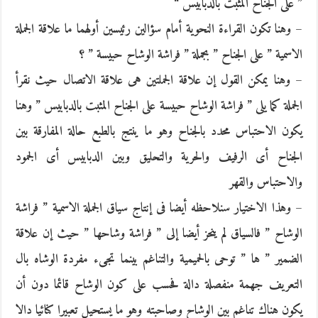
” على الجناح المثبت بالدبابيس “
– وهنا تكون القراءة النحوية أمام سؤالين رئيسين أولهما ما علاقة الجملة
الاسمية ” على الجناح ” بجملة ” فراشة الوشاح حبيسة ” ؟
– وهنا يمكن القول إن علاقة الجملتين هى علاقة الاتصال حيث نقرأ
الجملة كما يلى ” فراشة الوشاح حبيسة على الجناح المثبت بالدبابيس ” وهنا
يكون الاحتباس محدد بالجناح وهو ما ينتج بالطبع حالة المفارقة بين
الجناح أى الرفيف والحرية والتحليق وبين الدبابيس أى الجمود
والاحتباس والقهر
– وهذا الاختيار سنلاحظه أيضا فى إنتاج سياق الجملة الاسمية ” فراشة
الوشاح ” فالسياق لم ينحز أيضا إلى ” فراشة وشاحها ” حيث إن علاقة
الضمير ” ها ” توحى بالحميمية والتناغم بينما تجىء مفردة الوشاه بال
التعريف جهمة منفصلة دالة فحسب على كون الوشاح قائما دون أن
يكون هناك تناغم بين الوشاح وصاحبته وهو ما يستحيل تعبيرا كنائيا دالا