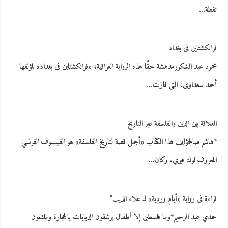
نقطة…
فرانكشتاين فى بغداد
محمود عبد الشكورمدهشة حقًّا هذه الرواية العراقية، «فرانكشتاين فى بغداد» لمؤلفها
أحمد سعداوى، التى فازت…
العلاقة بين الدين والفلسفة عبر التاريخ
*هاشم صالحمؤلف هذا الكتاب «أجمل قصة لتاريخ الفلسفة» هو الفيلسوف الفرنسي
المعروف لوك فيري. وكان…
قراءة فى رواية «أيام وردية» لـ"علاء الديب"
حمدي عبد الرحيم*وما فلسطين إلا أطفال يرشقون الدبابات بالحجارة وملثمون