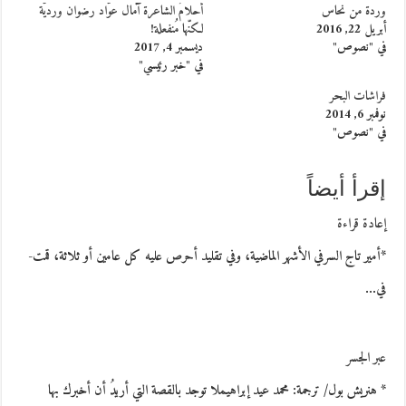
وردة من نحاس
أحلامُ الشاعرة آمال عوّاد رضوان ورديّة
أبريل 22, 2016
لكنّها مُنفعلة!
في "نصوص"
ديسمبر 4, 2017
في "خبر رئيسي"
فراشات البحر
نوفمبر 6, 2014
في "نصوص"
إقرأ أيضاً
إعادة قراءة
*أمير تاج السرفي الأشهر الماضية، وفي تقليد أحرص عليه كل عامين أو ثلاثة، قمت-
في…
عبر الجسر
* هنريش بول/ ترجمة: محمد عيد إبراهيملا توجد بالقصة التي أريدُ أن أخبرك بها