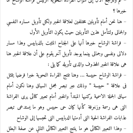
– ثم ولنرجع الآن إلى سؤال القراءة النحوية الرئيس فراشة الوشاح ما
خبرها ؟
– هنا نحن أمام تأويلين مختلفين لعلاقة الخبر ولكل تأويل مساره النفسي
والجمالى ولنتأمل هذين التأويلين حيث يكون التأويل الأول
– فراشة الوشاح خبرها أنها على الجناح المثبت بالدبابيس وهذا مسار
دلالى ونفسى وجمالى بينما يوجد تأويل آخر يقوم على أن علاقة الخبر هنا
هى علاقة الخبر المحذوف والذى تأويله كما يلى :
– فراشة الوشاح حبيسة … وهنا تنتج القراءة النحوية خبرا فرضيا يتمثل
فى علاقة ” حبيسة ” وذلك عبر تبصر مجمل السياق وهنا نكون أمام
سياق الجملة الاسمية بركنيها المبتدأ والخبر أمام تعبير كنائى يرى الفراشة
التى هى رسمة وزخرفة كأنها كيان حى حبيس وهو ما يستدعى تبصر
عذابات الفراشة الحية التى أدمتها الدبابيس التى تحبسها إلى الوشاح
– وهذا التعبير الكنائى هو ما ينتج التعبير الكنائى التالي عن صفة البطل