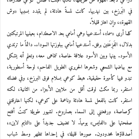
ذراعي لأُبعدَ القهوةَ عن طريقها، لكنها أقْبَلَتْ، فلمسَ كوعي صدرهَا،
في البَرزخ، بين نهديها. كانت لمسةً هادئة، لم يتبدد بسببها «وش
القهوة»، وإن اهتز قليلاً.
كلما أرى «سما»، أستدعيها وهي أمامي بعد الاصطدام، بعينيها المرتبكتين
بدلال، الفَزِعَتين برفق. أستدعيها أمامي ببلوزتها السوداء. دائماً ما ترتدي
الأسود. بينها وبين الأسود علاقة خاصة، تتماهى معه، وتعلم أنه يشكل
مع بياضها الشمعي وشعرها الحريري الطويل الفاحم، لوحة أسطورية،
تبدو فيها كأميرة حقيقية. هبط كوعي بسلام فوق البرزخ، وفي فضائه
استقر. ربما مكث لوقت أقل من ملايين الأجزاء من الثانية، لكنه
استقر. كانت بالفعل لمسة هادئة وناعمة على كوعي، لكنها اخترقتني
كرصاصة، ورفعتني إلى السماء بصاروخ. لشهور طويلة كنتُ أفتح
صفحتها على «الفايس» يومياً. لا تضيف جديداً على «التايم لاين»،
أصدقاؤها محدودون. صورها قليلة، في إحداها تظهر وسط شباب