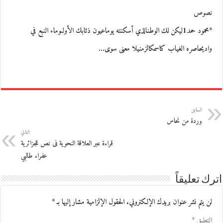
نصوص
*محمود حمد1ليكن لك الوطنالذي أسكنته يوماعيون ذئابك الأولىوماء النبع في
واديحاصره الغياب كاسمكالزمنيلا معنى سوى…
السابق
وردة من نحاس
التالي
قراءة عبر العلاقة النحوية فى نص للجزائرية
عفراء طالبي
اترك تعليقاً
لن يتم نشر عنوان بريدك الإلكتروني.
الحقول الإلزامية مشار إليها بـ
*
التعليق
*