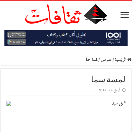
الرئيسية
/
نصوص
/
لمسة سما
لمسة سما
أبريل 22, 2016
*علي سيد