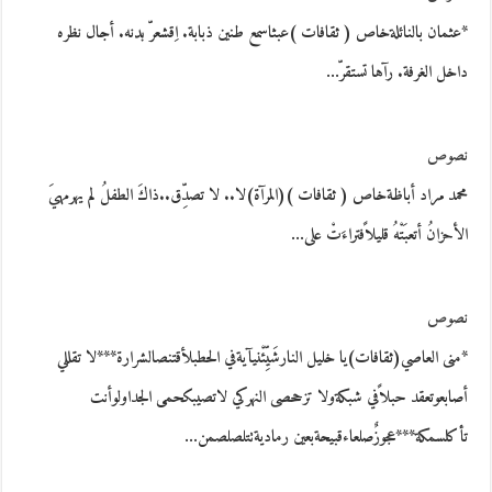
*عثمان بالنائلةخاص ( ثقافات )عبثاسمع طنين ذبابة. اِقشعرّ بدنه. أجال نظره
داخل الغرفة. رآها تستقرّ…
نصوص
محمد مراد أباظةخاص ( ثقافات )(المرآة)لا.. لا تصدِّق..ذاكَ الطفلُ لم يهرمهيَ
الأحزانُ أتعبَتْهُ قليلاًفتراءَتْ على…
نصوص
*منى العاصي(ثقافات)يا خليل النارشَيِّئْنيآيةفي الحطبلأقتنصالشرارة***لا تقللي
أصابعوتعقد حبلاًفي شبكةولا تزححصى النهركي لاتصيبكحمى الجداولوأنت
تأكلسمكة***عجوزٌصلعاءقبيحةبعين رماديةتتلصلصمن…