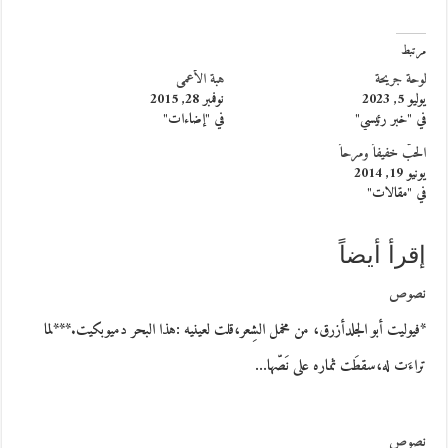
مرتبط
لوحة جريحة
هبة الأعمى
يوليو 5, 2023
نوفمبر 28, 2015
في "خبر رئيسي"
في "إضاءات"
الحبُّ خفيفاً ومرحاً
يونيو 19, 2014
في "مقالات"
إقرأ أيضاً
نصوص
*فيوليت أبو الجلدأزرق، من مخمل الشِعر،قلت لعينيه :هذا البحر دميوبكيت.***لما
تراءَت له،سقطَت ثماره على نَصّها…
نصوص