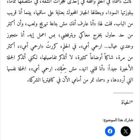
كانت «سما» في الحلم واقفة في إحدى حجرات الشقة، في منتصفها تماماً،
ببلوزتها السوداء وبنطالها الجينز المحبوك بعناية على ساقيها، بينما أنا قريب
من الباب. قلت لها: «أنا عارف أنك مش بتاعة تهريج ولعب، وأن أكتر
من حد حاول يخرج معاكي وبترفضي، بس اعمل إيه. أنا متجوز
وعندي عيال… ارحمي أمي». في الحلم، كررتُ «ارحمي أمي»، أكثر
من مرة، شاكياً أوضاعاً كثيرة، لا أتذكر تفاصيلها، لكني أتذكر الجملة
الأخيرة جيداً: «أنا قلبي اتهد. مش حِمْلِك. ارحمي أمي»، الجملة نفسها
التي أرددها، و «سما» تمر من أمامي الآن في كافيتريا الشركة.
_______
*الحياة
شارك هذا الموضوع: