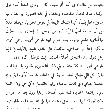
وفتيات من عائلتها، في أحد أفراحهم. كانت ترتدي فستاناً أسودَ فوق
الركبة. لطالما فتحتُ صفحتها، وحدقتُ في تلك الصورة التي تقف فيها
بساقين، تعلم يقيناً، أنهما يشيعان البهجةَ في نفوس ناظريها، ويعدان دليلاً
على أن الطبيعة تحبُّ المرأةَ أكثر من الرجل. في إحدى الليالي حلمتُ
بها أمامي، تبتسم بهدوء، بينما أصرخ فيها: «ارحمي أمي… ارحمي أمي».
لم تكن فَزِعةً من صراخي، حافظت على الهدوءِ نفسِهِ والابتسامةِ ذاتِها
وهي تقول: «أنا ماشفتش أصلاً مامتك… إنت بتزعقلي كده ليه؟».
«ارحمي أمي… أنا 39 سنة، وانتي 23، أنا ضهري مقسوم بالمسؤوليات،
وانتي كل اللي عليكي قسط العربية اللي دفعلك مقدمتها أبوكي. ابني رايح
خامسة ابتدائي، في لغات خاصة، وبنتي هاتدخل «كي جي وان» السنة
دي، والشقة الجديدة لسه عليها أقساط، وعليا ديون بعد ما القرض
ماكفاش تشطيبها، ده انا حتى قعدت فيها على المحارة. شايفة المحارة؟».