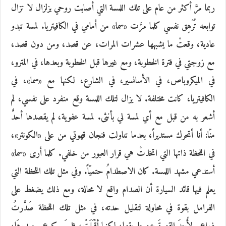
ربما مرَّ أكثر من عام على تلك اللمسة التي أصابت روحي بزلزال لا تزال
توابعه تُرْهِق نفسي كلما مرَّت «سما» من أمامي في الكافيتريا. لمسة تبدو
عادية، وقعتْ ما يشبهها عشرات المرات، عن قصد، ومن دون قصد،
مع زوجتي في فترة الخطوبة، ومع غيرها قبل الخطوبة وبعدها، في المترو،
في الميكروباص، في الأسانسير، في الشارع، لكنها مع «سما»، في
الكافيتريا، كانت مختلفة. لا يزال لتلك اللمسة وقع منفرد على نفسي، لم
أشعر به من قبل مع أي لمسة لي بأنثى. لمسة عفوية، لم يقصدها أحدٌ
منّا: أنا أتحرك مستديراً، بعدما تناولت فنجان قهوتي من على «الكونتر»،
في اللحظة ذاتها التي اتخذتْ هي قرار العبور من خلفي. كلما أرى «سما»
أستدعي مشهد اللمسة. كان الاصطدامُ حتميّاً. وفي مثل تلك اللحظة التي
يعلم فيها قائد السيارة أن الصدام واقع لا محالة، ومع ذلك يضغط على
الفرامل بقوة في محاولة لتقليل حدته، في مثل تلك اللحظة صَدَّرتُ