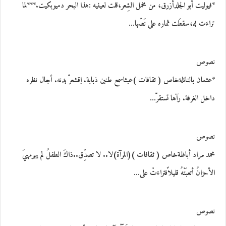
*فيوليت أبو الجلدأزرق، من مخمل الشِعر،قلت لعينيه :هذا البحر دميوبكيت.***لما
تراءَت له،سقطَت ثماره على نَصّها…
نصوص
*عثمان بالنائلةخاص ( ثقافات )عبثاسمع طنين ذبابة. اِقشعرّ بدنه. أجال نظره
داخل الغرفة. رآها تستقرّ…
نصوص
محمد مراد أباظةخاص ( ثقافات )(المرآة)لا.. لا تصدِّق..ذاكَ الطفلُ لم يهرمهيَ
الأحزانُ أتعبَتْهُ قليلاًفتراءَتْ على…
نصوص