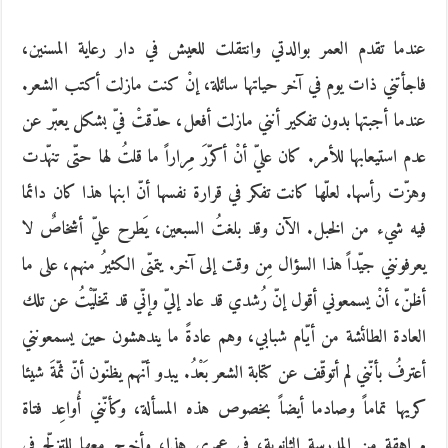
عندما تقدم العمر بوالدتي وانتقلت للعيش في دار رعاية المسنين،
فاجأتني ذات يوم في آخر حياتها سائلة، إنْ كنت مازلت أكتب الشعر.
عندما أجبتها بدون تفكير أنني مازلت أفعل، حدّقتْ فيّ بشكل يعبّر عن
عدم استيعابها للأمر. كان عليّ أنْ أكرّرَ مِراراً ما قلتُ لها حتّى تنهّدت
وهزّت رأسها. لعلّها كانت تفكر في قرارة نفسها أنّ ابنها هذا كان دائما
فيه شيء من الخبل. الآن وقد بلغتُ السبعين، يَطرح عليّ أشخاصٌ لا
يعرفونني جيّداً هذا السؤال مِن وقت إلى آخر. يتمنّى الكثيرُ منهم، على ما
أظنّ، أنْ يسمعوني أقول إنّ رُشدي قد عاد إليّ وإنّي قد تخلّيْتُ عن تلك
العادة الطائشة من أيّام شبابي، وهم عادةً ما يندهشون حين يسمعونني
أعترفُ بأنّني لم أتوقّف عن كتابة الشعر بَعْدُ. يبدو أنّهم يظنّون أنّ ثمّةَ شيئا
كريها تماماً وصادما أيضاً بخصوص هذه المسألة، وكأنّني أُواعِد فتاة
مراهقة من المدرسة الثانوية، في عمري هذا، وأخرج معها للتزلّج في