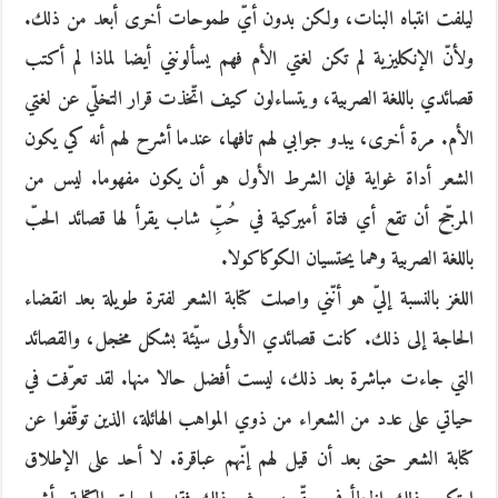
ليلفت انتباه البنات، ولكن بدون أيّ طموحات أخرى أبعد من ذلك.
ولأنّ الإنكليزية لم تكن لغتي الأم فهم يسألونني أيضا لماذا لم أكتب
قصائدي باللغة الصربية، ويتساءلون كيف اتّخذت قرار التخلّي عن لغتي
الأم. مرة أخرى، يبدو جوابي لهم تافها، عندما أشرح لهم أنه كي يكون
الشعر أداة غواية فإن الشرط الأول هو أن يكون مفهوما. ليس من
المرجّح أن تقع أي فتاة أميركية في حُبِّ شاب يقرأ لها قصائد الحبّ
باللغة الصربية وهما يحتسيان الكوكاكولا.
اللغز بالنسبة إليّ هو أنّني واصلت كتابة الشعر لفترة طويلة بعد انقضاء
الحاجة إلى ذلك. كانت قصائدي الأولى سيّئة بشكل مخجل، والقصائد
التي جاءت مباشرة بعد ذلك، ليست أفضل حالا منها. لقد تعرّفت في
حياتي على عدد من الشعراء من ذوي المواهب الهائلة، الذين توقّفوا عن
كتابة الشعر حتى بعد أن قيل لهم إنّهم عباقرة. لا أحد على الإطلاق