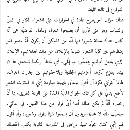
الشوارع في تلك الليلة.
هناك سؤال آخر يطرح عادة في الحوارات على الشعراء الكبار في السنّ
والشباب وهو متى قرّروا أن يصبحوا شعراء ولماذا. الفرضيّة هي أنّه
كانت هناك لحظة شعروا فيها أنّه من الممكن أن يكون ثمّةَ مصير آخر
ينتظرهم غير كتابة الشعر، متبوعة بالإعلان عن ذلك لعائلاتهم، الإعلان
الذي يجعل أمهاتهم يتعجّبن: «يا إلٰهي، أي خطأ ارتكبنا لنستحق هذا؟»
بينما ينتزع آباؤهم أحزمتهم الجلدية ويلاحقونهم بين جدران الغرف.
طالما أغوتني فكرة أن أقول للمحاور بلهجة صارمة إنّني قد اخترت الشعر
لأضع يديّ على كل تلك الجوائز الماليّة الملقاة على قارعة الطريق، بما أنّ
إخباره أنّهُ لم يكن هناك أبدا أيّ قرار من هذا القبيل، في حالتي،
سيخيّب ظنّه لا محالة. يريدون أن يسمعوا شيئا بطوليا وشعريا، وأنا أقول
لهم إنّني كنت مجرّد تلميذ مراهق في المدرسة الثانوية يكتب القصائد