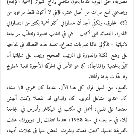
مصيرية، حتى اليوم، عندما يكون منافسي برنامج كمبيوتر (أسميه «الإله»)
ويخدعني تسع مرات من أصل عشر، فإنني لا أكون فقط مرعوبا من
ذكائه الخارق، ولكنّي أجد أن خساراتي أكثر أهمية بكثير من انتصاراتي
النادرة. القصائد التي أكتب – هي في الغالب قصيرة وتتطلّب مراجعة
لانهائية – تذكّرني غالبا بمباريات شطرنج. تعتمد هذه القصائد في نجاحها
على وضع الكلمة والصورة في الترتيب الصحيح ويجب على نهاياتها أن
تتميّز بالحتمية والمفاجأة، كما هو الأمر في الحركة الأخيرة للعبة شطرنج
وقد نفّذت بدقة وأناقة.
بالطبع، من السهل قول كل هذا الآن. عندما كان عمري ١8 سنة،
كان عندي مشاغل أخرى. كان والداي قد انفصلا وكنت أعيش
معتمدا على نفسي، أعمل في مكتب في شيكاغو وأدرس في الجامعة
ليلا. في ما بعد، في سنة 1958، عندما انتقلت إلى نيويورك، عشت
بالطريقة نفسها. كتبت قصائد ونشرت البعض منها في مجلات أدبية،