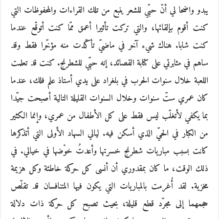
يبدو واضحا لي أنّ حبّي للشعر ينبع من تلك القراءات والمحفوظات التي
كنت أقوم بإلقائها، والتي تركت تأثيرا أعمق ممّا كنت أتوقّع عندما
كنت شابا. هناك شيء آخر في ماضيّ تأكّدت منه مؤخّرا فقط وقد
ساهم في مثابرتي على كتابة القصائد، إنه حبّي للشطرنج. كنت قد تعلمت
اللعبة خلال سنوات الحرب في بلغراد على يدي أستاذ علم فلك، عندما
كان عمري ستّ سنوات وخلال السنوات القليلة التالية أصبحت جيّدا
بما يكفي لأتغلّب ليس فقط على كل الأطفال من عمري، وإنما الكثير
من الكبار في الحيّ الذي أسكن فيه. ليالي السهاد الأولى التي أتذكرها
كانت بسبب مباريات شطرنج خسرتها وأعدتُ خوْضها في خيالي. في
ذلك الوقت، ما كان بمقدوري أن أنسى كل حركة خاطئة وكل هزيمة
مخزية. لقد أُغرمت بالمباريات التي يكون فيها المتنافسان قد تقلّص
حجمهما إلى مجرّد قطع قليلة، بحيث تصبح كل حركة ذات دلالة