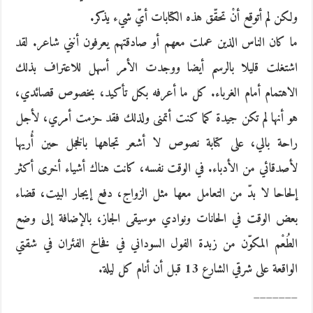
ولكن لم أتوقع أنْ تحقّق هذه الكتابات أيّ شيء يذكر.
ما كان الناس الذين عملت معهم أو صادقتهم يعرفون أنني شاعر. لقد
اشتغلت قليلا بالرسم أيضا ووجدت الأمر أسهل للاعتراف بذلك
الاهتمام أمام الغرباء. كل ما أعرفه بكل تأكيد، بخصوص قصائدي،
هو أنها لم تكن جيدة كما كنت أتمنى ولذلك فقد حزمت أمري، لأجل
راحة بالي، على كتابة نصوص لا أشعر تجاهها بالخجل حين أُريها
لأصدقائي من الأدباء. في الوقت نفسه، كانت هناك أشياء أخرى أكثر
إلحاحا لا بدّ من التعامل معها مثل الزواج، دفع إيجار البيت، قضاء
بعض الوقت في الحانات ونوادي موسيقى الجاز، بالإضافة إلى وضع
الطُعْم المكوّن من زبدة الفول السوداني في فخاخ الفئران في شقتي
الواقعة على شرقي الشارع 13 قبل أن أنام كل ليلة.
_______