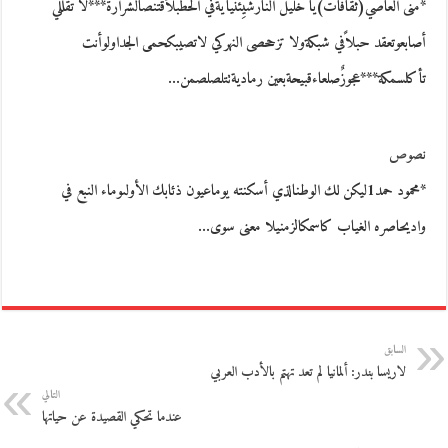
*منى العاصي(ثقافات)يا خليل النارشَيِّئْنيآيةفي الحطبلأقتنصالشرارة***لا تقللي
أصابعوتعقد حبلاًفي شبكةولا تزححصى النهركي لاتصيبكحمى الجداولوأنت
تأكلسمكة***عجوزٌصلعاءقبيحةبعين رماديةتتلصلصمن…
نصوص
*محمود حمد1ليكن لك الوطنالذي أسكنته يوماعيون ذئابك الأولىوماء النبع في
واديحاصره الغياب كاسمكالزمنيلا معنى سوى…
السابق
لاريسا بندر: ألمانيا لم تعد تهتم بالأدب العربي
التالي
عندما تحكي القصيدة عن حياتها