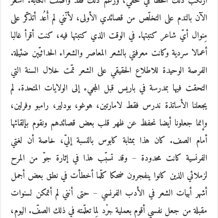
ارتكب ذلك الخطأ في حقّي، ورغم ذلك فقد واصلت الكتابة. أشعر
الآن بالندم على التخلّص من قصائدي الأولى، لأنّني لم أَعُد أتذكّر على
مِنوال أيّ شاعر كتبتها. في الوقت الذي كتبتها فيه، كنت أقرأ غالبا
أعمالا سردية وكانت معرفتي بالشعر المعاصر والشعراء الحداثيّين ضئيلة.
الفرصة الوحيدة للاطلاع الحقيقي على الشعر تمّت خلال السنة التي
التحقت فيها بمدرسة في باريس قبل المجيء إلى الولايات المتحدة. لم
يجعلنا الأساتذة ندرس فقط لامارتين، هوغو، بودلير، رامبو وفرلين،
وإنما جعلونا أيضا نحفظ عن ظهر قلب بعض قصائدهم ونقوم بإلقائها
أمام الصف. كان هذا بمثابة كابوس بالنسبة إليّ، خاصة أن لغتي
الفرنسية كانت محدودة – وقد تسبّب هذا في إثارة جوّ من المرح
لزملائي الذين كانوا ينفجرون ضحكا كلّما أخطأت في نطق بعض أجمل
أشهر أبيات الشعر في الأدب الفرنسي – حتى أنني لم أتمكن لسنوات
مقبلة من جعل نفسي أقوم بعملية جرْد لِما تعلّمته في ذلك الصفّ. اليوم،