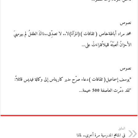
نصوص
محمد مراد أباظةخاص ( ثقافات )(المرآة)لا.. لا تصدِّق..ذاكَ الطفلُ لم يهرمهيَ
الأحزانُ أتعبَتْهُ قليلاًفتراءَتْ على…
نصوص
*يوسف إسماعيل( ثقافات )دعاء صرّح مدير كاريتاس إلى وكالة فيديس قائلاً:
"لقد دمّرت العاصفة 500 خيمة…
السابق
في المناهج المدرسية مرة أخرى.. لماذا