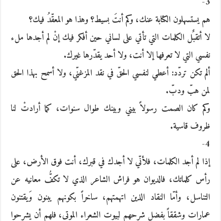
3-
هم يستسهلون الكتابة عنك، وكم أنتَ بسيط؟ وهذا هو المعقّدُ فيك؟
لا أتقبٌل الكلمات التي تأتي على لساني حين أفكر فيك إنْ لم أجدها ملء
نفسي التي لا تعرفها إلا أنت، ولا أحد يقدّرها غيرك.
ألم تكن تردّد: أعطي لنفسي الحقّ في نقد المزغنّي، ولا أسمح بهذا الحق
لمن هبّ ودبّ.
وكم كان الصمت رسولاً بيني وبينك طوال سنوات، كما أرادتْ لنا
ظروف قاسية.
4-
إذا لم أجد الكلمات، فلأنّي لا أجدك في قبرك، أنت فوق الأرض، على
رأس كلماتك، فالديوان هو فراش الشاعر الذي لا تكفُّ معانيه عن
التناسل، وأمّا النقاد الذين اتهمتهم، ساخراً بكونهم يبنون وَيقتنون
عمارات وشققاً بفضل شرحهم لبيوت الشعراء الموتى، فلهم أن يشرحوا