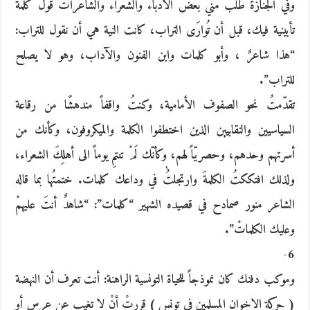
وفي الجنازة طلب مني بعض الأدباء والشعراء والشاعرات قولَ كلمة
تأبينية فيك، قبل أن تُوارَى التراب، كانت النية هي أن نقول للتراب:
“هذا شاعرٌ ، وأبو كلمات وابن الفنون والآداب، وهو لا يصلح
للتراب”.
تقدّمتُ نحو الصفوف الأمامية، وكنتُ واقفاً مندهشًا من رقاعة
السياسيين والنقابيين الذين اختطفوا الكلمة والميكروفون، وكأنك من
أسرتهم وحدهم، وحصريّاً لهم، وكأنّك لَمْ تنتمِ يوماً الى أهلِكَ الشعراء،
ولذلك افتككتُ الكلمةَ وارتجلتُٰ في وداعك كلمات. ختمتُها بما قاله
الشاعر منور صمادح في قصيده الشهير “كلمات”: “شاهدٌ أنتَ عليهمْ
وعليك الكلماتْ”.
6-
وموكب دفنك كان نموذجاً للحياة التونسية الراهنة: أنت تعرف أن النهضة
( حركة الاخوان المسلمين في تونس ) قررتْ أنْ لا تغيب عن عرسٍ أو