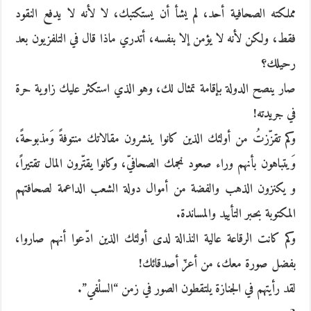
مملكته الصحافية أحد، لم يشأ أن يستكتبك، لا لأنه لا يدفع النقود
فقط، ولكن لأنه لا يؤمن إلا بنفسه، أتدري ماذا قال في التلفزيون بعد
رحيلك؟
صار ينصح الدولة بإقامة تمثال لك، وهو الذي استكثر عليك زاوية حرة
في جريدته!
وكم تقزّزتُ من أولئك الذين كانوا ينشرون مقالاتك منتوفةً وَمذبوحةً،
وَيتباهون بأنهم وراء صعود نجمك الصحافيّ، وكانوا يقتّرون المال تقتيراً،
و يكنزون الذهب والفضة من أموال دولة الشعب الداعمة لصحافتهم
المكتوبة بحبر التأييد والمساندة.
وكم كانت الرقاعة عالية النذالة لدى أولئك الذين ادّعوا أنهم صاروا،
بفضل صورة معك، من أعزّ أصدقائك!
لقد رأيتهم في الجنازة يلتقطون الصور في زمن “السلْفي”.