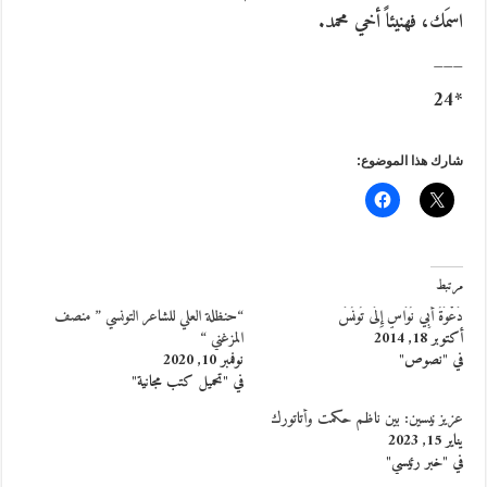
اسمَك، فهنيئاً أخي محمد.
___
*24
شارك هذا الموضوع:
مرتبط
دَعْوَةُ أَبِي نُوَاسٍ إِلَى تُونُسَ
“حنظلة العلي للشاعر التونسي ” منصف
أكتوبر 18, 2014
المزغني “
في "نصوص"
نوفمبر 10, 2020
في "تحميل كتب مجانية"
عزيز نيسين: بين ناظم حكمت وأتاتورك
يناير 15, 2023
في "خبر رئيسي"