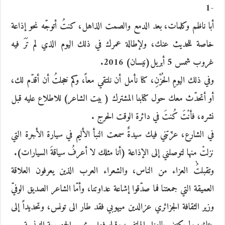
-1
أبا ناظم وكلمات، بعد الدمع والصمت الذاهل، كنتُ أتوجّه نحو إذاعة
خاصة للحديث عنك، ولإطالة عمرك في ذلك اليوم الذي لم تَرَ فيه
غروب شمس 5 أبريل(نيسان) 2016.
وفي ذلك اليومِ الحُزْنِ، كنا نأمل أن نلتقي معاً، وكم خجلتُ أن أقدّم لك،
أو أتحدّث معك حول كتابنا المشترك ( بيت الشاعر) للاطلاع عليه قبل
نشره، فأنْتَ كُنتَ في دائرة الوقت الحرج .
في الشارع، عزّتني فيك سيدةٌ سمعت النبأ الأليم في سيارة الأجرة التي
نزلتْ منها لتوصلني إلى الإذاعة (أنا مثلك لا أعرفُ سياقةَ السيارات).
وتقبلتُٰ العزاء من الناس، والشعراء العرب الذين يعرفون العلاقة
العميقة التي جمعتنا فما صدّقوا إشاعة عداوتنا، وأمّا الشاعر الصديق الوفيّ
وزير الثقافة الجزائري عزالدين ميهوبي فقد طار الى تونس، وتحديداً إلى