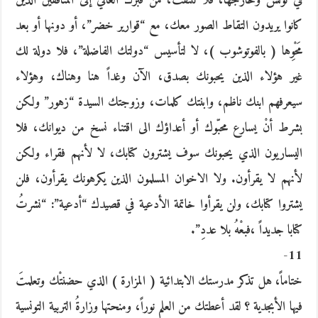
في تونس وخارجها، فلا تلتفتْ، من قبرك العالي إلى المنافقين الذين
كانوا يريدون التقاط الصور معك، مع “قوارير خضر”، أو دونها أو بعد
مَحْوِها ( بالفوتوشوب )، لا لتأسيس “دولتك الفاضلة”، فلا دولة لك
غير هؤلاء الذين يحبونك بصدق، الآن وغداً هنا وهناك، وهؤلاء
سيعرفهم ابنك ناظم، وابنتك كلمات، وزوجتك السيدة “زهور” ولكن
بشرط أنْ يسارع محبّوك أو أعداؤك الى اقتناء نسخ من ديوانك، فلا
اليساريون الذي يحبونك سوف يشترون كتابك، لا لأنهم فقراء ولكن
لأنهم لا يقرأون. ولا الاخوان المسلمون الذين يكرهونك يقرأون، فلن
يشتروا كتابك، ولن يقرأوا خاتمة الأدعية في قصيدك “أدعية”: “نشرتُ
كتابا جديداً ،فبعْهُ بلا عددِ”.
11-
ختاماً، هل تذكر مدرستك الابتدائية ( المزارة ) الذي حضنتْك وتعلمتَ
فيها الأبجدية ؟ لقد أعطتك من العلم نوراً، ومنحتها وزارةُ التربية التونسية