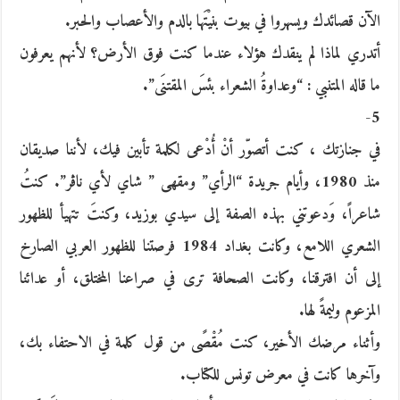
الآن قصائدك ويسهروا في بيوت بنيْتَها بالدم والأعصاب والحبر.
أتدري لماذا لم ينقدك هؤلاء عندما كنت فوق الأرض؟ لأنهم يعرفون
ما قاله المتنبي : “وعداوةُ الشعراء بئسَ المقتنَى”.
5-
في جنازتك ، كنت أتصوّر أنْ أُدْعى لكلمة تأبين فيك، لأننا صديقان
منذ 1980، وأيام جريدة “الرأي” ومقهى ” شاي لأي ناڤر”. كنتُ
شاعراً، وَدعوتني بهذه الصفة إلى سيدي بوزيد، وكنتَ تتهيأ للظهور
الشعري اللامع، وكانت بغداد 1984 فرصتنا للظهور العربي الصارخ
إلى أن افترقنا، وكانت الصحافة ترى في صراعنا المختلق، أو عدائنا
المزعوم وليمةً لها.
وأثناء مرضك الأخير، كنت مُقْصًى من قول كلمة في الاحتفاء بك،
وآخرها كانت في معرض تونس للكتاب.