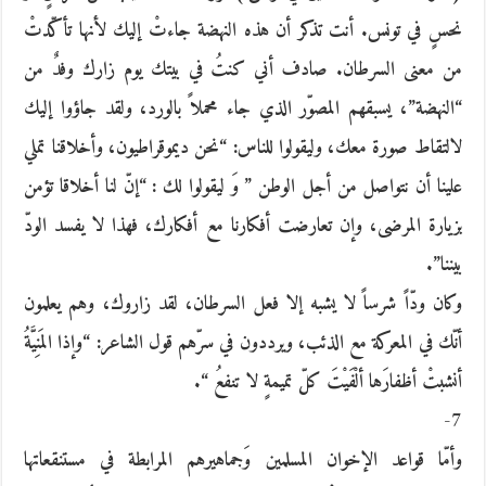
نحسٍ في تونس. أنت تذكر أن هذه النهضة جاءتْ إليك لأنها تأكّدتْ
من معنى السرطان. صادف أني كنتُ في بيتك يوم زارك وفدٌ من
“النهضة”، يسبقهم المصوّر الذي جاء محملاً بالورد، ولقد جاؤوا إليك
لالتقاط صورة معك، وليقولوا للناس: “نحن ديموقراطيون، وأخلاقنا تملي
علينا أن نتواصل من أجل الوطن ” وَ ليقولوا لك : “إنّ لنا أخلاقا تؤمن
بزيارة المرضى، وإن تعارضت أفكارنا مع أفكارك، فهذا لا يفسد الودّ
بيننا”.
وكان ودّاً شرساً لا يشبه إلا فعل السرطان، لقد زاروك، وهم يعلمون
أنّك في المعركة مع الذئب، ويرددون في سرّهم قول الشاعر: “وإذا المَنِيَّةُ
أنشبتْ أظفارَها ألْفَيْتَ كلّ تميمةٍ لا تنفعُ “.
7-
وأمّا قواعد الإخوان المسلمين وَجماهيرهم المرابطة في مستنقعاتها