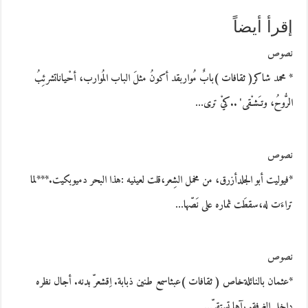
إقرأ أيضاً
نصوص
* محمد شاكر( ثقافات )بابٌ مُواربقد أكونُ مثلَ الباب المُوارب، أحْياناتشرئِبُ
الرُّوحُ، وتـَشـْقى' ..كيْ ترى…
نصوص
*فيوليت أبو الجلدأزرق، من مخمل الشِعر،قلت لعينيه :هذا البحر دميوبكيت.***لما
تراءَت له،سقطَت ثماره على نَصّها…
نصوص
*عثمان بالنائلةخاص ( ثقافات )عبثاسمع طنين ذبابة. اِقشعرّ بدنه. أجال نظره
داخل الغرفة. رآها تستقرّ…