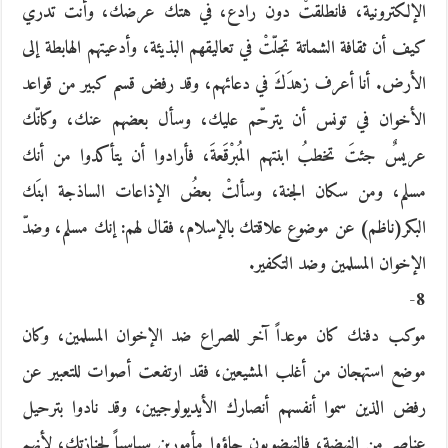
الإلكترونية، فانطلقتْ دون رادع، في هتك عرضك، وأنت تدري
كيف أن ثقافة الشماتة تجلّتْ في تعاليقهم البذيئة، وأدعيتهم الهابطة إلى
الأرض. أنا أعرف زهدَكَ في دعائهم، وقد رفض قسم كبير من قواعد
الأخوان في تونس أن يترحّم عليك، وسأل بعضهم عنك، وكانّك
عريسٌ جئتَ تخطبُ ابنتهم المُبرْقَعةَ، فأرادوا أن يتأكدوا من أنك
مسلم، ومن سكان الجنة، وسألتْ بعضُ الإذاعات الساذجة ابنَك
البكر(ناظم) عن موضوع علاقتك بالإسلام، فقال لهم: إنك مسلم، وضدّ
الإخوان المسلمين وضد التكفير.
8-
موكب دفنك كان موعداً آخر للصراع ضد الإخوان المسلمين، وكان
موضع استهجان من أغلب المشيعين، فقد ارتفعت أصوات للتعبير عن
رفض الذين سموا أنفسهم أنصارك الأيديولوجيين، وقد نادوا بترحيل
عناصر من النهضة، فالنهضويون جاؤوا مأمورين سياسياً لجنازتك، لأنهم