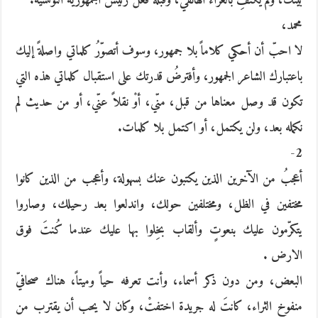
بيتك، ولم يكتفِ بالعزاء الهاتفي، وقبله فعل رئيس الجمهورية التونسية.
محمد،
لا احبّ أن أحكي كلاماً بلا جمهور، وسوف أتصوّرُ كلماتي واصلةً إليك
باعتبارك الشاعر الجمهور، وأفترضُ قدرتك على استقبال كلماتي هذه التي
تكون قد وصل معناها من قبل، منّي، أوْ نقلاً عنّي، أو من حديث لم
نكمله بعد، ولن يكتمل، أو اكتمل بلا كلمات.
2-
أعجبُ من الآخرين الذين يكتبون عنك بسهولة، وأعجب من الذين كانوا
مختفين في الظل، ومختلفين حولك، واندلعوا بعد رحيلك، وصاروا
يتكرّمون عليك بنعوتٍ وألقاب بخِلوا بها عليك عندما كُنتَ فوق
الارض .
البعض، ومن دون ذكر أسماء، وأنت تعرفه حياً وميتاً، هناك صحافيّ
منفوخ الثراء، كانتَ له جريدة اختفتْ، وكان لا يحب أن يقترب من