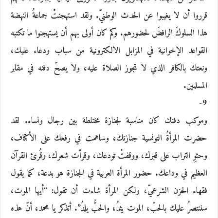
قرروا أن لا يغيبوا عن الحدث الوطنيّ. ولقد استهجنتْ جماعةُ النهضة
هذا السلوكَ الرافضَ لحضورهم. وكم كان أولى بهم أن يستهجنوا ما تكتبه
القواعد الإخوانية في المزابل الالكترونية من سباب ودعاء عليك،
ونعتك بالكافر الذي لا تجوز الصلاة عليه، ولا يصحّ دفنه في مقابر
المسلمين.
9-
وموكب دفنك كان مناسبة لجنازة مختلطة بين رجال ونساء. لقد
حضرت المرأةُ التونسية جنازتك، وساهمت في رفعك على الأكتاف،
وحثوِ التراب على قبرك، ووقفتْ تودعك، وقرأت شعرك، وقُرئ القرآن
العظيم في وداعك. حضور المرأة العربية في الجنازة هو بدعة، كما يقول
فقهاء الحزن الشرعيّ، ولكن المرأة شاءت أن تقول: “أيها الموت،
سننتصرُ عليك بالحبّ، الموت يئدُ، والحبُّ يلدُ”. أتذكر يا محمد، أنّ هذه