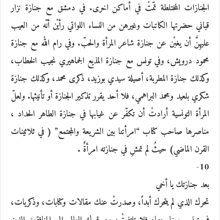
الجنازات المختلطة تمّتْ في أماكن اخرى. في دمشق مع جنازة نزار
قباني حضرتها الكاتبات وغيرهن من النساء اللواتي رأيْن أنّه من العيب
عليهِنَّ أن يغبْن عن جنازة شاعر المرأة والحبّ. وفي رام الله مع جنازة
محمود درويش، وفي تونس مع جنازة المذيع الجماهيري نجيب الخطاب،
وكذلك جنازة المطربة، أصيلة سيدي بوزيد، ذكرى محمد، وكذلك جنازة
شكري بلعيد ومحمد البراهمي، فلا أحد يقرر تذكير الجنازة أو تأنيثها. ولعلّ
المرأة التونسية أرادتْ أن تكفّر عن غيابها في جنازة الطاهر الحداد ،
مناصرها صاحب كتاب “امرأتنا بين الشريعة والمجتمع” ( في ثلاثينات
القرن الماضي) حيثُ لم تمشِ في جنازته امرأةٌ .
10-
بعد جنازتك يا أخي
تحرك الذي لم يتحرك أبداً، وصدرتْ عنك مقالات وكتابات، وذكريات،