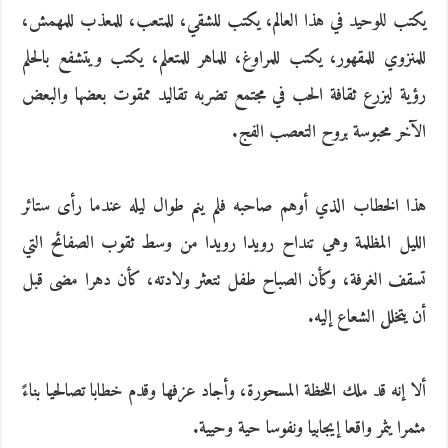
يكتب للوحيد في هذا العالم، يكتب للشقي، للمتعب، للمعذب للمهمش،
للمنزوي للمقهور، يكتب للمراوغ، للماهر للمتعلم، يكتب ويتشفع بالحلم
رؤية ليزرع ثقافة الحب في مجتمع تضربه تقاليد ممقوت بعضها والبعض
الآخر محبوسة بروح التعصب الفج.
هذا الخطاب الذي أوهم صاحبه فلم ينم طوال ليله عندما رأى ستائر
الليل المظلمة وهي تنداح رويدا رويدا من وسط ثقوب الصفائح التي
تسقف الغرفة، وكأن الصباح طفل تتعثر ولادته، كأن دهرا مضى قبل
أن يتخلل الشعاع إليه.
ألا إنه قد ملك اللحظة المسحورة، وأجاد عزفها وقدم خطابا تصالحيا بناءً
مثمرا يثمر واقعا إيجابيا ونفوسا حية وحيية.