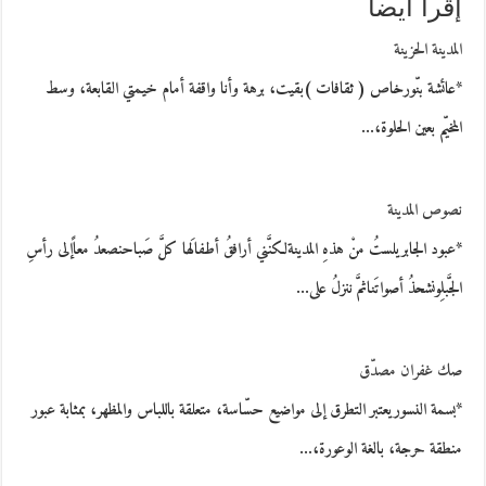
إقرأ أيضاً
المدينة الحزينة
*عائشة بنّورخاص ( ثقافات )بقيت، برهة وأنا واقفة أمام خيمتي القابعة، وسط
المخيّم بعين الحلوة،…
نصوص المدينة
*عبود الجابريلستُ منْ هذهِ المدينةلكنَّني أرافقُ أطفالَها كلَّ صَباحنصعدُ معاًإلى رأسِ
الجَّبلِونشحذُ أصواتَناثمَّ ننزلُ على…
صك غفران مصدّق
*بسمة النسوريعتبر التطرق إلى مواضيع حسّاسة، متعلقة باللباس والمظهر، بمثابة عبور
منطقة حرجة، بالغة الوعورة،…