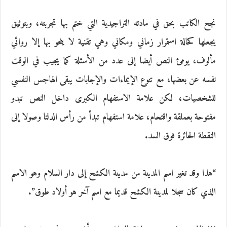
نجح الكاتب بحق في مادته التراجيدية التي ختم بها تجربته، وبتوثيق
يجعلها كحالة استمرار زماني ومكاني وهي تقنية لا ينحو بها إلا روائي
مألوف، يومئ النص أيضا إلى عدد من الأسئلة كما يجيب في الوقت
نفسه عن بعضها، مع تنوع الإيماءات والإجابات يبقى الهاجس النفسي
للشخصيات، لكن علامة الاستفهام الكبرى داخل النص تبدو
مفتوحة بعملقة واقتحام، علامة استفهام تبدأ من رأس الدلتا وصولا إلى
النقطة الحائرة فوق السد.
“هذا وقد تغير اسم المدينة من مدينة الكشح إلى دار السلام وهو الاسم
الذي كان سجلا لمدينة الكشح قديما مع اسم آخر هو أولاد طوق”.