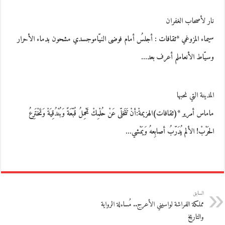
نار لأصحاب الغفران
سيماء المزوغي *ثقافات : أجلسُ أمام فوضى النيّاموجسدي مشحون بدماء الأحرار
وسيّاط الأنعاملم أعرف بعد…
المدينة التي نحبها
ماماس أمرير *(ثقافات)الهزيمةْ:أنْ تَتَخلّى عَنْ حُلْمِكْ تَحْمِلُ قُبّعَةً وَبُنْدُقِيَةْ وَتَخْتَرِعُ
الحَرْبْ! الألم يُدَرّبُ أصابِعهُ وَيَمْشي…
السابق
مملكة الفراشة لواسيني الأعرج.. مُساءلة الرواية
والتاريخ