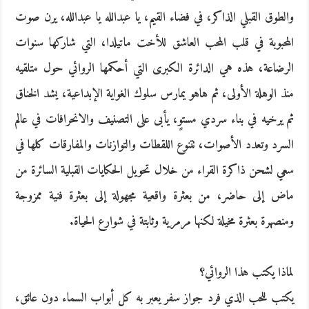
والطوق القبلي الذاكر، في فضاء القيم، يا عبدالله يا عبدالله، يرن صوت
المحبوبة في قلب المحب العاشق للأخت ماتيلدا، التي شاركها سنوات
الرضاعة، هذه هي الدائرة الكبرى التي أحكمها الروائي حول متلقيه
منذ الوهلة الأولى، ثم هاهو يمارس سلوك الغواية الإبداعية، يشد الخناق
ثم يرخيه في بناء سردي مستوٍ، يأبى على التصنيف والانحرافات في عالم
السرد وتعدد الأصوات، تتنوع اللقطات والتوازنات والمفارقات كلها في
سعي لشحن ذاكرة القراء من خلال تحويل الحكايات القبلية السائرة من
ماض إلى حاضر، من بعثرة واقعية مجهولة إلى بعثرة فنية ممزوجة
ومنصهرة بعثرة مخيلة لكنها مرمرية وثابتة في شوارع الحياة.
لماذا يكتب هذا الروائي؟
يكتب للحب الذي فرد جواز سفر يعبر به كل أبواب السماء دون عائق،