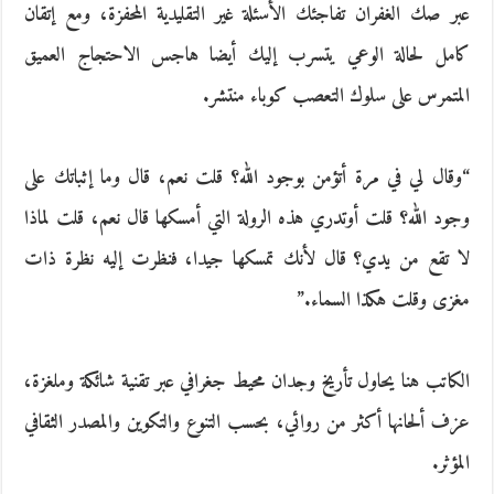
عبر صك الغفران تفاجئك الأسئلة غير التقليدية المحفزة، ومع إتقان
كامل لحالة الوعي يتسرب إليك أيضا هاجس الاحتجاج العميق
المتمرس على سلوك التعصب كوباء منتشر.
“وقال لي في مرة أتؤمن بوجود الله؟ قلت نعم، قال وما إثباتك على
وجود الله؟ قلت أوتدري هذه الرولة التي أمسكها قال نعم، قلت لماذا
لا تقع من يدي؟ قال لأنك تمسكها جيدا، فنظرت إليه نظرة ذات
مغزى وقلت هكذا السماء.”
الكاتب هنا يحاول تأريخ وجدان محيط جغرافي عبر تقنية شائكة وملغزة،
عزف ألحانها أكثر من روائي، بحسب التنوع والتكوين والمصدر الثقافي
المؤثر.