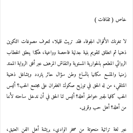
خاص ( ثقافات )
لا تغرنك الأقوال الجوفاء فقد تريث قليلا، لتعرف مصوغات التكوين
ذهنيا ثم انطلق لتقويم بنية جدلية فاحصة وواعية، هكذا ينطق الخطاب
الروائي المطعم بالحوارية المستوية والنقاش المرهف عبر أفق الرواية الممتد
زمنيا والمتسع مكانيا باتساع وطن سؤال حائر يتردد ويشاغل ذهنية
المتلقي، من له الحق في توزيع صكوك الغفران على مجتمع الحب؟ أليس
الحب كافيا لجبر خواطر أهله؟ أليس لنا الحق في أن ندخل ساحته لأننا
من أهله؟ أهل حب وقربى.
عبر لغة تراثية منحوتة من صخر الوادي، بريشة أهل الفن العتيق،