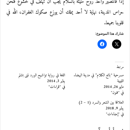
إذا فالمصير واحد روح مليئة بالسلام يجب أن تهتف في خشوع فنحن
حراس المدينة، نهاية لا أحد يملك أن يوزع صكوك الغفران، الله في
قلوبنا جميعا.
شارك هذا الموضوع:
مرتبط
مسرحية “بائع الكلام” في مدينة البيضاء
اللغة في رواية تواشيح الورد لمنى بشلم
الليبية
يناير 3, 2014
مايو 26, 2014
في "قراءات"
في "فنون"
العلاقة بين الشعر والسرد (1 – 2)
يناير 9, 2018
في "إضاءات"