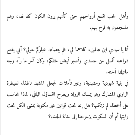
وأهل الحب تتسع أرواحهم حتى كأنهم يرون الكون كله لهم، وهم
منسجمون به فرح بهم.
أنا يا سيدي ابن عالمين، كلاهما لي، فلم يتصاعد غباركم حولي؟ أبي يفتح
ذراعيه أنسل من جسدي وأصير أبيض مثلكم، وكان آخر ما رآه وجه
ماتيلدا أخته.
في بنية شهودية ومشهدية، وعبر تأملات تجعل المشهد ناطقا، لسيطرة
الراوي المشارك وهو يمسك الرولة ويطرح التساؤل الباقي، لماذا نحاسب
على أخطاء لم نرتكبها؟ هل إننا تحت قوانين غير مكتوبة يمشى الكل تحت
رايتها أم أن السكوت يزحزحنا إلى خانة الجبناء؟