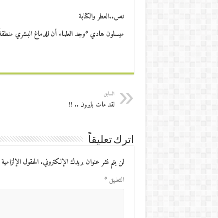
نص..العطر والكتابة
ميسلون هادي *وجد العلماء أن للدماغ البشري منطقةً 
السابق
لقد مات بايرون .. !!
اترك تعليقاً
لن يتم نشر عنوان بريدك الإلكتروني.
الحقول الإلزامية 
التعليق
*