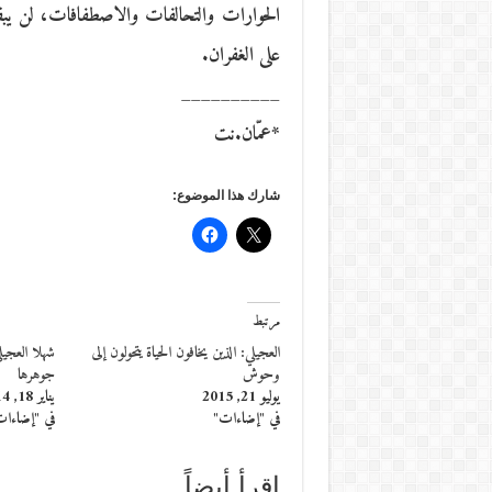
الحوارات والتحالفات والاصطفافات، لن يبقى
على الغفران.
__________
*عمّان.نت
شارك هذا الموضوع:
مرتبط
العجيلي: الذين يخافون الحياة يتحولون إلى
شهلا العجيل
وحوش
جوهرها
يوليو 21, 2015
يناير 18, 2014
في "إضاءات"
في "إضاءا
إقرأ أيضاً