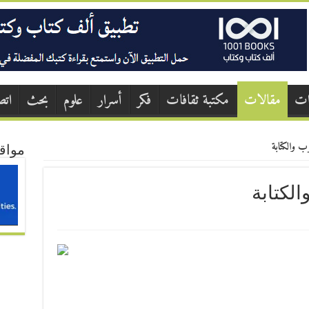
ات
مقالات
مكتبة ثقافات
فكر
أسرار
علوم
بحث
اتص
ب والكتابة
مواق
لكتابة