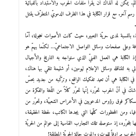
لم. يمكن له آنذاك أن يقرأ ملفّات الحرب والاستبداد بألفبائيّة
سم آخر. مع قرار الكتابة في هذا الظرف الدمويّ المتطرّف يقتل
 بالنسبة لمدى حريّة التعبير، حيث كانت الأصوات خجولة، أمّا
صحافة وعلى صفحات وسائل التواصل الاجتماعيّ… لكنْما يهمّ هو
 الكتابة هي العمل الفنيّ الذي ستواجه به التاريخ والأجيال
لي به لتتناقله وسائل الإعلام ليومين، أو شتيمة تلقي بها هناك،
في الكتابة هي أن تعيد تفكيك الواقع، وتركّبه من جديد بحسّ
ّ في أنّ الحرب تحرّر، إنّها تحرّر كلّاً من اللّغة والفكرة من
 السكاكر فوق رؤوس المدعويين في الأعراس الشعبيّة، وتحرّر من
يا، ومن المحظورات كلّها التي يجدها الكاتب، لحظة الحقيقة،
بتحرّره، إذ ستوصله تلك التجارب القاسية إلى عوالم من الحريّة
 الحرب مرادفاً للموت، والموت حالة الحريّة المطلقة!