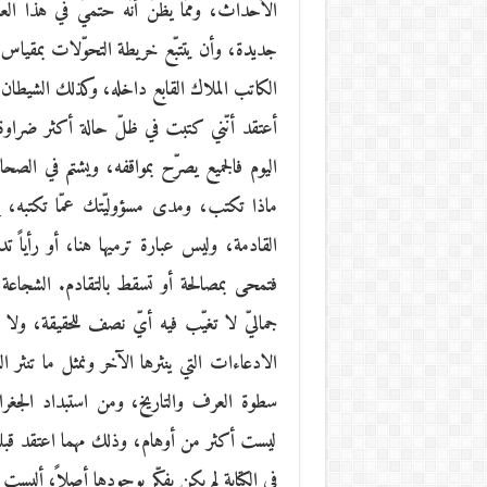
الأحداث، وممّا يظنّ أنّه حتميّ في هذا العا
جديدة، وأن يتتبّع خريطة التحوّلات بمقياس ر
الكاتب الملاك القابع داخله، وكذلك الشيطان.
أعتقد أنّني كتبت في ظلّ حالة أكثر ضراوة،
اليوم فالجميع يصرّح بمواقفه، ويشتم في ال
ماذا تكتب، ومدى مسؤوليّتك عمّا تكتبه، إذ
القادمة، وليس عبارة ترميها هنا، أو رأياً تد
فتمحى بمصالحة أو تسقط بالتقادم. الشجاعة 
جماليّ لا تغيّب فيه أيّ نصف للحقيقة، ولا شك
الادعاءات التي ينثرها الآخر ونمثل ما تنثر
سطوة العرف والتاريخ، ومن استبداد الجغراف
ليست أكثر من أوهام، وذلك مهما اعتقد قبلها 
في الكتابة لم يكن يفكّر بوجودها أصلاً، أليست