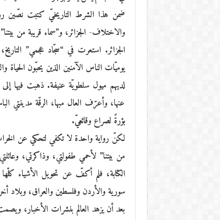
الجزائر. استعرت في “سجّاد عجمي” التاريخ
يوميّات الناس الآمنين الذين يحبّون الحياة
لديهم ميول سلطويّة عنيفة. ذهبت فيها إلى 
عنها، وأعرّف العال مبها، الرقّة مدينتي ال
بؤرةً لصراع وقائعيّ.
لكنّ رواية واحدة لا تكفي لتحكي عن الخراب
من بيتنا” لأحمي طفولتي، وذاكرتي، وعائلتي، 
الكتابة، فلم أكفّ عن تحويل الأشياء كلّها
سورية والأردن وفلسطين والعراق، وبلاد أخرى ف
بعد أن يزهد العالم بنشرات الأخبار، ويصمت