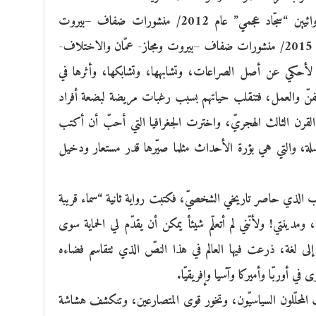
ضمن هذا الشرط التاريخيّ كتبت نصّين روائيين “سجّاد عجمي” عام 2012/ منشورات ضفاف –بيروت
والاختلاف- الجزائر، و”سماء قريبة من بيتنا” 2015/ منشورات ضفاف –بيروت ومجاز- عمّان والاختلاف-
، لأحكي عن أصل الصراعات، وتشابهها، وتشابكها، وأثرها في
 والفنّ والعمل، فتنقلب حياتهم بسبب رغبات مريضة لبضعة أفراد
القرن الثالث الهجريّ، واخترت الجغرافيا التي أحبّ أن أكتب
باسلة، والتي هي بؤرة الأحداث مثلما صيّرها قدر مستعار ودخيل
 الذي حاصر تاريخي الشخصيّ، فكتبت رواية ثانية “سماء قريبة
ومدينتي! ولأنّني لم أتعلّم شيئأ يمكن أن يقدّم لي الحماية سوى
 إلى لغة، ذرعت فيها العالم في هذا النصّ الذي تتقاسم فضاءه
ي أوربّا وأميركا وآسيا وإفريقيّا.
 المحلّلون السياسيّون، وتخور قوى المتصارعين، وتنكشف هشاشة