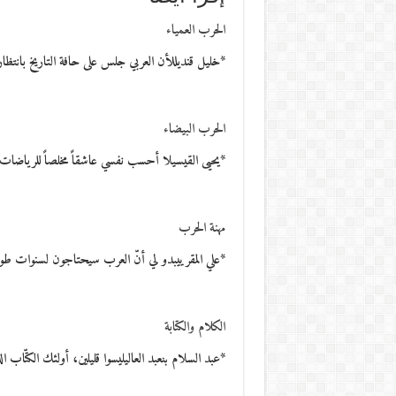
الحرب العمياء
*خليل قنديللأن العربي جلس على حافة التاريخ بانتظ
الحرب البيضاء
*يحيى القيسيلا أحسب نفسي عاشقاً مخلصاً للرياضات ال
مهنة الحرب
*علي المقرييبدو لي أنّ العرب سيحتاجون لسنوات طو
الكلام والكتابة
*عبد السلام بنعبد العاليليسوا قليلين، أولئك الكتّاب ا