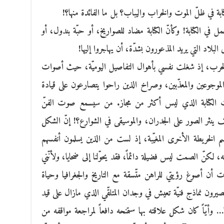
تابة في ظلّ الموت والخراب واليباب؟ بل ما الفائدة منها؟!
ل في الكتابة! وكأنّ الكتابة مضاد للصواريخ، أو حبّة بندول، أو
 البلاد التي يريد المذعورون بشدّة، أن يهاجروا إليها!
 الحرب، إذ شغلت نفسي بأهوال التفاصيل اليوميّة، حيث أصوات
الموجوعين والمعذّبين، وصراخ الذين راحوا يتصارعون على قيادة
ت الكتابة الذي ليس أكثر من مجاز. من سيسمع صوت الفنّ
ف ينثر الصور على الجدران، والموسيقى في الشوارع؟! إنّ الشكل
برسم الخريطة الأخرى المغيّبة، إذ لست من الذين يسلمون أنفسهم
ه، لكنّ الصمت ليس فضيلة دائماً، فقد يحوّلنا إلى ضحايا، ولأنّني
خترت أن أصوغ رؤيتي للراهن متّسقة مع التاريخ والجغرافيا وحياة
يرون نماذج فنيّة تعيش في وجدان المتلقّي الذي مازال على قيد
… وأيّاً كان شكل علاقته بها ستمنحه دافعاً لمراجعة مواقفه من