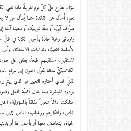
سؤال يطرح عليّ كلّ يوم تقريباً: ماذا تعني الك
نعم، أُسأل عن الفائدة مثلما يُسأل من لا يعم
صرّاف آليّ، أو سلّة تموينيّة، أو سفينة آمنة إلى
راودتني رغبة حادّة بتأجيل الكتابة في ظلّ
الأسلحة الثقيلة، ونداءات الاستغاثة، وأنين 
المستقبل، مستقبلهم طبعاً، يطغى على صو
الكلاسيكيّ لحظة تحوّل الفنون إلى حزام ناس
الفنّيّ الذي أختاره للتعبير هو الذي يهتمّ 
للردود المباشرة مهما بلغت أهميّة الفعل وقسوت
امتلكت دائماً شعوراً مقلقاً بالمسؤوليّة، ا
الناس، وأفكارهم ورغباتهم، الناس الذين سيص
الحياة، ليتعاطف معها أو يأسف لها أو يدينها