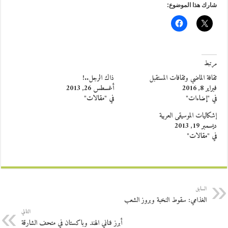
شارك هذا الموضوع:
مرتبط
ثقافة الماضي وثقافات المستقبل
ذاك الرجل..!
فبراير 8, 2016
أغسطس 26, 2013
في "إضاءات"
في "مقالات"
إشكاليات الموسيقى العربية
ديسمبر 19, 2013
في "مقالات"
السابق
الغذامي: سقوط النخبة وبروز الشعب
التالي
أبرز فناني الهند وباكستان في متحف الشارقة